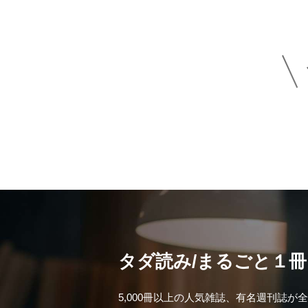
H
タダ読み/まるごと１
5,000冊以上の人気雑誌、有名週刊誌