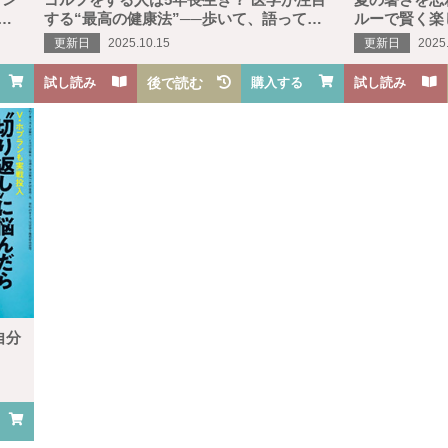
い
する“最高の健康法”──歩いて、語って、
ルーで賢く楽
笑う時間が寿命をのばす
覧
更新日
2025.10.15
更新日
2025
試し読み
後で読む
購入する
試し読み
自分
」