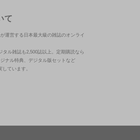
ついて
スが運営する日本最大級の雑誌のオンライ
タル雑誌も2,500誌以上。定期購読なら
リジナル特典、デジタル版セットなど
も充実しています。