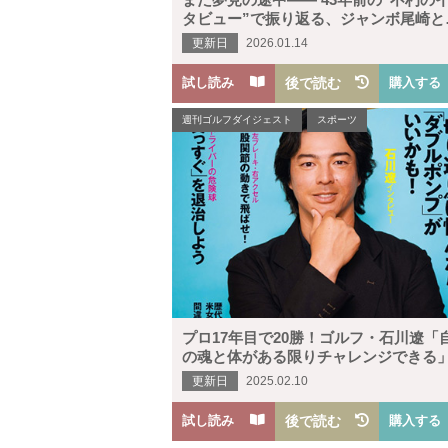
タビュー”で振り返る、ジャンボ尾崎と
う生き方
更新日
2026.01.14
試し読み
後で読む
購入する
週刊ゴルフダイジェスト
スポーツ
プロ17年目で20勝！ゴルフ・石川遼「
の魂と体がある限りチャレンジできる
更新日
2025.02.10
試し読み
後で読む
購入する