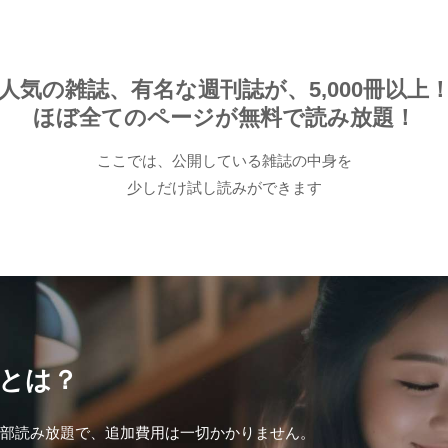
OME
人気の雑誌、有名な週刊誌が、5,000冊以上
人気ランキング
ほぼ全てのページが無料で読み放題！
ここでは、公開している雑誌の中身を
カテゴリー
少しだけ試し読みができます
生活
健康
レシピ
旅行
ビジネス
芸能
デジタル
ファッション
美容
スポーツ
アウトドア
グラビア
雑誌
後から読む
冊とは？
が全部読み放題で、追加費用は一切かかりません。