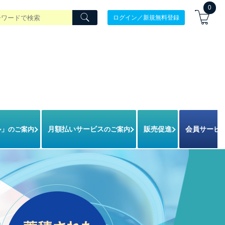
0
ログイン／新規無料登録
ル」
月額払いサービス
会員サービ
販売促進
のご案内
のご案内