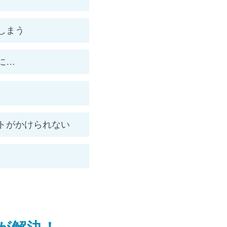
しまう
に…
トがかけられない