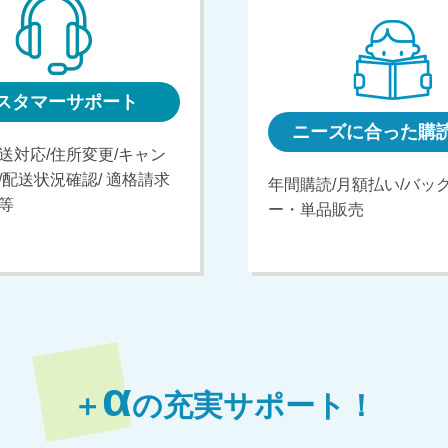
スタマーサポート
ニーズに合った購
送対応/住所変更/キャン
/配送状況確認/ 適格請求
年間購読/月額払い/バッ
等
ー・単品販売
α
＋
の充実サポート！