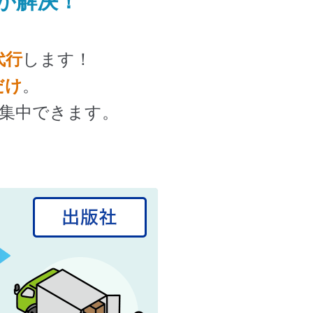
が解決！
代行
します！
だけ
。
集中できます。