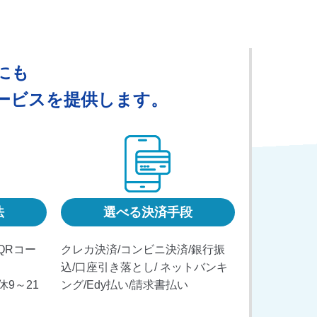
にも
ービスを提供します。
法
選べる決済手段
QRコー
クレカ決済/コンビニ決済/銀行振
込/口座引き落とし/ ネットバンキ
9～21
ング/Edy払い/請求書払い