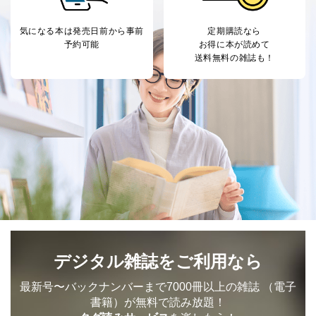
るご案内のため
採用応募者の方の
4
採用選考、ご連絡のため
個人情報
気になる本は
発売日前から事前
定期購読なら
予約可能
お得に本が読めて
当社の従業者の個
人事、総務などの雇用管理等のた
5
送料無料の雑誌も！
人情報
め
パートナー（提携
購入商品配送のため
企業）からの委託
提携企業及びお客様がご購入され
により当社の
た商品の発売元企業からのｅメー
6
定期購読サービス
ル等による商品、
等をご利用の方の
サービス、キャンペーン等の広告
個人情報
に関するご案内のため
当社のサービス利用状況の把握お
よびその分析のため
お問い合わせ対応、トラブル対
SNS公式アカウン
処、オペレーター教育など応対品
7
トに登録された方
質向上のため
の個人情報
その他当社のプライバシーポリシ
ー等にて公表する利用目的達成の
ため
デジタル雑誌をご利用なら
※上記の利用目的のうちNo.1～5については保有個人デ
ータ（開示対象個人情報）の利用目的であり、下記4.の
最新号〜バックナンバーまで7000冊以上の雑誌
（電子
開示等のご請求に対応させていただきます。
書籍）が無料で読み放題！
なお、6、7については、パートナー（提携企業）様又は