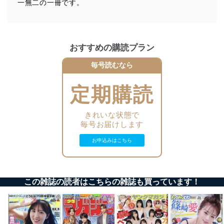
一無二の一冊です。
す。
個人情報の安全管理措置
当社は、個人情報の正確性及び安全性を確保するため
おすすめの購読プラン
に、下記セキュリティ対策をはじめとする安全対策を実
施し、個人情報の漏えい、滅失またはき損の防止及び是
毎号読むなら
正に努めます。
定期購読
アクセス制御
個人データを取り扱うことのできる機器及び当該
機器を取り扱う従業者を明確化し、 個人データへ
きれいな状態で
の不要なアクセスを防止しています。
毎号お届けします
アクセス者の識別と認証
お申込みはこちら
機器に標準装備されているユーザー制御機能（ユ
ーザーアカウント制御）により、個人情報データ
ベース等を取り扱う情報システムを使用する従業
者を識別・認証しています。
この雑誌の読者はこちらの雑誌も買っています！
外部からの不正アクセス等の防止
個人データを取り扱う機器等のオペレーティング
システムを最新の状態に保持しています。
個人データを取り扱う機器等にセキュリティ対策