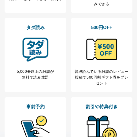
当社が取り扱う開示対象個人情報の利用目的は次のとお
みできる
りです。
No
個人情報の種類
利用目的
購入商品の配送のため
タダ読み
500円OFF
商品代金回収のため
ｅメール等による商品、サービ
ス、キャンペーン等の広告の案内
当社の定期購読サ
のため
1
ービス等をご利用
個人が特定できない形で取得した
の方の個人情報
閲覧履歴や購買履歴等の情報を分
析して、趣味・嗜好に
応じた新商品・サービスに関する
5,000冊以上の雑誌が
普段読んでいる雑誌のレビュー
広告のため
無料で読み放題
投稿で
500円割ギフト券をプレ
当社にお問合わせ
お問い合わせ対応、トラブル対
ゼント
2
いただいた方の個
処、オペレーター教育など応対品
人情報
質向上のため
カスタマーQ＆Aサイトの投稿内容
の確認のため
事前予約
割引や特典付き
ｅメール等によるカスタマーQ＆A
当社カスタマーQ＆
サイトのサービス内容のご案内の
3
Aサービス利用者
ため
ｅメール等による商品、サービ
ス、キャンペーン等の広告に関す