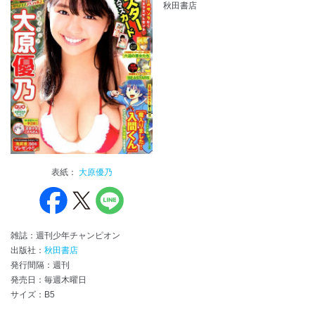
秋田書店
表紙：
大原優乃
雑誌：週刊少年チャンピオン
出版社：
秋田書店
発行間隔：週刊
発売日：毎週木曜日
サイズ：B5