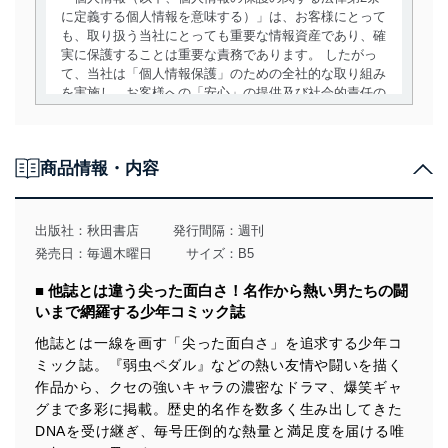
に定義する個人情報を意味する）」は、お客様にとって
も、取り扱う当社にとっても重要な情報資産であり、確
実に保護することは重要な責務であります。 したがっ
て、当社は「個人情報保護」のための全社的な取り組み
を実施し、お客様への「安心」の提供及び社会的責任の
責務を果たすことを確実にいたします。
個人情報の取得・利用・提供について
商品情報・内容
当社は、個人情報の取得・利用・提供に際して、その利
用目的を明確にし、本人の同意を得たうえで利用目的の
達成に必要な範囲内で適法かつ公正な手段によって取
出版社：
秋田書店
発行間隔：週刊
得・利用・提供を行います。また、当社が保有している
発売日：毎週木曜日
サイズ：B5
個人情報は、同意を得ずに目的外利用、第三者への提
供・開示は行いません。当社においてはこれらの取り組
■ 他誌とは違う尖った面白さ！名作から熱い男たちの闘
みを確実にするため、従業者等の教育を徹底してまいり
いまで網羅する少年コミック誌
ます。また、目的外利用を行わないために、適切な管理
措置を講じます。
他誌とは一線を画す「尖った面白さ」を追求する少年コ
ミック誌。『弱虫ペダル』などの熱い友情や闘いを描く
法令遵守
作品から、クセの強いキャラの濃密なドラマ、爆笑ギャ
当社は、個人情報に関連する法令、国が定める指針及び
グまで多彩に掲載。歴史的名作を数多く生み出してきた
その他の規範を遵守します。また、当社の管理の仕組み
DNAを受け継ぎ、毎号圧倒的な熱量と満足度を届ける唯
に、これらの法令及びその他の規範を常に適合させま