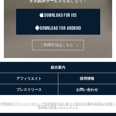
タダ読みサービス
を楽しもう！
各SNS運営会社様にご請求いただきますようお願い致し
ます。
DOWNLOAD FOR IOS
３．個人情報の第三者提供について
当社は、取得した個人情報を適切に管理し､あらかじめ
DOWNLOAD FOR ANDROID
本人の同意を得ることなく第三者に提供することはあり
ません。ただし、次の場合は除きます。
法令に基づく場合
ご利用方法はこちら
人の生命､身体または財産の保護のために必要がある
場合であって、本人の同意を得ることが困難であると
き。
公衆衛生の向上または児童の健全な育成の推進のため
に特に必要がある場合であって、本人の同意を得るこ
総合案内
とが困難である場合。
国の機関もしくは地方公共団体またはその委託を受け
アフィリエイト
採用情報
た者が法令の定める事務を遂行することに対して協力
する必要がある場合であって、本人の同意を得ること
プレスリリース
お問い合わせ
により当該事務の遂行に支障を及ぼすおそれがあると
き。
上記２．の利用目的を実施するために守秘義務を結ん
利用規約
プライバシーポリシー
特定商取引法に基づく表示
会社案内
出版社の皆様へ
だ企業に、業務の一部として個人情報の取扱いを委
投資家の皆様へ
サイトマップ
託・提供する場合、その業務に必要な範囲で委託・提
供先企業に個人情報を開示することがあります。