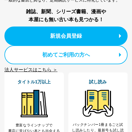
一般的な書店と異なり、
定期購読サービスに特化しています。
FAX：03-5459-7073
e-mail：
cs@fujisan.co.jp
雑誌、新聞、シリーズ書籍、漫画や
改訂：2025年2月20日
本屋にも無い古い本も見つかる！
制定：2005年4月1日
株式会社富士山マガジンサービス
代表取締役会長 西野 伸一郎
新規会員登録
個人情報の取扱いについて
初めてご利用の方へ
１．個人情報保護管理者
当社は以下の個人情報保護管理者を設置し、個人情報保
法人サービスはこちら ＞
護管理者の責任のもと、個人情報を取得・アクセス・利
用・提供・管理いたします。
タイトル1万以上
試し読み
東京都渋谷区南平台町16-11
株式会社富士山マガジンサービス
代表取締役会長 西野 伸一郎
個人情報保護管理者: 経営管理グループディレクター 前
田 嘉也
２．利用目的
バックナンバー1冊まるごと試
豊富なラインナップで
し読み
したり、最新号も試し読
書店に並ばない本とも出会える