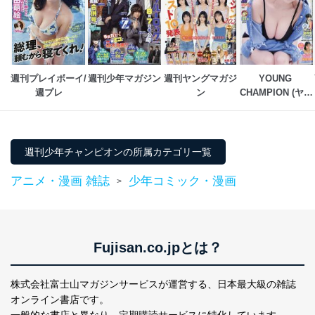
ソフトウェア等を導入し、自動更新 機能等の活用
により、これを最新状態としています。
情報システムの使用に伴う漏洩等の防止
メール等により個人データの含まれるファイルを
送信する場合に、当該ファイルへのパスワードを
週刊プレイボーイ/
週刊少年マガジン
週刊ヤングマガジ
YOUNG 
設定しています。
週プレ
ン
CHAMPION (ヤン
グチャンピオン)
個人情報保護マネジメントシステムの継続的改善
当社は、内部監査及びマネジメントレビューの機会を通
週刊少年チャンピオンの所属カテゴリ一覧
じて、個人情報保護マネジメントシステムを継続的に改
善し、常に最良の状態を維持します。
アニメ・漫画 雑誌
少年コミック・漫画
>
苦情及び相談受付け窓口
貴殿の個人情報及び当社の個人情報保護マネジメントシ
ステムに関するご相談及び苦情については以下までご連
絡ください。
Fujisan.co.jpとは？
適切、かつ迅速に対応させていただきます。
株式会社富士山マガジンサービス 個人情報問い合わせ
株式会社富士山マガジンサービスが運営する、
日本最大級の雑誌
係
オンライン書店です。
TEL：0570-200-223