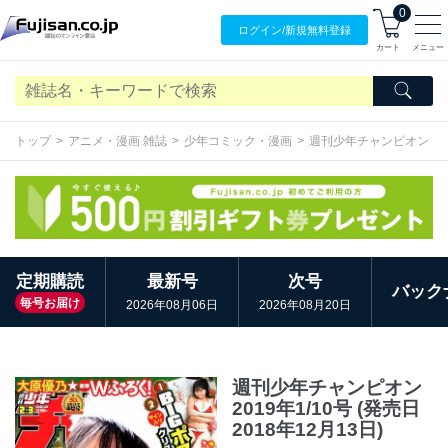
0
ログイン/
新規無料
登録
カート
メニュー
トップ
アニメ・漫画 雑誌
少年コミック・漫画
週刊少年チャンピオン
定期購読
最新号
次号
バック
毎号お届け
2026年08月06日
2026年08月20日
週刊少年チャンピオン
2019年1/10号 (発売日
2018年12月13日)