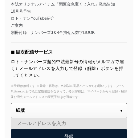
本誌オリジナルアイテム「開運金色宝くじ入れ」発売告知
10月号予告
ロト・ナンYouTube紹介
ご案内
別冊付録 ナンバーズ3＆4全抽せん数字BOOK
◼︎ 目次配信サービス
ロト・ナンバーズ超的中法最新号の情報がメルマガで届
く♪ メールアドレスを入力して登録（解除）ボタンを押
してください。
※登録は無料です ※登録・解除は、各雑誌の商品ページからお願いします。／~＼
Fujisan.co.jpで既に定期購読をなさっているお客様は、マイページからも登録・解除
及び宛先メールアドレスの変更手続きが可能です。