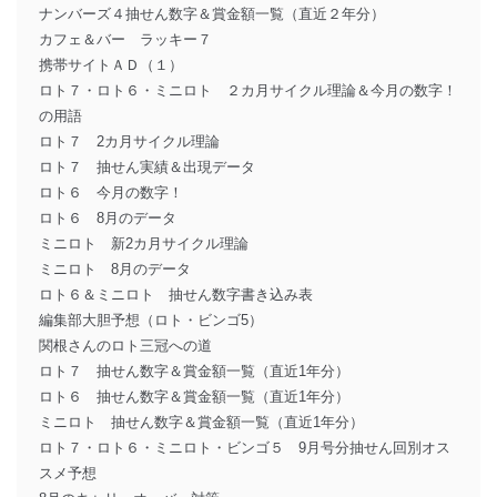
ナンバーズ４抽せん数字＆賞金額一覧（直近２年分）
カフェ＆バー ラッキー７
携帯サイトＡＤ（１）
ロト７・ロト６・ミニロト ２カ月サイクル理論＆今月の数字！
の用語
ロト７ 2カ月サイクル理論
ロト７ 抽せん実績＆出現データ
ロト６ 今月の数字！
ロト６ 8月のデータ
ミニロト 新2カ月サイクル理論
ミニロト 8月のデータ
ロト６＆ミニロト 抽せん数字書き込み表
編集部大胆予想（ロト・ビンゴ5）
関根さんのロト三冠への道
ロト７ 抽せん数字＆賞金額一覧（直近1年分）
ロト６ 抽せん数字＆賞金額一覧（直近1年分）
ミニロト 抽せん数字＆賞金額一覧（直近1年分）
ロト７・ロト６・ミニロト・ビンゴ５ 9月号分抽せん回別オス
スメ予想