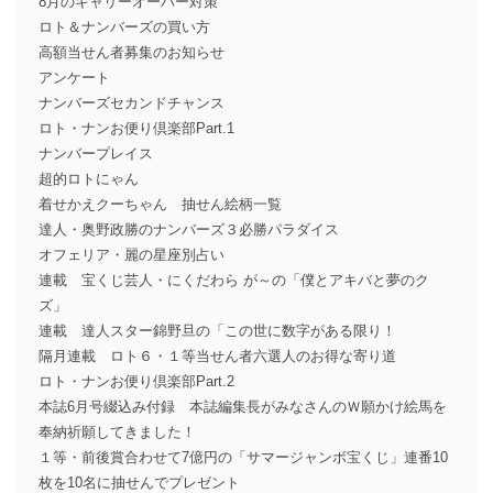
8月のキャリーオーバー対策
ロト＆ナンバーズの買い方
高額当せん者募集のお知らせ
アンケート
ナンバーズセカンドチャンス
ロト・ナンお便り倶楽部Part.1
ナンバープレイス
超的ロトにゃん
着せかえクーちゃん 抽せん絵柄一覧
達人・奥野政勝のナンバーズ３必勝パラダイス
オフェリア・麗の星座別占い
連載 宝くじ芸人・にくだわら が～の「僕とアキバと夢のク
ズ」
連載 達人スター錦野旦の「この世に数字がある限り！
隔月連載 ロト６・１等当せん者六選人のお得な寄り道
ロト・ナンお便り倶楽部Part.2
本誌6月号綴込み付録 本誌編集長がみなさんのＷ願かけ絵馬を
奉納祈願してきました！
１等・前後賞合わせて7億円の「サマージャンボ宝くじ」連番10
枚を10名に抽せんでプレゼント