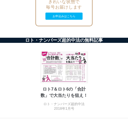
きれいな状態で
の不要なアクセスを防止しています。
毎号お届けします
アクセス者の識別と認証
お申込みはこちら
機器に標準装備されているユーザー制御機能（ユ
ーザーアカウント制御）により、個人情報データ
ベース等を取り扱う情報システムを使用する従業
者を識別・認証しています。
ロト・ナンバーズ超的中法の無料記事
外部からの不正アクセス等の防止
個人データを取り扱う機器等のオペレーティング
システムを最新の状態に保持しています。
個人データを取り扱う機器等にセキュリティ対策
ソフトウェア等を導入し、自動更新 機能等の活用
により、これを最新状態としています。
情報システムの使用に伴う漏洩等の防止
ロト7＆ロト6の「合計
メール等により個人データの含まれるファイルを
送信する場合に、当該ファイルへのパスワードを
数」で大当たりを狙え！
設定しています。
ロト・ナンバーズ超的中法
2018年1月号
個人情報保護マネジメントシステムの継続的改善
当社は、内部監査及びマネジメントレビューの機会を通
じて、個人情報保護マネジメントシステムを継続的に改