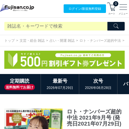
0
ログイン/
新規無料
登録
カート
メニュー
トップ
文芸・総合 雑誌
占い・開運 雑誌
ロト・ナンバーズ超的中法
定期購読
最新号
次号
バ
送料無料でお届け
2026年07月29日
2026年08月28日
ロト・ナンバーズ超的
中法 2021年9月号 (発
売日2021年07月29日)