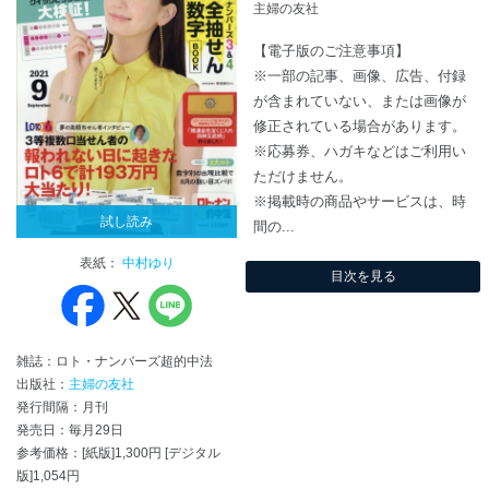
主婦の友社
【電子版のご注意事項】
※一部の記事、画像、広告、付録
が含まれていない、または画像が
修正されている場合があります。
※応募券、ハガキなどはご利用い
ただけません。
※掲載時の商品やサービスは、時
試し読み
間の...
表紙：
中村ゆり
目次を見る
雑誌：ロト・ナンバーズ超的中法
出版社：
主婦の友社
発行間隔：月刊
発売日：毎月29日
参考価格：[紙版]1,300円 [デジタル
版]1,054円