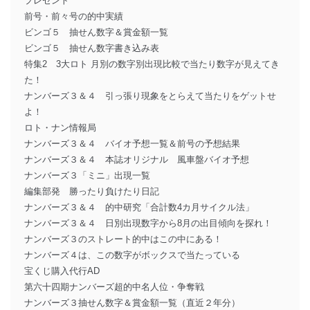
プレゼント
前号・前々号の的中実績
ビンゴ５ 抽せん数字＆賞金額一覧
ビンゴ５ 抽せん数字書き込み表
特集2 3大ロト 月別の数字別出現比較で当たり数字が見えてき
た！
ナンバーズ３＆４ 引っ張り現象をとらえて当たりをゲットせ
よ！
ロト・ナン情報局
ナンバーズ３＆４ バイオ予想一覧＆前号の予想結果
ナンバーズ３＆４ 本誌オリジナル 風車盤バイオ予想
ナンバーズ３「ミニ」出現一覧
編集部発 勝ったり負けたり日記
ナンバーズ３＆４ 的中研究「合計数4カ月サイクル法」
ナンバーズ３＆４ 日別出現数字から8月の出目傾向を探れ！
ナンバーズ３のストレート的中はこの中にある！
ナンバーズ４は、この数字がボックスで当たっている
宝くじ購入代行AD
第六十四期ナンバーズ超的中名人位・争奪戦
ナンバーズ３抽せん数字＆賞金額一覧（直近２年分）