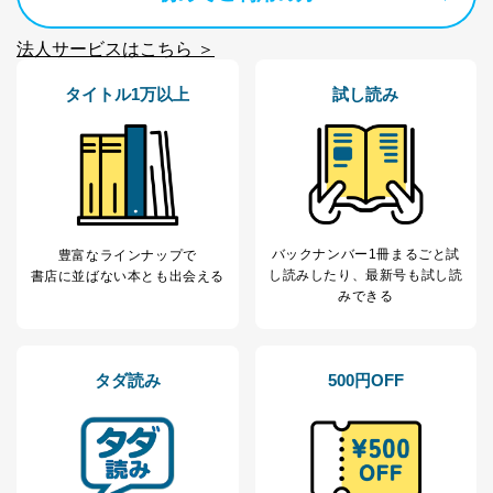
当社は以下の個人情報保護管理者を設置し、個人情報保
護管理者の責任のもと、個人情報を取得・アクセス・利
用・提供・管理いたします。
法人サービスはこちら ＞
東京都渋谷区南平台町16-11
タイトル1万以上
試し読み
株式会社富士山マガジンサービス
代表取締役会長 西野 伸一郎
個人情報保護管理者: 経営管理グループディレクター 前
田 嘉也
２．利用目的
当社が取り扱う開示対象個人情報の利用目的は次のとお
バックナンバー1冊まるごと試
豊富なラインナップで
りです。
し読み
したり、最新号も試し読
書店に並ばない本とも出会える
みできる
No
個人情報の種類
利用目的
購入商品の配送のため
商品代金回収のため
ｅメール等による商品、サービ
タダ読み
500円OFF
ス、キャンペーン等の広告の案内
当社の定期購読サ
のため
1
ービス等をご利用
個人が特定できない形で取得した
の方の個人情報
閲覧履歴や購買履歴等の情報を分
析して、趣味・嗜好に