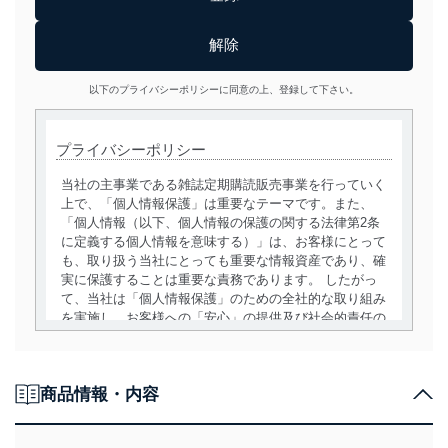
以下のプライバシーポリシーに同意の上、登録して下さい。
プライバシーポリシー
当社の主事業である雑誌定期購読販売事業を行っていく
上で、「個人情報保護」は重要なテーマです。また、
「個人情報（以下、個人情報の保護の関する法律第2条
に定義する個人情報を意味する）」は、お客様にとって
も、取り扱う当社にとっても重要な情報資産であり、確
実に保護することは重要な責務であります。 したがっ
て、当社は「個人情報保護」のための全社的な取り組み
を実施し、お客様への「安心」の提供及び社会的責任の
責務を果たすことを確実にいたします。
個人情報の取得・利用・提供について
商品情報・内容
当社は、個人情報の取得・利用・提供に際して、その利
用目的を明確にし、本人の同意を得たうえで利用目的の
達成に必要な範囲内で適法かつ公正な手段によって取