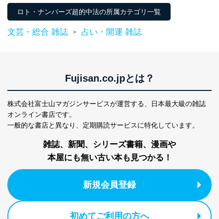
善し、常に最良の状態を維持します。
ロト・ナンバーズ超的中法の所属カテゴリ一覧
苦情及び相談受付け窓口
文芸・総合 雑誌
占い・開運 雑誌
>
貴殿の個人情報及び当社の個人情報保護マネジメントシ
ステムに関するご相談及び苦情については以下までご連
絡ください。
適切、かつ迅速に対応させていただきます。
Fujisan.co.jpとは？
株式会社富士山マガジンサービス 個人情報問い合わせ
係
株式会社富士山マガジンサービスが運営する、
日本最大級の雑誌
TEL：0570-200-223
オンライン書店です。
FAX：03-5459-7073
一般的な書店と異なり、
定期購読サービスに特化しています。
e-mail：
cs@fujisan.co.jp
改訂：2025年2月20日
雑誌、新聞、シリーズ書籍、漫画や
制定：2005年4月1日
本屋にも無い古い本も見つかる！
株式会社富士山マガジンサービス
代表取締役会長 西野 伸一郎
新規会員登録
個人情報の取扱いについて
１．個人情報保護管理者
初めてご利用の方へ