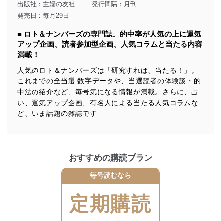
出版社：
主婦の友社
発行間隔：月刊
得・利用・提供を行います。また、当社が保有している
発売日：毎月29日
個人情報は、同意を得ずに目的外利用、第三者への提
供・開示は行いません。当社においてはこれらの取り組
■ ロト＆ナンバーズの専門誌。的中率が人気の上に運気
みを確実にするため、従業者等の教育を徹底してまいり
アップ企画、読者参加型企画、人気コラムと当たる内容
ます。また、目的外利用を行わないために、適切な管理
満載！
措置を講じます。
人気のロト＆ナンバーズは「研究すれば、当たる！」。
法令遵守
これまでの全当選 数字データや、当選読者の体験談・的
中法の紹介など、毎号気になる情報が満載。さらに、占
当社は、個人情報に関連する法令、国が定める指針及び
その他の規範を遵守します。また、当社の管理の仕組み
い、運気アップ企画、有名人による当たる人気コラムな
に、これらの法令及びその他の規範を常に適合させま
ど、いま話題の雑誌です
す。
個人情報の安全管理措置
当社は、個人情報の正確性及び安全性を確保するため
おすすめの購読プラン
に、下記セキュリティ対策をはじめとする安全対策を実
施し、個人情報の漏えい、滅失またはき損の防止及び是
毎号読むなら
正に努めます。
定期購読
アクセス制御
個人データを取り扱うことのできる機器及び当該
機器を取り扱う従業者を明確化し、 個人データへ