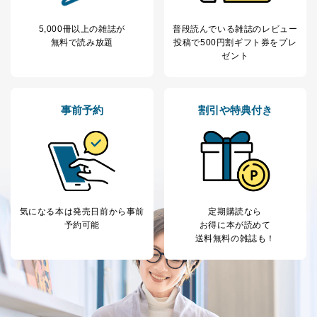
応じた新商品・サービスに関する
広告のため
当社にお問合わせ
お問い合わせ対応、トラブル対
5,000冊以上の雑誌が
普段読んでいる雑誌のレビュー
2
いただいた方の個
処、オペレーター教育など応対品
無料で読み放題
投稿で
500円割ギフト券をプレ
人情報
質向上のため
ゼント
カスタマーQ＆Aサイトの投稿内容
の確認のため
ｅメール等によるカスタマーQ＆A
当社カスタマーQ＆
サイトのサービス内容のご案内の
事前予約
割引や特典付き
3
Aサービス利用者
ため
ｅメール等による商品、サービ
ス、キャンペーン等の広告に関す
るご案内のため
採用応募者の方の
4
採用選考、ご連絡のため
個人情報
当社の従業者の個
人事、総務などの雇用管理等のた
5
気になる本は
発売日前から事前
定期購読なら
人情報
め
予約可能
お得に本が読めて
パートナー（提携
購入商品配送のため
送料無料の雑誌も！
企業）からの委託
提携企業及びお客様がご購入され
により当社の
た商品の発売元企業からのｅメー
6
定期購読サービス
ル等による商品、
等をご利用の方の
サービス、キャンペーン等の広告
個人情報
に関するご案内のため
当社のサービス利用状況の把握お