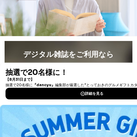
よびその分析のため
お問い合わせ対応、トラブル対
SNS公式アカウン
処、オペレーター教育など応対品
7
トに登録された方
質向上のため
の個人情報
その他当社のプライバシーポリシ
ー等にて公表する利用目的達成の
ため
※上記の利用目的のうちNo.1～5については保有個人デ
デジタル雑誌をご利用なら
ータ（開示対象個人情報）の利用目的であり、下記4.の
開示等のご請求に対応させていただきます。
なお、6、7については、パートナー（提携企業）様又は
最新号〜バックナンバーまで7000冊以上の雑誌
（電子
各SNS運営会社様にご請求いただきますようお願い致し
書籍）が無料で読み放題！
ます。
タダ読みサービス
を楽しもう！
３．個人情報の第三者提供について
DOWNLOAD FOR IOS
当社は、取得した個人情報を適切に管理し､あらかじめ
本人の同意を得ることなく第三者に提供することはあり
ません。ただし、次の場合は除きます。
DOWNLOAD FOR ANDROID
法令に基づく場合
人の生命､身体または財産の保護のために必要がある
場合であって、本人の同意を得ることが困難であると
ご利用方法はこちら
き。