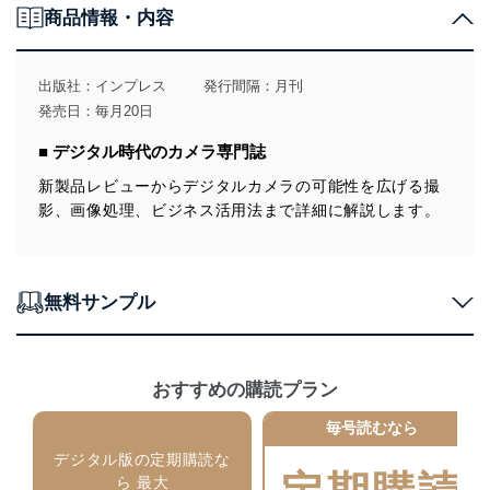
商品情報・内容
当社は、個人情報の取得・利用・提供に際して、その利
用目的を明確にし、本人の同意を得たうえで利用目的の
達成に必要な範囲内で適法かつ公正な手段によって取
出版社：
インプレス
発行間隔：月刊
得・利用・提供を行います。また、当社が保有している
発売日：毎月20日
個人情報は、同意を得ずに目的外利用、第三者への提
供・開示は行いません。当社においてはこれらの取り組
■ デジタル時代のカメラ専門誌
みを確実にするため、従業者等の教育を徹底してまいり
ます。また、目的外利用を行わないために、適切な管理
新製品レビューからデジタルカメラの可能性を広げる撮
措置を講じます。
影、画像処理、ビジネス活用法まで詳細に解説します。
法令遵守
当社は、個人情報に関連する法令、国が定める指針及び
無料サンプル
その他の規範を遵守します。また、当社の管理の仕組み
に、これらの法令及びその他の規範を常に適合させま
す。
個人情報の安全管理措置
おすすめの購読プラン
当社は、個人情報の正確性及び安全性を確保するため
毎号読むなら
に、下記セキュリティ対策をはじめとする安全対策を実
デジタル版の定期購読な
施し、個人情報の漏えい、滅失またはき損の防止及び是
ら 最大
正に努めます。