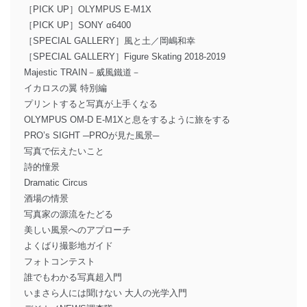
［PICK UP］OLYMPUS E-M1X
［PICK UP］SONY α6400
［SPECIAL GALLERY］風と土／岡嶋和幸
［SPECIAL GALLERY］Figure Skating 2018-2019
Majestic TRAIN－威風鐵道－
イカロスの翼 特別編
プリントすると写真が上手くなる
OLYMPUS OM-D E-M1Xと息をするように旅をする
PRO’s SIGHT ─PROが見た風景─
写真で伝えたいこと
詩的憧景
Dramatic Circus
酒場の情景
写真家の源流をたどる
美しい風景へのアプローチ
よくばり撮影地ガイド
フォトコンテスト
誰でもわかる写真超入門
いまさら人には聞けない 大人の光学入門