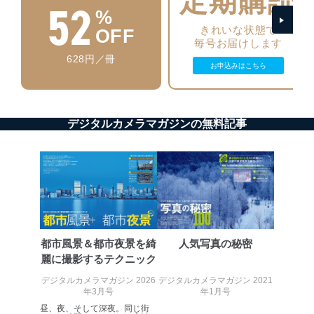
定期購読
52
%
アクセス制御
きれいな状態で
個人データを取り扱うことのできる機器及び当該
OFF
毎号お届けします
機器を取り扱う従業者を明確化し、 個人データへ
の不要なアクセスを防止しています。
628円／冊
お申込みはこちら
アクセス者の識別と認証
機器に標準装備されているユーザー制御機能（ユ
ーザーアカウント制御）により、個人情報データ
ベース等を取り扱う情報システムを使用する従業
デジタルカメラマガジンの無料記事
者を識別・認証しています。
外部からの不正アクセス等の防止
個人データを取り扱う機器等のオペレーティング
システムを最新の状態に保持しています。
個人データを取り扱う機器等にセキュリティ対策
ソフトウェア等を導入し、自動更新 機能等の活用
により、これを最新状態としています。
都市風景＆都市夜景を綺
人気写真の秘密
情報システムの使用に伴う漏洩等の防止
麗に撮影するテクニック
メール等により個人データの含まれるファイルを
デジタルカメラマガジン 2026
デジタルカメラマガジン 2021
送信する場合に、当該ファイルへのパスワードを
年3月号
年1月号
設定しています。
昼、夜、そして深夜。同じ街