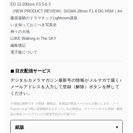
ED 12-200mm F3.5-6.3
［NEW PRODUCT REVIEW］SIGMA 28mm F1.4 DG HSM｜Art
藤原嘉騎のドラマチックLightroom講座
いま知っておくべき写真史
神々の大地
LUKE Walking in The SKY
編集後記
電子版について
◼︎ 目次配信サービス
デジタルカメラマガジン最新号の情報がメルマガで届く♪
メールアドレスを入力して登録（解除）ボタンを押して
ください。
※登録は無料です ※登録・解除は、各雑誌の商品ページからお願いします。／~＼
Fujisan.co.jpで既に定期購読をなさっているお客様は、マイページからも登録・解除
及び宛先メールアドレスの変更手続きが可能です。