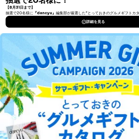
タダ読みサービス
を楽しもう！
４．開示対象個人情報の「開示」「訂正」等の請求につ
いて
DOWNLOAD FOR IOS
当社は、本人から、開示対象個人情報について利用目的
の通知を求められた場合には、遅滞なくこれに応じま
DOWNLOAD FOR ANDROID
す。ただし、以下①～④のいずれかに該当する場合は、
利用目的の通知を行なうことはできません。そのとき
は、本人に遅滞無くその旨を通知するとともに、理由を
説明させていただきます。
ご利用方法はこちら
①利用目的を本人に通知し、又は公表することによって
本人又は第三者の生命、身体、財産その他の権利利益を
害するおそれがある場合
②利用目的を本人に通知し、又は公表することによって
総合案内
当該事業者の権利又は正当な利益を害するおそれがある
場合
アフィリエイト
採用情報
③国の機関又は地方公共団体が法令の定める事務を遂行
することに対して協力する必要がある場合であって、利
プレスリリース
お問い合わせ
用目的を本人に通知し、又は公表することによって当該
事務の遂行に支障を及ぼすおそれがあるとき
④開示対象個人情報の利用目的が明らかな場合
利用規約
プライバシーポリシー
特定商取引法に基づく表示
会社案内
出版社の皆様へ
投資家の皆様へ
サイトマップ