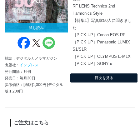
RF LENS Technics 2nd
Harmonics Style
【特集1】写真家50人に聞きまし
た
試し読み
［PICK UP］Canon EOS RP
［PICK UP］Panasonic LUMIX
S1/S1R
［PICK UP］OLYMPUS E-M1X
雑誌：デジタルカメラマガジン
［PICK UP］SONY α...
出版社：
インプレス
発行間隔：月刊
目次を見る
発売日：毎月20日
参考価格：[紙版]1,300円 [デジタル
版]1,200円
ご注文はこちら