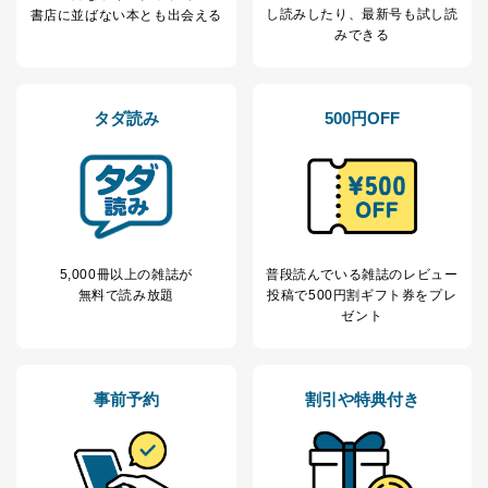
定期購読サービス
ル等による商品、
し読み
したり、最新号も試し読
書店に並ばない本とも出会える
等をご利用の方の
サービス、キャンペーン等の広告
みできる
個人情報
に関するご案内のため
当社のサービス利用状況の把握お
よびその分析のため
お問い合わせ対応、トラブル対
タダ読み
500円OFF
SNS公式アカウン
処、オペレーター教育など応対品
7
トに登録された方
質向上のため
の個人情報
その他当社のプライバシーポリシ
ー等にて公表する利用目的達成の
ため
※上記の利用目的のうちNo.1～5については保有個人デ
ータ（開示対象個人情報）の利用目的であり、下記4.の
5,000冊以上の雑誌が
普段読んでいる雑誌のレビュー
開示等のご請求に対応させていただきます。
無料で読み放題
投稿で
500円割ギフト券をプレ
なお、6、7については、パートナー（提携企業）様又は
ゼント
各SNS運営会社様にご請求いただきますようお願い致し
ます。
３．個人情報の第三者提供について
事前予約
割引や特典付き
当社は、取得した個人情報を適切に管理し､あらかじめ
本人の同意を得ることなく第三者に提供することはあり
ません。ただし、次の場合は除きます。