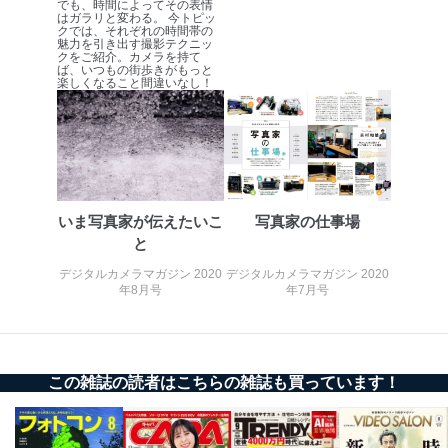
でも、時間によってその表情
個人情報保護マネジメントシステムの継続的改善
はガラリと変わる。 今トピッ
クでは、それぞれの時間帯の
魅力を引き出す撮影テクニッ
当社は、内部監査及びマネジメントレビューの機会を通
クをご紹介。カメラを持て
じて、個人情報保護マネジメントシステムを継続的に改
ば、いつもの街歩きがもっと
楽しくなること間違いなし！
善し、常に最良の状態を維持します。
苦情及び相談受付け窓口
貴殿の個人情報及び当社の個人情報保護マネジメントシ
ステムに関するご相談及び苦情については以下までご連
絡ください。
適切、かつ迅速に対応させていただきます。
いま写真家が伝えたいこ
写真家の仕事場
と
株式会社富士山マガジンサービス 個人情報問い合わせ
係
デジタルカメラマガジン 2020
デジタルカメラマガジン 2020
TEL：0570-200-223
年8月号
年7月号
FAX：03-5459-7073
e-mail：
cs@fujisan.co.jp
改訂：2025年2月20日
制定：2005年4月1日
この雑誌の読者はこちらの雑誌も買っています！
株式会社富士山マガジンサービス
代表取締役会長 西野 伸一郎
個人情報の取扱いについて