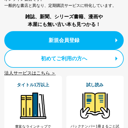
1
ービス等をご利用
個人が特定できない形で取得した
一般的な書店と異なり、
定期購読サービスに特化しています。
の方の個人情報
閲覧履歴や購買履歴等の情報を分
析して、趣味・嗜好に
雑誌、新聞、シリーズ書籍、漫画や
応じた新商品・サービスに関する
本屋にも無い古い本も見つかる！
広告のため
当社にお問合わせ
お問い合わせ対応、トラブル対
2
いただいた方の個
処、オペレーター教育など応対品
新規会員登録
人情報
質向上のため
カスタマーQ＆Aサイトの投稿内容
の確認のため
初めてご利用の方へ
ｅメール等によるカスタマーQ＆A
当社カスタマーQ＆
サイトのサービス内容のご案内の
3
Aサービス利用者
ため
法人サービスはこちら ＞
ｅメール等による商品、サービ
ス、キャンペーン等の広告に関す
タイトル1万以上
試し読み
るご案内のため
採用応募者の方の
4
採用選考、ご連絡のため
個人情報
当社の従業者の個
人事、総務などの雇用管理等のた
5
人情報
め
パートナー（提携
購入商品配送のため
企業）からの委託
提携企業及びお客様がご購入され
により当社の
た商品の発売元企業からのｅメー
バックナンバー1冊まるごと試
豊富なラインナップで
6