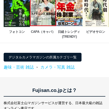
１．個人情報保護管理者
当社は以下の個人情報保護管理者を設置し、個人情報保
護管理者の責任のもと、個人情報を取得・アクセス・利
用・提供・管理いたします。
フォトコン
CAPA（キャパ）
日経トレンディ 
ビデオサロン
東京都渋谷区南平台町16-11
(TRENDY)
株式会社富士山マガジンサービス
代表取締役会長 西野 伸一郎
個人情報保護管理者: 経営管理グループディレクター 前
田 嘉也
デジタルカメラマガジンの所属カテゴリ一覧
２．利用目的
趣味・芸術 雑誌
カメラ・写真 雑誌
>
当社が取り扱う開示対象個人情報の利用目的は次のとお
りです。
No
個人情報の種類
利用目的
購入商品の配送のため
Fujisan.co.jpとは？
商品代金回収のため
ｅメール等による商品、サービ
株式会社富士山マガジンサービスが運営する、
日本最大級の雑誌
ス、キャンペーン等の広告の案内
当社の定期購読サ
のため
オンライン書店です。