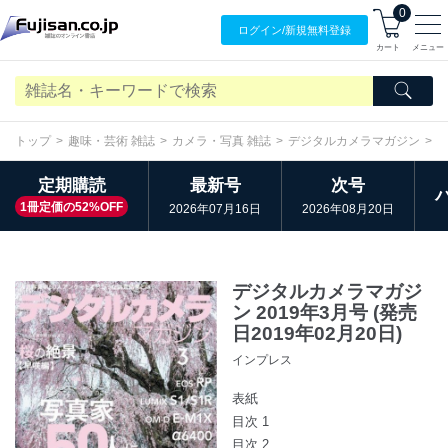
0
ログイン/
新規無料
登録
カート
メニュー
トップ
趣味・芸術 雑誌
カメラ・写真 雑誌
デジタルカメラマガジン
定期購読
最新号
次号
1冊定価の52%OFF
2026年07月16日
2026年08月20日
デジタルカメラマガジ
ン 2019年3月号 (発売
日2019年02月20日)
インプレス
表紙
目次 1
目次 2