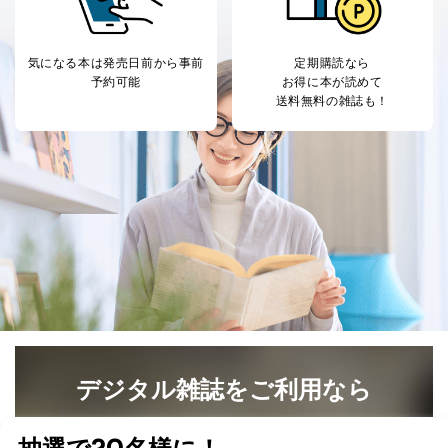
法令に基づく場合
人の生命､身体または財産の保護のために必要がある
場合であって、本人の同意を得ることが困難であると
気になる本は
発売日前から事前
定期購読なら
き。
予約可能
お得に本が読めて
公衆衛生の向上または児童の健全な育成の推進のため
送料無料の雑誌も！
に特に必要がある場合であって、本人の同意を得るこ
とが困難である場合。
国の機関もしくは地方公共団体またはその委託を受け
た者が法令の定める事務を遂行することに対して協力
する必要がある場合であって、本人の同意を得ること
により当該事務の遂行に支障を及ぼすおそれがあると
き。
上記２．の利用目的を実施するために守秘義務を結ん
だ企業に、業務の一部として個人情報の取扱いを委
託・提供する場合、その業務に必要な範囲で委託・提
供先企業に個人情報を開示することがあります。
委託・提供先企業は具体的には以下のような企業です
が、これらに限りません。
委託先：カスタマーサポート支援会社 、クレジッ
トカード決済などの決済代行・料金回収会社、広
デジタル雑誌をご利用なら
告配信サービス会社
提供先：出版社、出版物発売元、卸売会社、販売
最新号〜バックナンバーまで7000冊以上の雑誌
（電子
店など商品の供給者、梱包会社、配送会社、新聞
書籍）が無料で読み放題！
販売店などの梱包・配送・配達会社