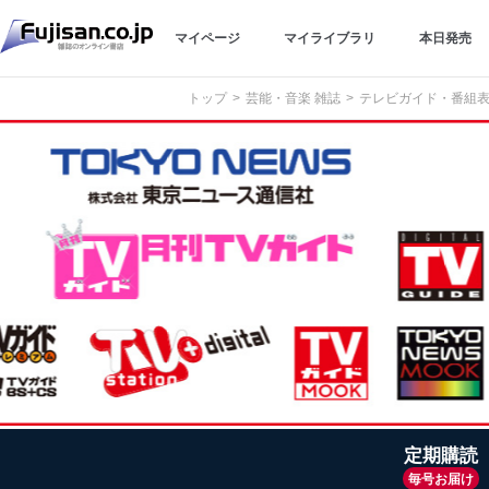
マイページ
マイライブラリ
本日発売
トップ
芸能・音楽 雑誌
テレビガイド・番組表
定期購読
毎号お届け