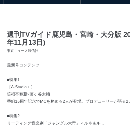
週刊TVガイド鹿児島・宮崎・大分版 2024年
年11月13日)
東京ニュース通信社
最新号コンテンツ
■特集1
［A-Studio＋］
笑福亭鶴瓶×藤ヶ谷太輔
番組15周年記念でMCを務める2人が登場。プロデューサーが語る2
■特集2
リーディング音楽劇「ジャングル大帝」＜ルネ＆ル...