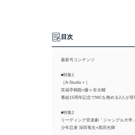
目次
最新号コンテンツ
■特集1
［A-Studio＋］
笑福亭鶴瓶×藤ヶ谷太輔
番組15周年記念でMCを務める2人が
■特集2
リーディング音楽劇「ジャングル大帝
少年忍者 深田竜生×黒田光輝