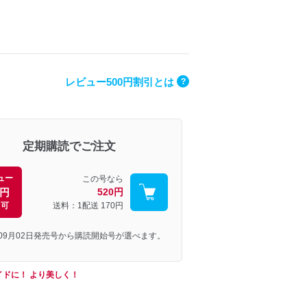
レビュー500円割引とは
?
定期購読でご注文
ュー
この号なら
0円
520円
引可
送料：1配送
170円
年09月02日発売号から購読開始号が選べます。
イドに！ より美しく！