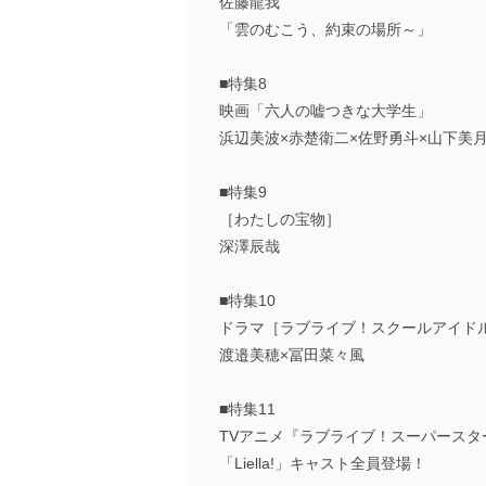
佐藤龍我
「雲のむこう、約束の場所～」
■特集8
映画「六人の嘘つきな大学生」
浜辺美波×赤楚衛二×佐野勇斗×山下美月
■特集9
［わたしの宝物］
深澤辰哉
■特集10
ドラマ［ラブライブ！スクールアイドルミュ
渡邉美穂×冨田菜々風
■特集11
TVアニメ『ラブライブ！スーパースタ
「Liella!」キャスト全員登場！