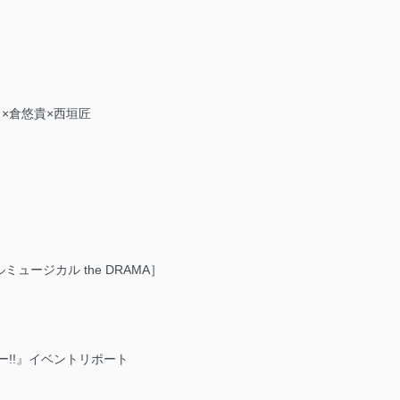
×倉悠貴×西垣匠
ージカル the DRAMA］
ー!!』イベントリポート