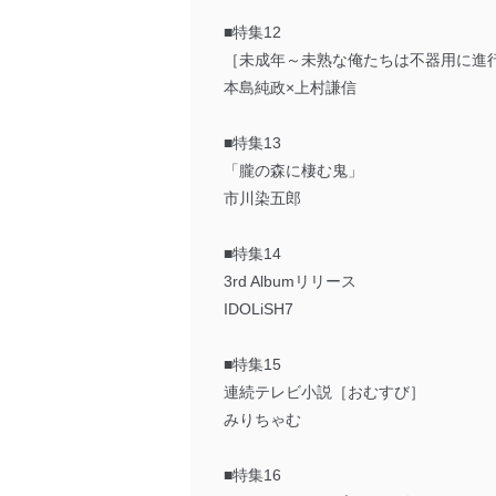
■特集12
［未成年～未熟な俺たちは不器用に進
本島純政×上村謙信
■特集13
「朧の森に棲む鬼」
市川染五郎
■特集14
3rd Albumリリース
IDOLiSH7
■特集15
連続テレビ小説［おむすび］
みりちゃむ
■特集16