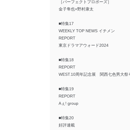
［パーフェクトプロポーズ］
金子隼也×野村康太
■特集17
WEEKLY TOP NEWS イチメン
REPORT
東京ドラマアウォード2024
■特集18
REPORT
WEST.10周年記念展 関西七色男大祭
■特集19
REPORT
Aぇ! group
■特集20
好評連載