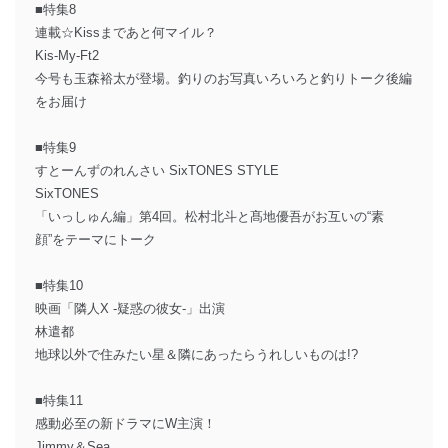
■特集8
連載☆Kissまであと何マイル？
Kis-My-Ft2
今号も玉森裕太が登場。釣りのお写真いろいろと釣りトーク後編
をお届け
■特集9
すとーんずのれんさい SixTONES STYLE
SixTONES
「いっしゅん編」第4回。松村北斗と髙地優吾がお互いの“素
顔”をテーマにトーク
■特集10
映画「隣人X -疑惑の彼女-」出演
林遣都
地球以外で住みたい星＆隣にあったらうれしいものは!?
■特集11
感動必至の新ドラマにW主演！
Jimmy＆Sea