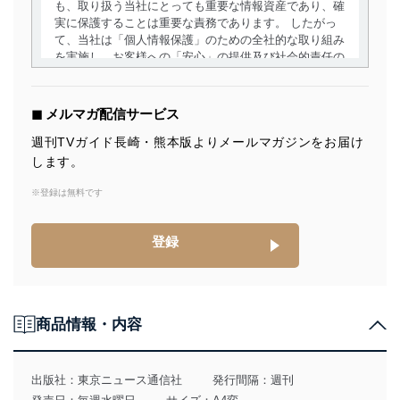
も、取り扱う当社にとっても重要な情報資産であり、確
実に保護することは重要な責務であります。 したがっ
て、当社は「個人情報保護」のための全社的な取り組み
を実施し、お客様への「安心」の提供及び社会的責任の
責務を果たすことを確実にいたします。
個人情報の取得・利用・提供について
◼︎ メルマガ配信サービス
当社は、個人情報の取得・利用・提供に際して、その利
週刊TVガイド長崎・熊本版よりメールマガジンをお届け
用目的を明確にし、本人の同意を得たうえで利用目的の
します。
達成に必要な範囲内で適法かつ公正な手段によって取
得・利用・提供を行います。また、当社が保有している
※登録は無料です
個人情報は、同意を得ずに目的外利用、第三者への提
供・開示は行いません。当社においてはこれらの取り組
みを確実にするため、従業者等の教育を徹底してまいり
登録
ます。また、目的外利用を行わないために、適切な管理
措置を講じます。
法令遵守
商品情報・内容
当社は、個人情報に関連する法令、国が定める指針及び
その他の規範を遵守します。また、当社の管理の仕組み
に、これらの法令及びその他の規範を常に適合させま
出版社：
東京ニュース通信社
発行間隔：週刊
す。