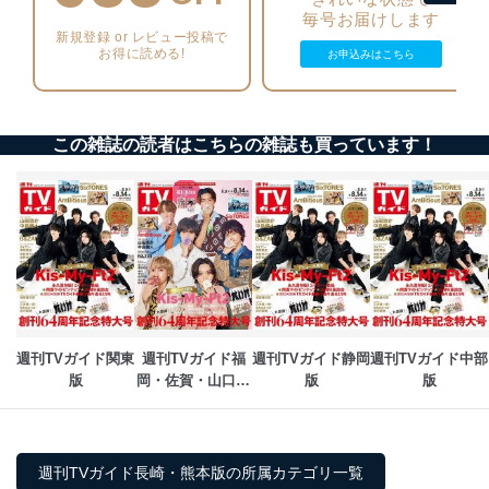
により、これを最新状態としています。
毎号お届けします
新規登録 or レビュー投稿で
情報システムの使用に伴う漏洩等の防止
お得に読める!
お申込みはこちら
メール等により個人データの含まれるファイルを
送信する場合に、当該ファイルへのパスワードを
設定しています。
この雑誌の読者はこちらの雑誌も買っています！
個人情報保護マネジメントシステムの継続的改善
当社は、内部監査及びマネジメントレビューの機会を通
じて、個人情報保護マネジメントシステムを継続的に改
善し、常に最良の状態を維持します。
苦情及び相談受付け窓口
貴殿の個人情報及び当社の個人情報保護マネジメントシ
ステムに関するご相談及び苦情については以下までご連
絡ください。
週刊TVガイド関東
週刊TVガイド福
週刊TVガイド静岡
週刊TVガイド中部
適切、かつ迅速に対応させていただきます。
版
岡・佐賀・山口西
版
版
版
株式会社富士山マガジンサービス 個人情報問い合わせ
係
TEL：0570-200-223
FAX：03-5459-7073
週刊TVガイド長崎・熊本版の所属カテゴリ一覧