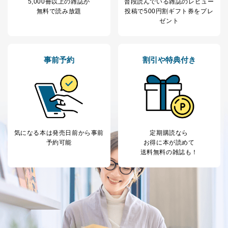
5,000冊以上の雑誌が
普段読んでいる雑誌のレビュー
4
採用選考、ご連絡のため
個人情報
無料で読み放題
投稿で
500円割ギフト券をプレ
当社の従業者の個
人事、総務などの雇用管理等のた
ゼント
5
人情報
め
パートナー（提携
購入商品配送のため
企業）からの委託
提携企業及びお客様がご購入され
により当社の
た商品の発売元企業からのｅメー
事前予約
割引や特典付き
6
定期購読サービス
ル等による商品、
等をご利用の方の
サービス、キャンペーン等の広告
個人情報
に関するご案内のため
当社のサービス利用状況の把握お
よびその分析のため
お問い合わせ対応、トラブル対
SNS公式アカウン
処、オペレーター教育など応対品
7
トに登録された方
気になる本は
発売日前から事前
定期購読なら
質向上のため
の個人情報
予約可能
お得に本が読めて
その他当社のプライバシーポリシ
送料無料の雑誌も！
ー等にて公表する利用目的達成の
ため
※上記の利用目的のうちNo.1～5については保有個人デ
ータ（開示対象個人情報）の利用目的であり、下記4.の
開示等のご請求に対応させていただきます。
なお、6、7については、パートナー（提携企業）様又は
各SNS運営会社様にご請求いただきますようお願い致し
ます。