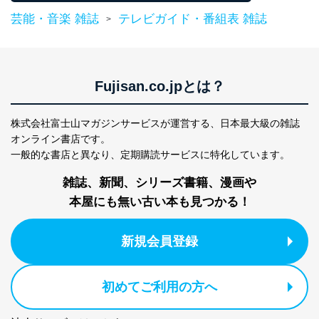
e-mail：
cs@fujisan.co.jp
芸能・音楽 雑誌
テレビガイド・番組表 雑誌
>
改訂：2025年2月20日
制定：2005年4月1日
株式会社富士山マガジンサービス
代表取締役会長 西野 伸一郎
Fujisan.co.jpとは？
個人情報の取扱いについて
１．個人情報保護管理者
株式会社富士山マガジンサービスが運営する、
日本最大級の雑誌
オンライン書店です。
当社は以下の個人情報保護管理者を設置し、個人情報保
護管理者の責任のもと、個人情報を取得・アクセス・利
一般的な書店と異なり、
定期購読サービスに特化しています。
用・提供・管理いたします。
雑誌、新聞、シリーズ書籍、漫画や
東京都渋谷区南平台町16-11
本屋にも無い古い本も見つかる！
株式会社富士山マガジンサービス
代表取締役会長 西野 伸一郎
個人情報保護管理者: 経営管理グループディレクター 前
新規会員登録
田 嘉也
２．利用目的
初めてご利用の方へ
当社が取り扱う開示対象個人情報の利用目的は次のとお
りです。