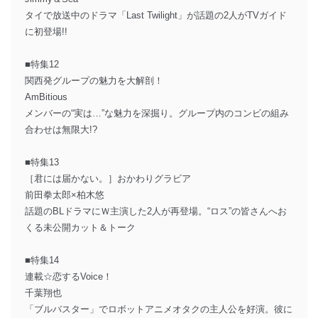
タイで放送中のドラマ「Last Twilight」が話題の2人がTVガイド
に初登場!!
■特集12
関西発グループの魅力を大解剖！
AmBitious
メンバーの“実は…”な魅力を深掘り。グループ内のコンビの組み
合わせは無限大!?
■特集13
［君には届かない。］おかわりグラビア
前田拳太郎×柏木悠
話題のBLドラマにＷ主演した2人が再登場。“ロス”の皆さんへお
くる未公開カット＆トーク
■特集14
連載☆恋するVoice！
千葉翔也
「ブルバスター」でロボットアニメオタクの主人公を好演。彼に