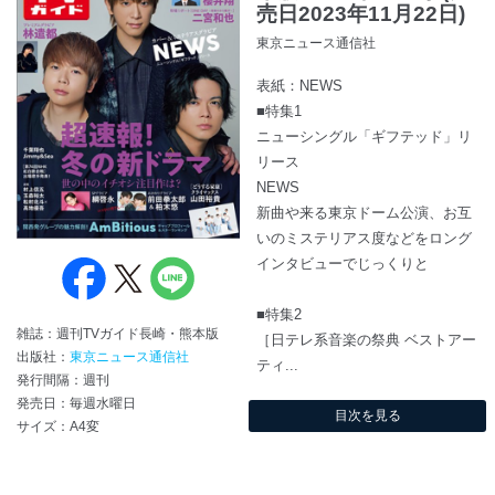
売日2023年11月22日)
東京ニュース通信社
表紙：NEWS
■特集1
ニューシングル「ギフテッド」リ
リース
NEWS
新曲や来る東京ドーム公演、お互
いのミステリアス度などをロング
インタビューでじっくりと
■特集2
雑誌：週刊TVガイド長崎・熊本版
［日テレ系音楽の祭典 ベストアー
出版社：
東京ニュース通信社
ティ...
発行間隔：週刊
発売日：毎週水曜日
目次を見る
サイズ：A4変