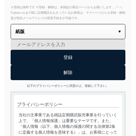
※登録は無料です ※登録・解除は、各雑誌の商品ページからお願いします。／~＼
Fujisan.co.jpで既に定期購読をなさっているお客様は、マイページからも登録・解除
及び宛先メールアドレスの変更手続きが可能です。
以下のプライバシーポリシーに同意の上、登録して下さい。
プライバシーポリシー
当社の主事業である雑誌定期購読販売事業を行っていく
上で、「個人情報保護」は重要なテーマです。また、
「個人情報（以下、個人情報の保護の関する法律第2条
に定義する個人情報を意味する）」は、お客様にとって