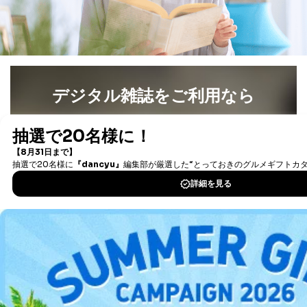
３．個人情報の第三者提供について
当社は、取得した個人情報を適切に管理し､あらかじめ
本人の同意を得ることなく第三者に提供することはあり
ません。ただし、次の場合は除きます。
デジタル雑誌をご利用なら
法令に基づく場合
人の生命､身体または財産の保護のために必要がある
場合であって、本人の同意を得ることが困難であると
最新号〜バックナンバーまで7000冊以上の雑誌
（電子
き。
書籍）が無料で読み放題！
公衆衛生の向上または児童の健全な育成の推進のため
タダ読みサービス
を楽しもう！
に特に必要がある場合であって、本人の同意を得るこ
とが困難である場合。
国の機関もしくは地方公共団体またはその委託を受け
DOWNLOAD FOR IOS
た者が法令の定める事務を遂行することに対して協力
する必要がある場合であって、本人の同意を得ること
DOWNLOAD FOR ANDROID
により当該事務の遂行に支障を及ぼすおそれがあると
き。
上記２．の利用目的を実施するために守秘義務を結ん
だ企業に、業務の一部として個人情報の取扱いを委
ご利用方法はこちら
託・提供する場合、その業務に必要な範囲で委託・提
供先企業に個人情報を開示することがあります。
委託・提供先企業は具体的には以下のような企業です