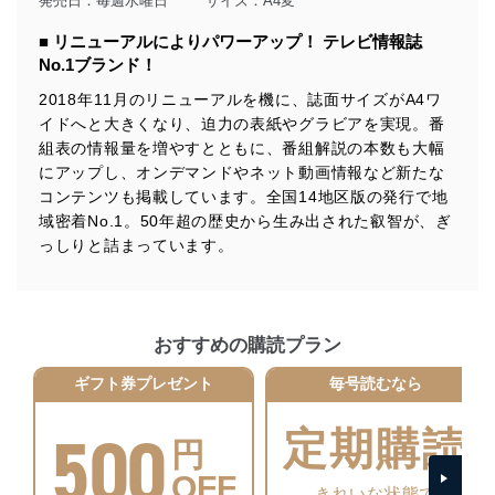
発売日：毎週水曜日
サイズ：A4変
個人情報の安全管理措置
■ リニューアルによりパワーアップ！ テレビ情報誌
No.1ブランド！
当社は、個人情報の正確性及び安全性を確保するため
に、下記セキュリティ対策をはじめとする安全対策を実
2018年11月のリニューアルを機に、誌面サイズがA4ワ
施し、個人情報の漏えい、滅失またはき損の防止及び是
イドへと大きくなり、迫力の表紙やグラビアを実現。番
正に努めます。
組表の情報量を増やすとともに、番組解説の本数も大幅
アクセス制御
にアップし、オンデマンドやネット動画情報など新たな
個人データを取り扱うことのできる機器及び当該
コンテンツも掲載しています。全国14地区版の発行で地
機器を取り扱う従業者を明確化し、 個人データへ
域密着No.1。50年超の歴史から生み出された叡智が、ぎ
の不要なアクセスを防止しています。
っしりと詰まっています。
アクセス者の識別と認証
機器に標準装備されているユーザー制御機能（ユ
ーザーアカウント制御）により、個人情報データ
ベース等を取り扱う情報システムを使用する従業
おすすめの購読プラン
者を識別・認証しています。
ギフト券プレゼント
毎号読むなら
外部からの不正アクセス等の防止
個人データを取り扱う機器等のオペレーティング
500
定期購読
システムを最新の状態に保持しています。
円
個人データを取り扱う機器等にセキュリティ対策
ソフトウェア等を導入し、自動更新 機能等の活用
OFF
きれいな状態で