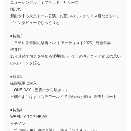
ニューシングル「ギフテッド」リリース
NEWS
新曲や来る東京ドーム公演、お互いのミステリアス度などをロン
グインタビューでじっくりと
■特集2
［日テレ系音楽の祭典 ベストアーティスト2023］総合司会
櫻井翔
15年連続で司会を務める櫻井翔が、今年の見どころと前回の思い
出のシーンを語る
■特集3
撮影現場に潜入
［ONE DAY～聖夜のから騒ぎ～］
早朝のよこはまコスモワールドで行われた撮影に密着リポート
■特集4
WEEKLY TOP NEWS
イチメン
［第74回NHK紅白歌合戦］、舞台「NOISES OFF」