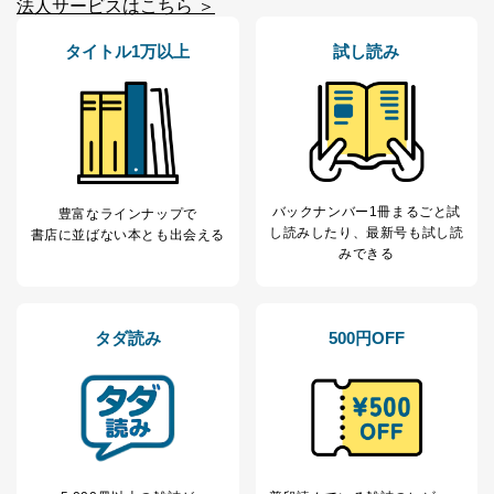
法人サービスはこちら ＞
No
個人情報の種類
利用目的
購入商品の配送のため
タイトル1万以上
試し読み
商品代金回収のため
ｅメール等による商品、サービ
ス、キャンペーン等の広告の案内
当社の定期購読サ
のため
1
ービス等をご利用
個人が特定できない形で取得した
の方の個人情報
閲覧履歴や購買履歴等の情報を分
析して、趣味・嗜好に
バックナンバー1冊まるごと試
応じた新商品・サービスに関する
豊富なラインナップで
し読み
したり、最新号も試し読
広告のため
書店に並ばない本とも出会える
みできる
当社にお問合わせ
お問い合わせ対応、トラブル対
2
いただいた方の個
処、オペレーター教育など応対品
人情報
質向上のため
カスタマーQ＆Aサイトの投稿内容
タダ読み
500円OFF
の確認のため
ｅメール等によるカスタマーQ＆A
当社カスタマーQ＆
サイトのサービス内容のご案内の
3
Aサービス利用者
ため
ｅメール等による商品、サービ
ス、キャンペーン等の広告に関す
るご案内のため
採用応募者の方の