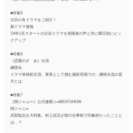
■特集5
注目の冬ドラマをご紹介！
新ドラマ速報
'24年1月スタートの注目ドラマを視聴者の声と共に曜日別にピッ
クアップ
■特集6
［恋愛のすゝめ］出演
綱啓永
ドラマ単独初主演。座長として挑む撮影現場での、綱啓永流の居
方とは
■特集7
［関ジャム〜］公式連載☆∞BEATSHOW
関ジャニ∞
武部聡志を大特集。村上信五が彼の仕事術で印象的だったことと
は…？