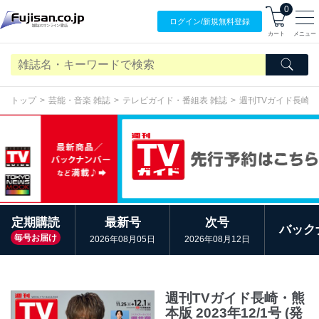
0
ログイン/
新規無料
登録
カート
メニュー
トップ
芸能・音楽 雑誌
テレビガイド・番組表 雑誌
週刊TVガイド長崎
定期購読
最新号
次号
バック
毎号お届け
2026年08月05日
2026年08月12日
週刊TVガイド長崎・熊
本版 2023年12/1号 (発