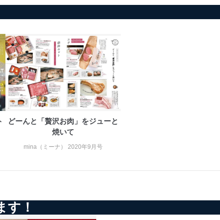
ト
どーんと「贅沢お肉」をジューと
焼いて
mina（ミーナ） 2020年9月号
ます！