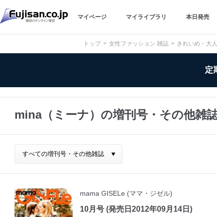
マイページ
マイライブラリ
本日発売
トップ
女性ファッション 雑誌
きれいめ・大人
定
mina（ミーナ）の増刊号・その他雑
mama GISELe (ママ・ジゼル)
10月号 (発売日2012年09月14日)