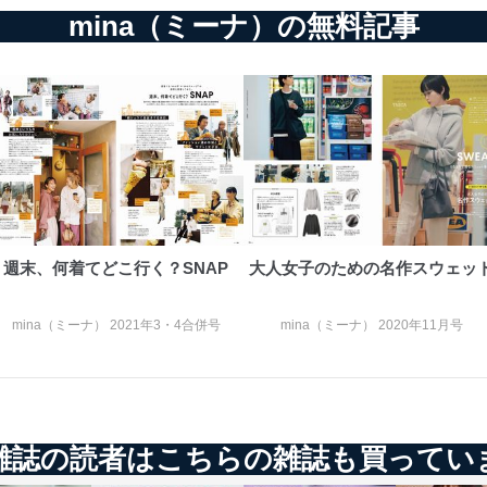
mina（ミーナ）の無料記事
週末、何着てどこ行く？SNAP
大人女子のための名作スウェッ
mina（ミーナ） 2021年3・4合併号
mina（ミーナ） 2020年11月号
雑誌の読者はこちらの雑誌も買ってい