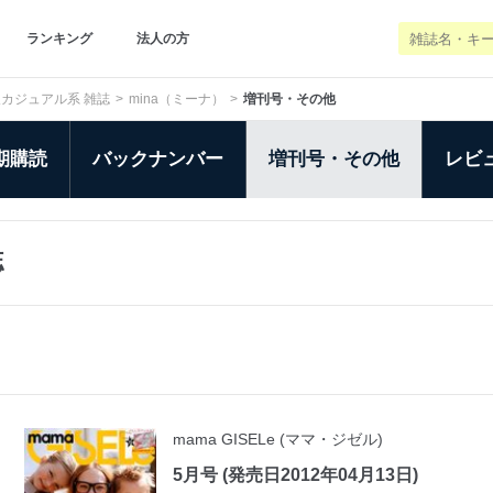
ランキング
法人の方
カジュアル系 雑誌
mina（ミーナ）
増刊号・その他
期購読
バックナンバー
増刊号・その他
レビ
誌
mama GISELe (ママ・ジゼル)
5月号 (発売日2012年04月13日)