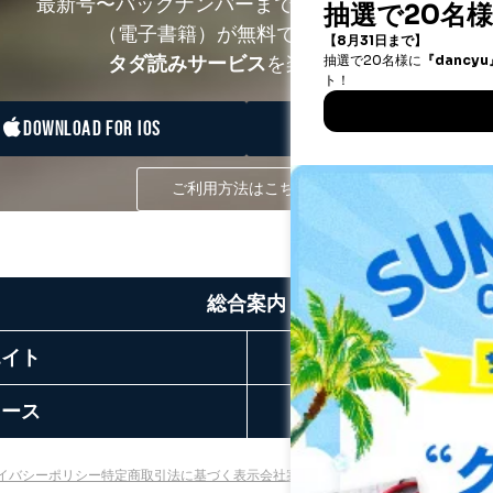
最新号〜バックナンバーまで7000冊以上の雑誌
（電子書籍）が無料で読み放題！
タダ読みサービス
を楽しもう！
DOWNLOAD FOR IOS
DOWNLOAD FOR ANDRO
ご利用方法はこちら
総合案内
エイト
リース
お
イバシーポリシー
特定商取引法に基づく表示
会社案内
出版社の皆様へ
投資家の皆様