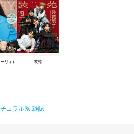
トーリィ）
装苑
チュラル系 雑誌