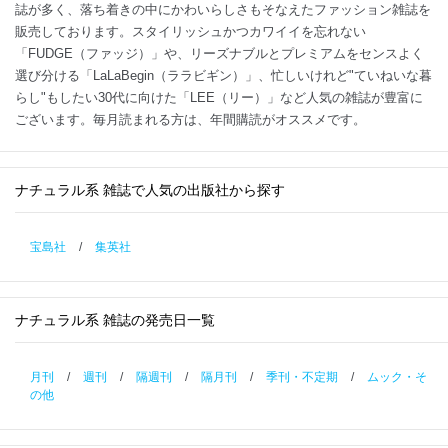
ナチュラル系雑誌カテゴリーでは、カジュアルやシンプルがテーマの雑
誌が多く、落ち着きの中にかわいらしさもそなえたファッション雑誌を
販売しております。スタイリッシュかつカワイイを忘れない
「FUDGE（ファッジ）」や、リーズナブルとプレミアムをセンスよく
選び分ける「LaLaBegin（ララビギン）」、忙しいけれど"ていねいな暮
らし"もしたい30代に向けた「LEE（リー）」など人気の雑誌が豊富に
ございます。毎月読まれる方は、年間購読がオススメです。
ナチュラル系 雑誌で人気の出版社から探す
宝島社
/
集英社
ナチュラル系 雑誌の発売日一覧
月刊
/
週刊
/
隔週刊
/
隔月刊
/
季刊・不定期
/
ムック・そ