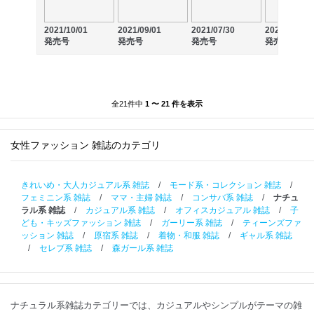
2021/10/01
2021/09/01
2021/07/30
2021/07/01
発売号
発売号
発売号
発売号
全21件中
1 〜 21 件を表示
女性ファッション 雑誌のカテゴリ
きれいめ・大人カジュアル系 雑誌
/
モード系・コレクション 雑誌
/
フェミニン系 雑誌
/
ママ・主婦 雑誌
/
コンサバ系 雑誌
/
ナチュ
ラル系 雑誌
/
カジュアル系 雑誌
/
オフィスカジュアル 雑誌
/
子
ども・キッズファッション 雑誌
/
ガーリー系 雑誌
/
ティーンズファ
ッション 雑誌
/
原宿系 雑誌
/
着物・和服 雑誌
/
ギャル系 雑誌
/
セレブ系 雑誌
/
森ガール系 雑誌