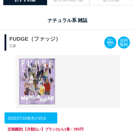
ナチュラル系 雑誌
FUDGE（ファッジ）
送料
最大
50%
無料
OFF
三栄
2026/07/10発売の目次
定期購読(【月額払い】プラン)なら1冊：395円