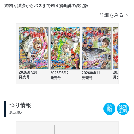
沖釣り渓流からバスまで釣り漫画誌の決定版
詳細をみる ＞
2026/07/10
2026/03/12
2026/05/12
2026/04/11
発売号
発売号
発売号
発売号
つり情報
送料
最大
8%
無料
OFF
辰巳出版