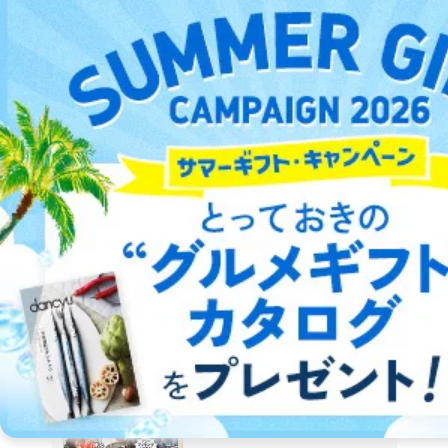
詳細をみる ＞
2011/01/12
2011/01/05
2010/12/29
2010/12/22
発売号
発売号
発売号
発売号
＜０から覚える＞アジングのすべて
アトリエ・ボイル