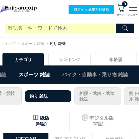
0
ログイン/
新規無料
登録
カート
メニュー
トップ
スポーツ 雑誌
釣り 雑誌
カテゴリ
ランキング
年齢層
雑誌
スポーツ 雑誌
バイク・自動車・乗り物 雑誌
技・競技
相撲・武術・武道
筋ト
釣り 雑誌
雑誌
ル 
紙版
デジタル版
(84誌)
(67誌)
おすすめ順
割引率の高い順
発売日順