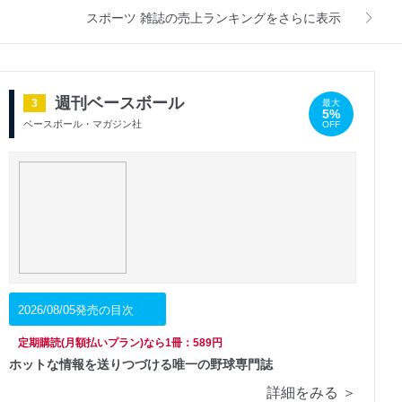
スポーツ 雑誌の売上ランキングをさらに表示
週刊ベースボール
3
最大
5%
ベースボール・マガジン社
OFF
2026/08/05発売の目次
定期購読(月額払いプラン)なら1冊：589円
ホットな情報を送りつづける唯一の野球専門誌
詳細をみる ＞