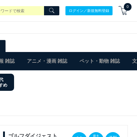
0
ログイン／新規無料登録
報 雑誌
アニメ・漫画 雑誌
ペット・動物 雑誌
文
0代
すめ
ゴルフダイジェスト
最大