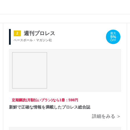
週刊プロレス
2
最大
5%
ベースボール・マガジン社
OFF
定期購読(月額払いプラン)なら1冊：598円
新鮮で正確な情報を満載したプロレス総合誌
詳細をみる ＞