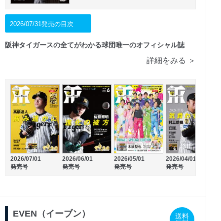
2026/07/31発売の目次
阪神タイガースの全てがわかる球団唯一のオフィシャル誌
詳細をみる ＞
2026/02/20
2026/01/20
2026/07/01
2026/06/01
2026/05/01
2026/04/01
2
発売号
発売号
発売号
発売号
発売号
発売号
EVEN（イーブン）
送料