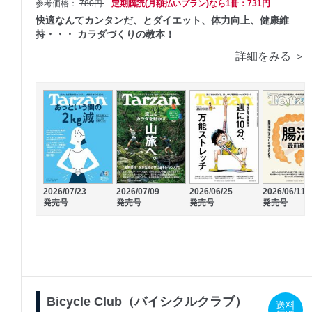
参考価格：
780円
定期購読(月額払いプラン)なら1冊：731円
快適なんてカンタンだ、とダイエット、体力向上、健康維
持・・・ カラダづくりの教本！
詳細をみる ＞
2026/07/23
2026/07/09
2026/06/25
2026/06/11
発売号
発売号
発売号
発売号
Bicycle Club（バイシクルクラブ）
送料