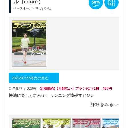
送料
ル（courir）
50%
無料
OFF
ベースボール・マガジン社
2026/07/22発売の目次
参考価格：
920円
定期購読(【月額払い】プラン)なら1冊：460円
快適に楽しく走ろう！ ランニング情報マガジン
詳細をみる ＞