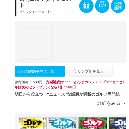
最大
送料
ト
14%
無料
OFF
ゴルフダイジェスト社
サンプルを見る
2026/08/04発売の目次
参考価格：
580円
定期購読(オーイ! とんぼ カジノチップマーカーと1
年購読のセットプラン)なら1冊：500円
明日から役立つ！“ニュース”な話題が満載のゴルフ専門誌
詳細をみる ＞