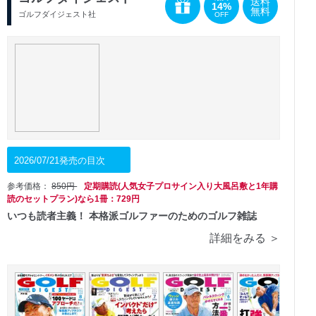
送料
14%
無料
ゴルフダイジェスト社
OFF
2026/07/21発売の目次
参考価格：
850円
定期購読(人気女子プロサイン入り大風呂敷と1年購
読のセットプラン)なら1冊：729円
いつも読者主義！ 本格派ゴルファーのためのゴルフ雑誌
詳細をみる ＞