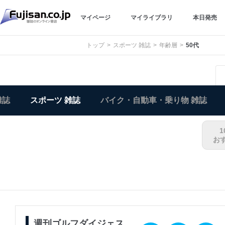
マイページ
マイライブラリ
本日発売
トップ
スポーツ 雑誌
年齢層
50代
雑誌
スポーツ 雑誌
バイク・自動車・乗り物 雑誌
1
お
週刊ゴルフダイジェス