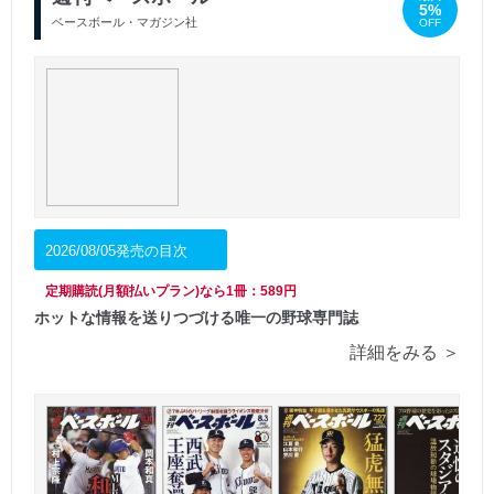
5%
ベースボール・マガジン社
OFF
2026/08/05発売の目次
定期購読(月額払いプラン)なら1冊：589円
ホットな情報を送りつづける唯一の野球専門誌
詳細をみる ＞