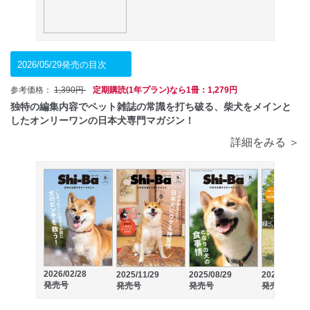
2026/05/29発売の目次
参考価格：
1,390円
定期購読(1年プラン)なら1冊：1,279円
独特の編集内容でペット雑誌の常識を打ち破る、柴犬をメインと
したオンリーワンの日本犬専門マガジン！
詳細をみる ＞
2026/02/28
2025/11/29
2025/08/29
2025/05/29
発売号
発売号
発売号
発売号