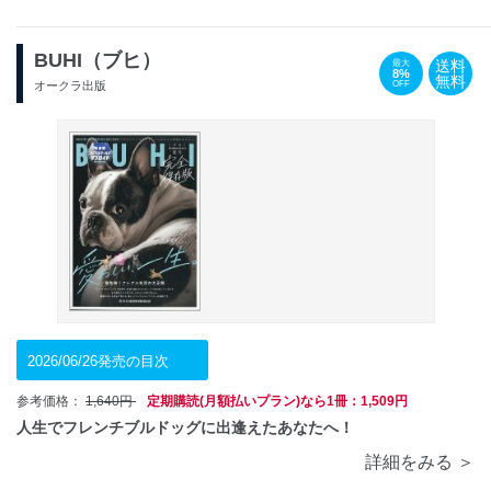
BUHI（ブヒ）
送料
最大
8%
無料
OFF
オークラ出版
2026/06/26発売の目次
参考価格：
1,640円
定期購読(月額払いプラン)なら1冊：1,509円
人生でフレンチブルドッグに出逢えたあなたへ！
詳細をみる ＞