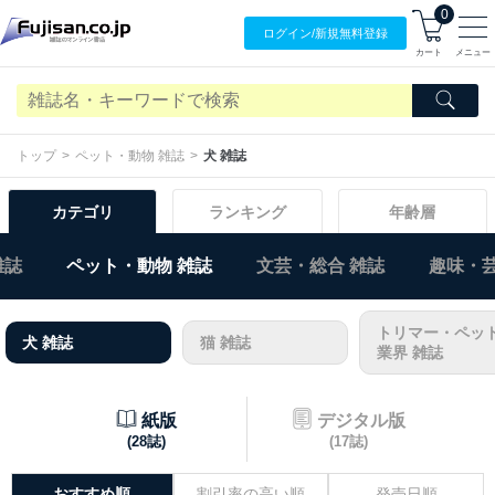
0
ログイン/
新規無料
登録
カート
メニュー
トップ
ペット・動物 雑誌
犬 雑誌
カテゴリ
ランキング
年齢層
雑誌
ペット・動物 雑誌
文芸・総合 雑誌
趣味・芸
トリマー・ペッ
犬 雑誌
猫 雑誌
業界 雑誌
紙版
デジタル版
(28誌)
(17誌)
おすすめ順
割引率の高い順
発売日順