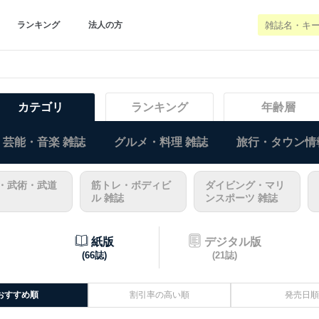
ランキング
法人の方
カテゴリ
ランキング
年齢層
芸能・音楽 雑誌
グルメ・料理 雑誌
旅行・タウン情
・武術・武道
筋トレ・ボディビ
ダイビング・マリ
ル 雑誌
ンスポーツ 雑誌
紙版
デジタル版
(66誌)
(21誌)
おすすめ順
割引率の高い順
発売日順