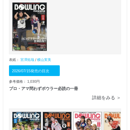
表紙：
宮澤拓哉
/
横山実美
2026/07/15発売の目次
参考価格： 1,030円
プロ・アマ問わずボウラー必読の一冊
詳細をみる ＞