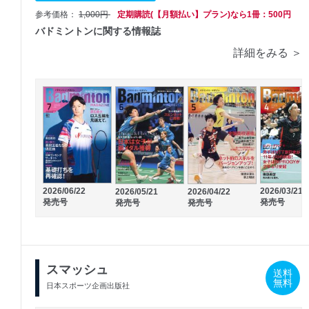
参考価格：
1,000円
定期購読(【月額払い】プラン)なら1冊：500円
バドミントンに関する情報誌
詳細をみる ＞
2026/06/22
2026/03/21
2026/05/21
2026/04/22
発売号
発売号
発売号
発売号
スマッシュ
送料
無料
日本スポーツ企画出版社