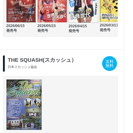
2026/03/13
2
2026/06/15
2026/05/15
2026/04/15
2026/02/14
2026/01/15
発売号
発売号
発売号
発売号
発売号
発売号
THE SQUASH(スカッシュ）
送料
無料
日本スカッシュ協会