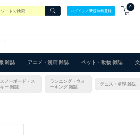
0
ログイン／新規無料登録
報 雑誌
アニメ・漫画 雑誌
ペット・動物 雑誌
文
スノーボード・ス
ランニング・ウォ
テニス・卓球 雑誌
キー 雑誌
ーキング 雑誌