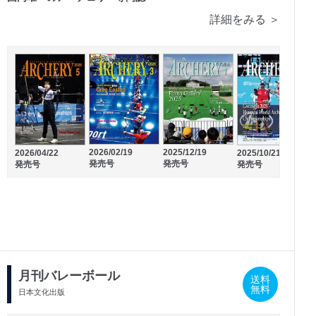
詳細をみる ＞
2026/02/19
2025/12/19
2025/10/21
2
2026/04/22
発売号
発売号
発売号
発売号
2025/08/31
2025/10/25
発売号
発売号
月刊バレーボール
送料
無料
日本文化出版