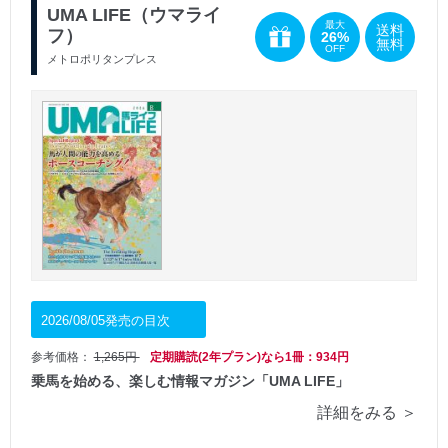
UMA LIFE（ウマライ
最大
送料
フ）
26%
無料
OFF
メトロポリタンプレス
2026/08/05発売の目次
参考価格：
1,265円
定期購読(2年プラン)なら1冊：934円
乗馬を始める、楽しむ情報マガジン「UMA LIFE」
詳細をみる ＞