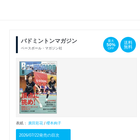
バドミントンマガジン
最大
送料
50%
無料
ベースボール・マガジン社
OFF
表紙：
廣田彩花
/
櫻本絢子
2026/07/22発売の目次