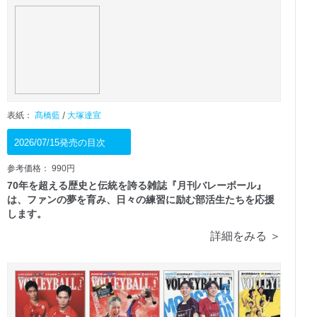
表紙：
髙橋藍
/
大塚達宣
2026/07/15発売の目次
参考価格： 990円
70年を超える歴史と伝統を誇る雑誌『月刊バレーボール』
は、ファンの夢を育み、日々の練習に励む部活生たちを応援
します。
詳細をみる ＞