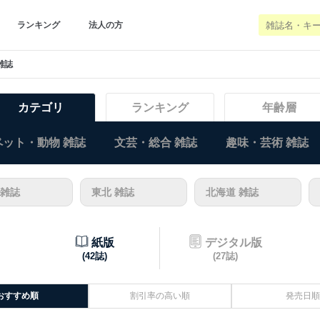
ランキング
法人の方
 雑誌
カテゴリ
ランキング
年齢層
ペット・動物 雑誌
文芸・総合 雑誌
趣味・芸術 雑誌
 雑誌
東北 雑誌
北海道 雑誌
紙版
デジタル版
(42誌)
(27誌)
おすすめ順
割引率の高い順
発売日順