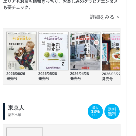
エリアもお店も情報ぎっちり、お楽しみのグラビアエンタメ
も要チェック。
詳細をみる ＞
2026/02/20
2026/01/21
発売号
発売号
2026/06/26
2026/05/28
2
2026/04/28
2026/03/27
発売号
発売号
発売号
発売号
東京人
最大
送料
13%
無料
都市出版
OFF