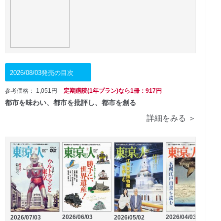
2026/08/03発売の目次
参考価格：
1,051円
定期購読(1年プラン)なら1冊：917円
都市を味わい、都市を批評し、都市を創る
詳細をみる ＞
2026/06/03
2026/04/03
2
2026/07/03
2026/05/02