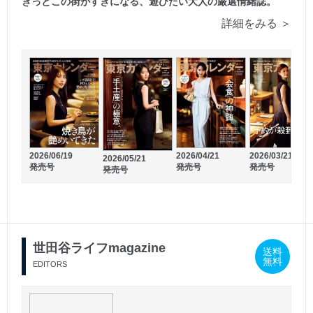
きっとこの街がすきになる、遊びたい大人の厳選情緒誌。
詳細をみる ＞
2026/06/19
2026/04/21
2026/03/21
2025/07/12
2026/05/21
2025/09/12
発売号
発売号
発売号
発売号
発売号
発売号
世田谷ライフmagazine
送料
無料
EDITORS