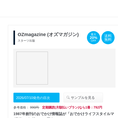
OZmagazine (オズマガジン)
最大
送料
20%
無料
スターツ出版
OFF
サンプルを見る
2026/07/10発売の目次
参考価格：
990円
定期購読(月額払いプラン)なら1冊：792円
1987年創刊のおでかけ情報誌が「おでかけライフスタイルマ