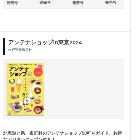
2025/01/27
2024/10/25
発売号
発売号
発売号
発売号
発売号
発売号
アンテナショップin東京2024
旅行読売出版社
北海道と県、市町村のアンテナショップ50軒をガイド。お得
なデジタルクーポン付き！