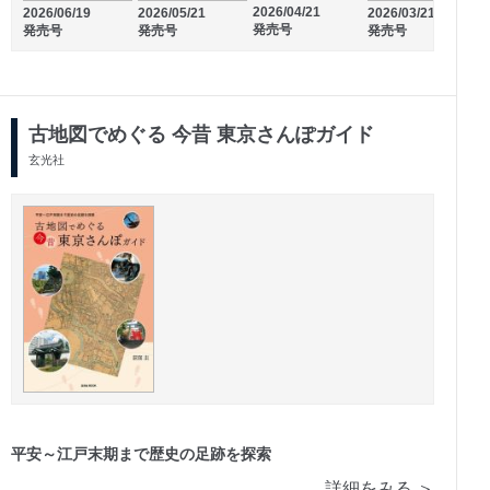
2
2026/04/21
2026/06/19
2026/05/21
2026/03/21
発売号
発売号
発売号
発売号
古地図でめぐる 今昔 東京さんぽガイド
玄光社
平安～江戸末期まで歴史の足跡を探索
詳細をみる ＞