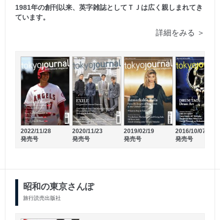
1981年の創刊以来、英字雑誌としてＴＪは広く親しまれてき
ています。
詳細をみる ＞
2025/03/31
2022/11/28
2020/11/23
2019/02/19
2016/10/07
2025/05/31
発売号
発売号
発売号
発売号
発売号
発売号
昭和の東京さんぽ
旅行読売出版社