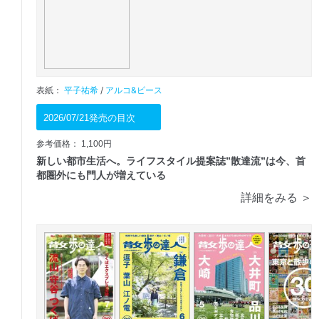
表紙：
平子祐希
/
アルコ&ピース
2026/07/21発売の目次
参考価格： 1,100円
新しい都市生活へ。ライフスタイル提案誌”散達流”は今、首
都圏外にも門人が増えている
詳細をみる ＞