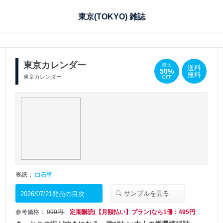
東京(TOKYO) 雑誌
東京カレンダー
最大
送料
50%
無料
東京カレンダー
OFF
表紙：
白石聖
サンプルを見る
2026/07/21発売の目次
参考価格：
990円
定期購読(【月額払い】プラン)なら1冊：495円