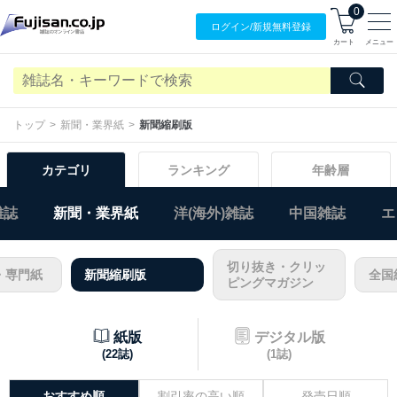
0
ログイン/
新規無料
登録
カート
メニュー
トップ
新聞・業界紙
新聞縮刷版
カテゴリ
ランキング
年齢層
雑誌
新聞・業界紙
洋(海外)雑誌
中国雑誌
エ
切り抜き・クリッ
・専門紙
新聞縮刷版
全国
ピングマガジン
紙版
デジタル版
(22誌)
(1誌)
おすすめ順
割引率の高い順
発売日順