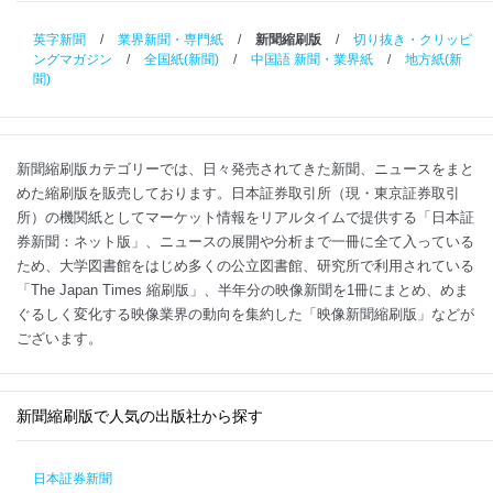
英字新聞
/
業界新聞・専門紙
/
新聞縮刷版
/
切り抜き・クリッピ
ングマガジン
/
全国紙(新聞)
/
中国語 新聞・業界紙
/
地方紙(新
聞)
新聞縮刷版カテゴリーでは、日々発売されてきた新聞、ニュースをまと
めた縮刷版を販売しております。日本証券取引所（現・東京証券取引
所）の機関紙としてマーケット情報をリアルタイムで提供する「日本証
券新聞：ネット版」、ニュースの展開や分析まで一冊に全て入っている
ため、大学図書館をはじめ多くの公立図書館、研究所で利用されている
「The Japan Times 縮刷版」、半年分の映像新聞を1冊にまとめ、めま
ぐるしく変化する映像業界の動向を集約した「映像新聞縮刷版」などが
ございます。
新聞縮刷版で人気の出版社から探す
日本証券新聞