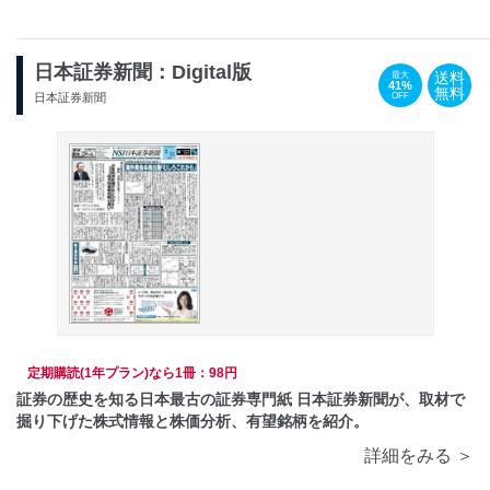
日本証券新聞：Digital版
送料
最大
41%
無料
OFF
日本証券新聞
定期購読(1年プラン)なら1冊：98円
証券の歴史を知る日本最古の証券専門紙 日本証券新聞が、取材で
掘り下げた株式情報と株価分析、有望銘柄を紹介。
詳細をみる ＞