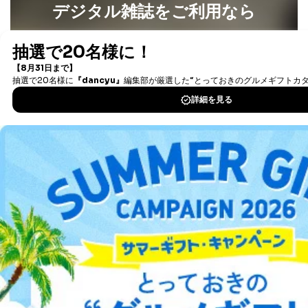
デジタル雑誌をご利用なら
最新号〜バックナンバーまで7000冊以上の雑誌
（電子
書籍）が無料で読み放題！
タダ読みサービス
を楽しもう！
DOWNLOAD FOR IOS
DOWNLOAD FOR ANDROID
ご利用方法はこちら
総合案内
アフィリエイト
採用情報
プレスリリース
お問い合わせ