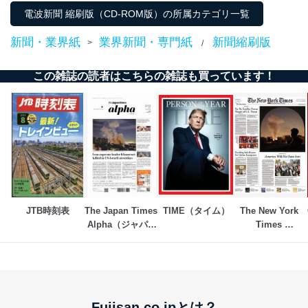
電波新聞 縮刷版（CD-ROM版）の所属カテゴリ一覧
新聞・業界紙
業界新聞・専門紙
新聞縮刷版
>
/
この雑誌の読者はこちらの雑誌も買っています！
JTB時刻表
The Japan Times 
TIME（タイム）
The New York 
Alpha（ジャパン
Times 
タイムズアルフ
International 
ァ）
Weekly（ニュー
ヨーク・タイム
ズ・インターナシ
ョナル・ウイーク
Fujisan.co.jpとは？
リー）