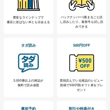
バックナンバー1冊まるごと試
豊富なラインナップで
し読み
したり、最新号も試し読
書店に並ばない本とも出会える
みできる
タダ読み
500円OFF
5,000冊以上の雑誌が
普段読んでいる雑誌のレビュー
無料で読み放題
投稿で
500円割ギフト券をプレ
ゼント
事前予約
割引や特典付き