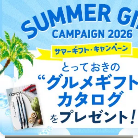
定期購読とは
ランキング
雑誌を毎号ご自宅へお届けします！初
雑誌の専門サイトが、独自の人気雑誌
めての方500円割引♪
ランキングを紹介！
もっと詳しく ▶︎
もっと詳しく ▶︎
キャンペーン情報
カテゴリ
定期購読限定！高割引率の雑誌をカテ
22カテゴリの中からあなたにぴったり
ゴリごとにご紹介
の雑誌を見つけましょう
もっと詳しく ▶︎
もっと詳しく ▶︎
最新号～バックナンバーまで7000冊以上の雑誌（電子書
籍）が無料で読み放題！
タダ読みサービスを楽しもう。