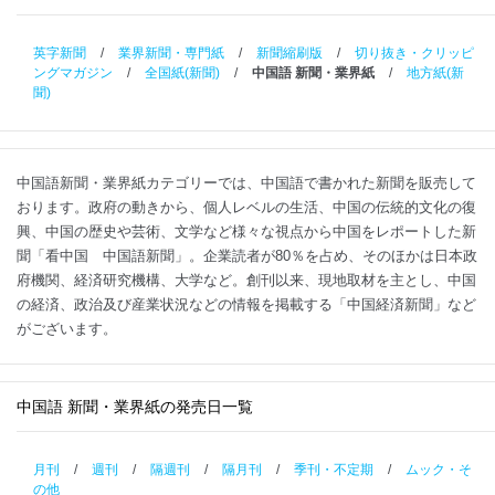
英字新聞
/
業界新聞・専門紙
/
新聞縮刷版
/
切り抜き・クリッピ
ングマガジン
/
全国紙(新聞)
/
中国語 新聞・業界紙
/
地方紙(新
聞)
中国語新聞・業界紙カテゴリーでは、中国語で書かれた新聞を販売して
おります。政府の動きから、個人レベルの生活、中国の伝統的文化の復
興、中国の歴史や芸術、文学など様々な視点から中国をレポートした新
聞「看中国 中国語新聞」。企業読者が80％を占め、そのほかは日本政
府機関、経済研究機構、大学など。創刊以来、現地取材を主とし、中国
の経済、政治及び産業状況などの情報を掲載する「中国経済新聞」など
がございます。
中国語 新聞・業界紙の発売日一覧
月刊
/
週刊
/
隔週刊
/
隔月刊
/
季刊・不定期
/
ムック・そ
の他