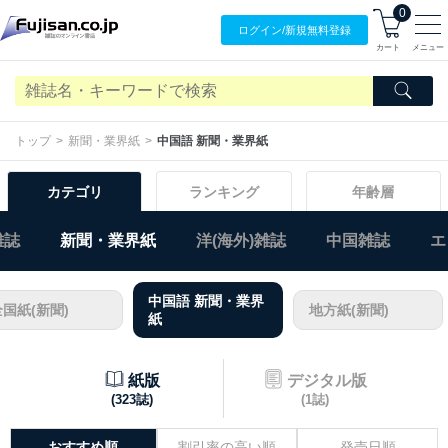
0
ログイン/
新規無料
登録
カート
メニュー
トップ
新聞・業界紙
中国語 新聞・業界紙
カテゴリ
ランキング
年齢層
雑誌
新聞・業界紙
洋(海外)雑誌
中国雑誌
エ
中国語 新聞・業界
全国紙(新聞)
地方紙(新聞)
紙
紙版
デジタル版
(323誌)
(1誌)
おすすめ順
割引率の高い順
発売日順