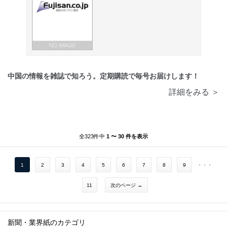
中国の情報を雑誌で知ろう。定期購読で毎号お届けします！
詳細をみる ＞
全323件中
1 〜 30 件を表示
1
2
3
4
5
6
7
8
9
・・・
11
次のページ →
新聞・業界紙のカテゴリ