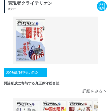
表現者クライテリオン
送料
無料
啓文社
2026/06/16発売の目次
與論形成に寄与する真正保守総合誌
詳細をみる ＞