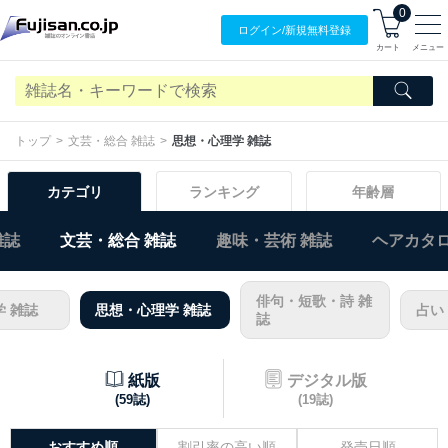
0
ログイン/
新規無料
登録
カート
メニュー
トップ
文芸・総合 雑誌
思想・心理学 雑誌
カテゴリ
ランキング
年齢層
雑誌
文芸・総合 雑誌
趣味・芸術 雑誌
ヘアカタロ
俳句・短歌・詩 雑
 雑誌
思想・心理学 雑誌
占い
誌
紙版
デジタル版
(59誌)
(19誌)
おすすめ順
割引率の高い順
発売日順