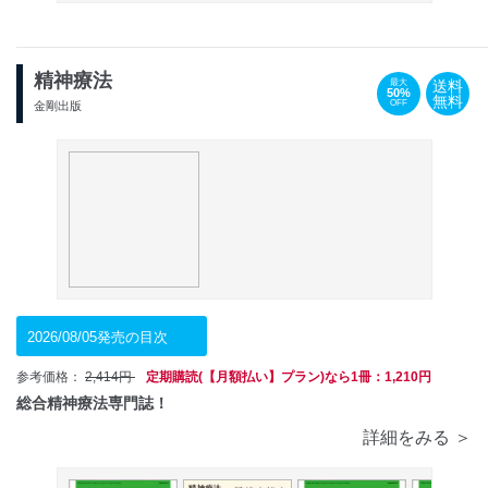
精神療法
送料
最大
50%
無料
OFF
金剛出版
2026/08/05発売の目次
参考価格：
2,414円
定期購読(【月額払い】プラン)なら1冊：1,210円
総合精神療法専門誌！
詳細をみる ＞