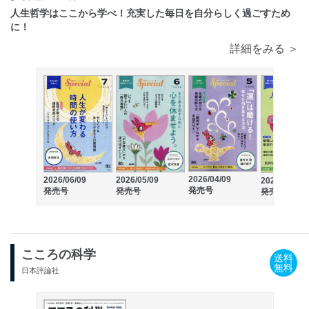
人生哲学はここから学べ！充実した毎日を自分らしく過ごすため
に！
詳細をみる ＞
2026/04/09
2026/06/09
2026/05/09
2026/03/09
発売号
発売号
発売号
発売号
こころの科学
送料
無料
日本評論社