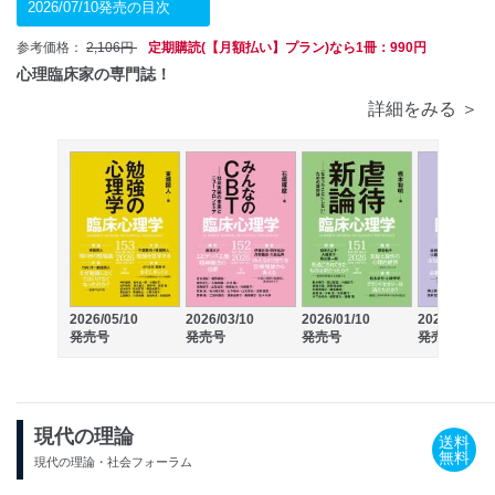
2026/07/10発売の目次
参考価格：
2,106円
定期購読(【月額払い】プラン)なら1冊：990円
心理臨床家の専門誌！
詳細をみる ＞
2026/05/10
2026/03/10
2026/01/10
2025/11/10
発売号
発売号
発売号
発売号
現代の理論
送料
無料
現代の理論・社会フォーラム