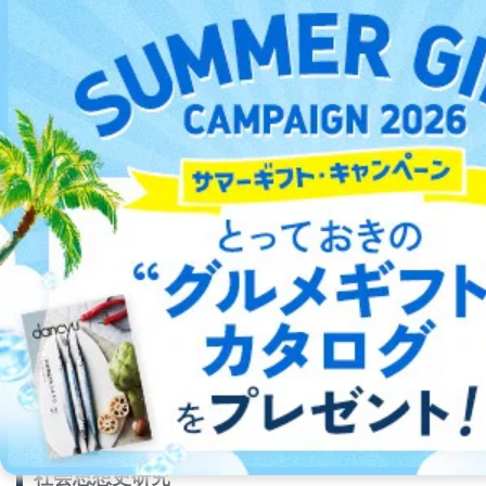
詩と人間を愛するすべての人々のための詩誌
詳細をみる ＞
2013/06/30
2013/03/28
2013/04/30
2013/05/30
発売号
発売号
発売号
発売号
社会思想史研究