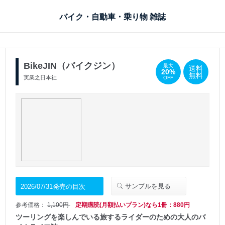
バイク・自動車・乗り物 雑誌
BikeJIN（バイクジン）
最大
送料
20%
無料
実業之日本社
OFF
サンプルを見る
2026/07/31発売の目次
参考価格：
1,100円
定期購読(月額払いプラン)なら1冊：880円
ツーリングを楽しんでいる旅するライダーのための大人のバ