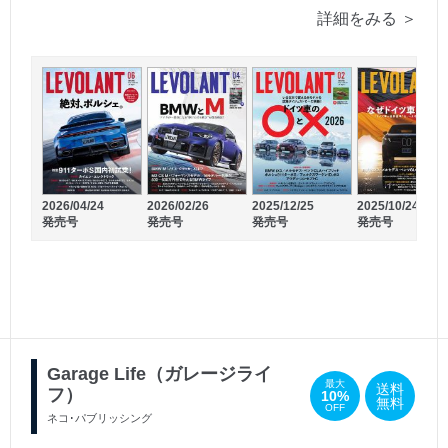
詳細をみる ＞
2026/04/24
2026/02/26
2025/12/25
2025/10/24
発売号
発売号
発売号
発売号
2025/03/06
2025/01/06
発売号
発売号
Garage Life（ガレージライ
最大
送料
フ）
10%
無料
OFF
ネコ･パブリッシング