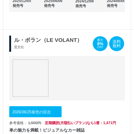
2025/12/05
2025/06/06
2024/06/06
2024/12/06
2026/02/28
2026/01/30
発売号
発売号
発売号
発売号
発売号
発売号
ル・ボラン（LE VOLANT）
最大
送料
8%
無料
芸文社
OFF
2026/06/25発売の目次
参考価格：
1,500円
定期購読(月額払いプラン)なら1冊：1,471円
車の魅力を満載！ビジュアルなカー雑誌