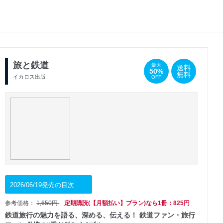
旅と鉄道
最大
送料
50%
無料
イカロス出版
OFF
2026/06/19発売の目次
参考価格：
1,650円
定期購読(【月額払い】プラン)なら1冊：825円
鉄道旅行の魅力を語る、深める、伝える！ 鉄道ファン・旅行