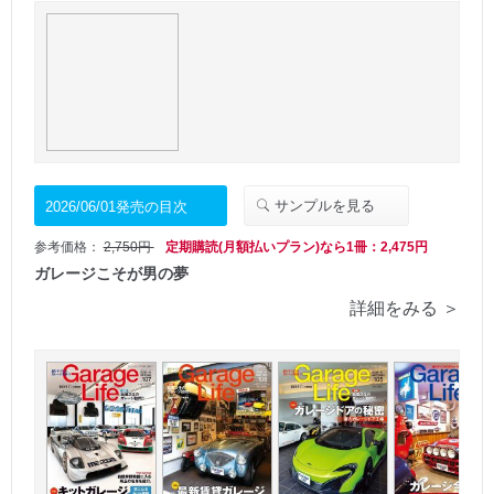
サンプルを見る
2026/06/01発売の目次
参考価格：
2,750円
定期購読(月額払いプラン)なら1冊：2,475円
ガレージこそが男の夢
詳細をみる ＞