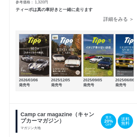
参考価格： 1,320円
ティーポは真の車好きと一緒に走ります
詳細をみる ＞
2026/03/06
2025/12/05
2025/09/05
2025/06/06
発売号
発売号
発売号
発売号
Camp car magazine（キャン
最大
送料
プカーマガジン）
20%
無料
OFF
マガジン大地