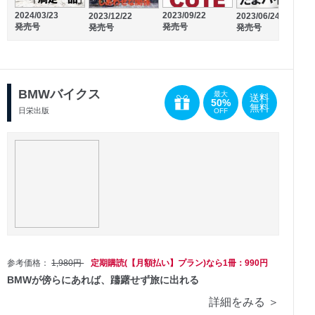
2024/02/06
2023/12/06
発売号
発売号
2024/03/23
2023/09/22
2023/12/22
2023/06/24
2
発売号
発売号
発売号
発売号
BMWバイクス
最大
送料
50%
無料
日栄出版
OFF
参考価格：
1,980円
定期購読(【月額払い】プラン)なら1冊：990円
BMWが傍らにあれば、躊躇せず旅に出れる
詳細をみる ＞