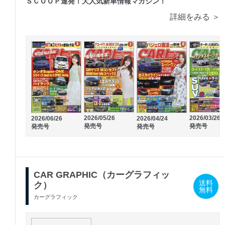
ＳＣＯＯＰ連発！大人気新車情報マガジン！
詳細をみる ＞
2026/05/26
2026/03/26
2026/06/26
2026/04/24
発売号
発売号
発売号
発売号
CAR GRAPHIC（カーグラフィッ
送料
ク）
無料
カーグラフィック