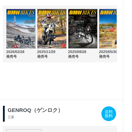
2026/02/28
2025/11/29
2025/08/28
2025/05/30
2
発売号
発売号
発売号
発売号
2025/08/26
2025/06/26
発売号
発売号
GENROQ（ゲンロク）
送料
無料
三栄