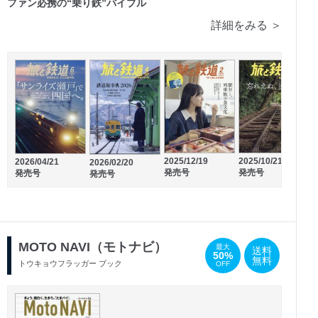
ファン必携の“乗り鉄”バイブル
詳細をみる ＞
2025/12/19
2025/10/21
2
2026/04/21
2026/02/20
2026/02/28
2026/01/30
発売号
発売号
発売号
発売号
発売号
発売号
MOTO NAVI（モトナビ）
最大
送料
50%
無料
トウキョウフラッガー ブック
OFF