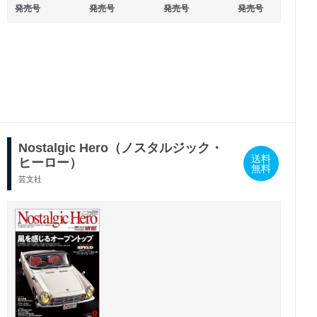
発売号
発売号
発売号
発売号
2025/03/01
2024/11/29
発売号
発売号
Nostalgic Hero（ノスタルジック・
送料
ヒーロー）
無料
芸文社