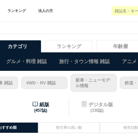
ランキング
法人の方
カテゴリ
ランキング
年齢層
グルメ・料理 雑誌
旅行・タウン情報 雑誌
アニメ
新車・ニューモデ
車 雑誌
4WD・RV 雑誌
鉄道・
ル情報
紙版
デジタル版
(457誌)
(330誌)
おすすめ順
割引率の高い順
発売日順