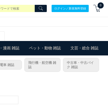
0
ログイン／新規無料登録
・漫画 雑誌
ペット・動物 雑誌
文芸・総合 雑誌
飛行機・航空機 雑
中古車・中古バイ
電車 雑誌
誌
ク 雑誌