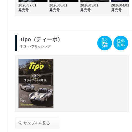
2026/07/01
2026/06/01
2026/05/01
2026/04/01
発売号
発売号
発売号
発売号
Tipo（ティーポ）
最大
送料
8%
無料
ネコ･パブリッシング
OFF
サンプルを見る