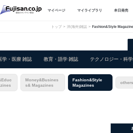
マイページ
マイライブラリ
本日発売
トップ
洋(海外)雑誌
Fashion&Style Magazin
医学・医療 雑誌
教育・語学 雑誌
テクノロジー・科学
&Educ
Money&Busines
Fashion&Style
other
zines
s& Magazines
Magazines