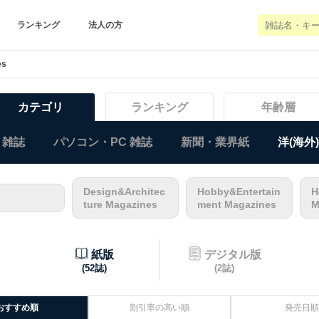
ランキング
法人の方
es
カテゴリ
ランキング
年齢層
 雑誌
パソコン・PC 雑誌
新聞・業界紙
洋(海外
Design&Architec
Hobby&Entertain
H
s
ture Magazines
ment Magazines
M
紙版
デジタル版
(52誌)
(2誌)
おすすめ順
割引率の高い順
発売日順