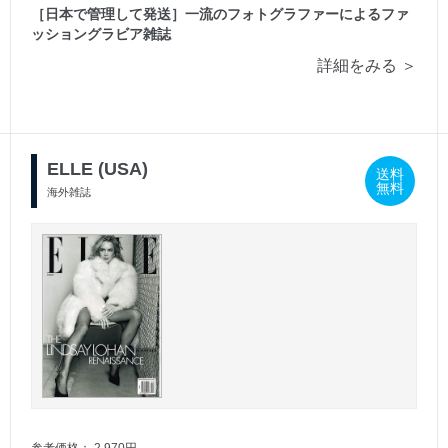
［日本で管理して発送］一流のフォトグラファーによるファ
ッショングラビア雑誌
詳細をみる ＞
ELLE (USA)
送料
無料
海外雑誌
参考価格： 2,970円