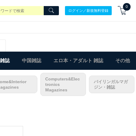
0
ログイン／新規無料登録
)雑誌
中国雑誌
エロ本・アダルト 雑誌
その他
Computers&Elec
ome&Interior
バイリンガルマガ
tronics
agazines
ジン・雑誌
Magazines