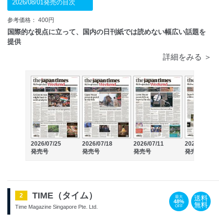
2026/08/01発売の目次
参考価格： 400円
国際的な視点に立って、国内の日刊紙では読めない幅広い話題を
提供
詳細をみる ＞
2026/07/25
2026/07/18
2026/07/11
2026/07/04
発売号
発売号
発売号
発売号
TIME（タイム）
2
送料
最大
48%
無料
OFF
Time Magazine Singapore Pte. Ltd.