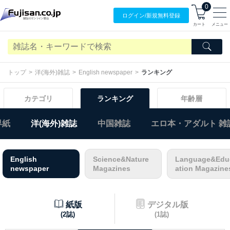
0
ログイン/
新規無料
登録
カート
メニュー
トップ
洋(海外)雑誌
English newspaper
ランキング
カテゴリ
ランキング
年齢層
界紙
洋(海外)雑誌
中国雑誌
エロ本・アダルト 雑
English
Science&Nature
Language&Edu
newspaper
Magazines
ation Magazine
紙版
デジタル版
(2誌)
(1誌)