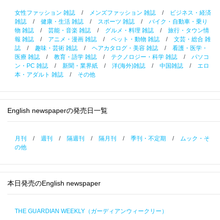
女性ファッション 雑誌
/
メンズファッション 雑誌
/
ビジネス・経済
雑誌
/
健康・生活 雑誌
/
スポーツ 雑誌
/
バイク・自動車・乗り
物 雑誌
/
芸能・音楽 雑誌
/
グルメ・料理 雑誌
/
旅行・タウン情
報 雑誌
/
アニメ・漫画 雑誌
/
ペット・動物 雑誌
/
文芸・総合 雑
誌
/
趣味・芸術 雑誌
/
ヘアカタログ・美容 雑誌
/
看護・医学・
医療 雑誌
/
教育・語学 雑誌
/
テクノロジー・科学 雑誌
/
パソコ
ン・PC 雑誌
/
新聞・業界紙
/
洋(海外)雑誌
/
中国雑誌
/
エロ
本・アダルト 雑誌
/
その他
English newspaperの発売日一覧
月刊
/
週刊
/
隔週刊
/
隔月刊
/
季刊・不定期
/
ムック・そ
の他
本日発売のEnglish newspaper
THE GUARDIAN WEEKLY（ガーディアンウィークリー）