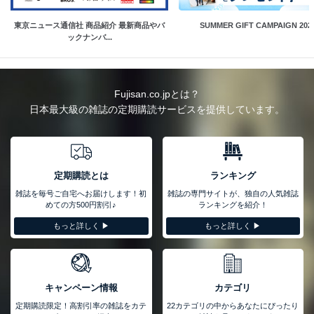
東京ニュース通信社 商品紹介 最新商品やバ
SUMMER GIFT CAMPAIGN 202
ックナンバ...
Fujisan.co.jpとは？
日本最大級の雑誌の定期購読サービスを提供しています。
定期購読とは
ランキング
雑誌を毎号ご自宅へお届けします！初
雑誌の専門サイトが、独自の人気雑誌
めての方500円割引♪
ランキングを紹介！
もっと詳しく ▶︎
もっと詳しく ▶︎
キャンペーン情報
カテゴリ
定期購読限定！高割引率の雑誌をカテ
22カテゴリの中からあなたにぴったり