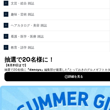
文芸・総合 雑誌
趣味・芸術 雑誌
ヘアカタログ・美容 雑誌
看護・医学・医療 雑誌
教育・語学 雑誌
テクノロジー・科学 雑誌
パソコン・PC 雑誌
新聞・業界紙
洋(海外)雑誌
中国雑誌