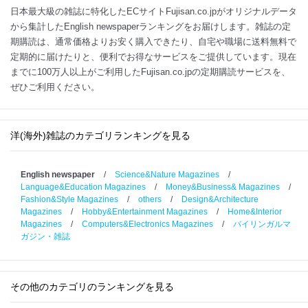
日本最大級の雑誌に特化したECサイトFujisan.co.jpがオリジナルデータ
から集計したEnglish newspaperランキングをお届けします。雑誌の定
期購読は、通常価格よりお安く購入できたり、自宅や職場に送料無料で
定期的に届けたりと、便利でお得なサービスをご提供しています。現在
までに100万人以上がご利用したFujisan.co.jpの定期購読サービスを、
ぜひご利用ください。
洋(海外)雑誌のカテゴリランキングを見る
English newspaper
/
Science&Nature Magazines
/
Language&Education Magazines
/
Money&Business& Magazines
/
Fashion&Style Magazines
/
others
/
Design&Architecture
Magazines
/
Hobby&Entertainment Magazines
/
Home&Interior
Magazines
/
Computers&Electronics Magazines
/
バイリンガルマ
ガジン・雑誌
その他のカテゴリのランキングを見る