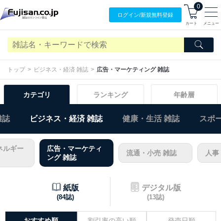
0
ログイン/
新規無料
登録
カート
メニュー
トップ
ビジネス・経済 雑誌
広告・マーケティング 雑誌
カテゴリ
ランキング
年齢層
雑誌
ビジネス・経済 雑誌
健康・生活 雑誌
スポー
ネルギー
広告・マーケティ
流通・小売 雑誌
人事
ング 雑誌
紙版
デジタル版
(84誌)
(13誌)
おすすめ順
割引率の高い順
発売日順