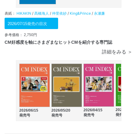
表紙：
HIKAKIN
/
髙橋海人
/
仲里依紗
/
King&Prince
/
永瀬廉
2026/07/15発売の目次
参考価格： 2,750円
CM好感度を軸にさまざまなヒットCMを紹介する専門誌
詳細をみる ＞
2026/03/15
2026/04/15
2026/06/15
2026/05/20
発売号
発売号
発売号
発売号