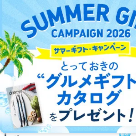
2026/07/24発売の目次
参考価格：
3,300円
定期購読(1年プラン)なら1冊：2,483円
No Design,No Business.──
詳細をみる ＞
2026/06/24
2026/05/24
2026/04/24
2026/03/24
発売号
発売号
発売号
発売号
宝石の四季
送料
無料
レッグ