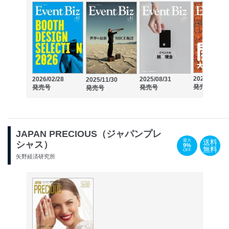
2025/05/31
2026/02/28
2025/08/31
2025/11/30
発売号
発売号
発売号
発売号
JAPAN PRECIOUS（ジャパンプレ
送料
最大
シャス）
9%
無料
OFF
矢野経済研究所