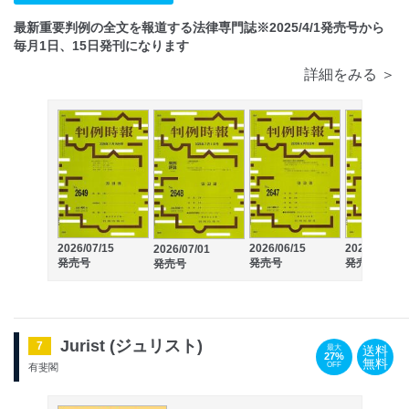
最新重要判例の全文を報道する法律専門誌※2025/4/1発売号から
毎月1日、15日発刊になります
詳細をみる ＞
2026/07/15
2026/06/15
2026/06/01
2026/07/01
発売号
発売号
発売号
発売号
Jurist (ジュリスト)
7
送料
最大
27%
無料
OFF
有斐閣