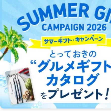
参考価格：
1,750円
定期購読(2年（デジタル版閲覧付）プラン)なら1冊：
1,354円
法律文献をPDFでいつでも閲覧可能！抜群の検索性と読みやすさ
を誇るデジタル版
詳細をみる ＞
2026/06/26
2026/05/28
2026/04/28
2026/03/27
発売号
発売号
発売号
発売号
全21件中
1 〜 21 件を表示