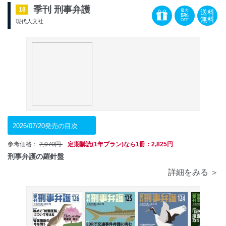
季刊 刑事弁護
18
送料
最大
5%
無料
OFF
現代人文社
2026/07/20発売の目次
参考価格：
2,970円
定期購読(1年プラン)なら1冊：2,825円
刑事弁護の羅針盤
詳細をみる ＞