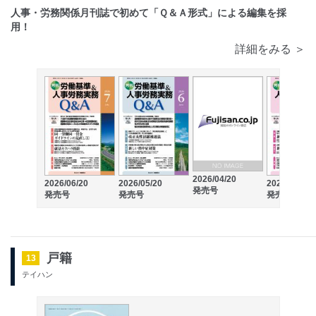
人事・労務関係月刊誌で初めて「Ｑ＆Ａ形式」による編集を採
用！
詳細をみる ＞
2026/04/20
2026/06/20
2026/05/20
2026/03/20
発売号
発売号
発売号
発売号
戸籍
13
テイハン