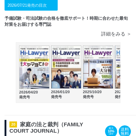
2026/07/21発売の目次
予備試験・司法試験の合格を徹底サポート！時期に合わせた最旬
対策をお届けする専門誌
詳細をみる ＞
2026/01/20
2025/10/20
2025/07/18
2026/04/20
発売号
発売号
発売号
発売号
家庭の法と裁判（FAMILY
20
送料
最大
COURT JOURNAL）
10%
無料
OFF