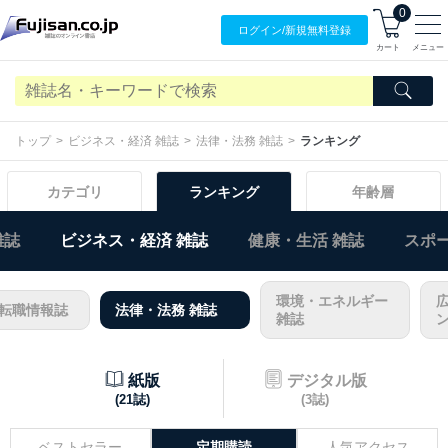
0
ログイン/
新規無料
登録
カート
メニュー
トップ
ビジネス・経済 雑誌
法律・法務 雑誌
ランキング
カテゴリ
ランキング
年齢層
雑誌
ビジネス・経済 雑誌
健康・生活 雑誌
スポー
環境・エネルギー
転職情報誌
法律・法務 雑誌
雑誌
ン
紙版
デジタル版
(21誌)
(3誌)
ベストセラー
定期購読
人気アクセス