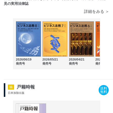
見の実用法律誌
詳細をみる ＞
2026/06/19
2026/05/21
2026/04/21
2026/03/21
発売号
発売号
発売号
発売号
戸籍時報
11
送料
無料
日本加除出版