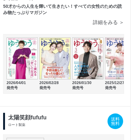
50才からの人生を輝いて生きたい！すべての女性のための読
み物たっぷりマガジン
詳細をみる ＞
2025/09/10
2025/07/10
発売号
発売号
2026/04/01
2026/02/28
2026/01/30
2025/12/27
2
発売号
発売号
発売号
発売号
太陽笑顔fufufu
送料
無料
ロート製薬