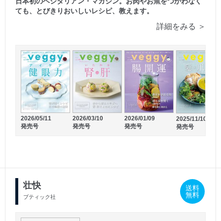
日本初のベジタリアン・マガジン。お肉やお魚をつかわなく
ても、とびきりおいしいレシピ、教えます。
詳細をみる ＞
2026/02/20
2026/01/21
発売号
発売号
2026/05/11
2026/03/10
2026/01/09
2025/11/10
発売号
発売号
発売号
発売号
壮快
送料
無料
ブティック社