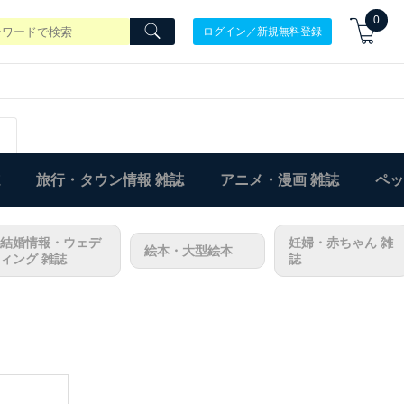
0
ログイン／新規無料登録
旅行・タウン情報 雑誌
アニメ・漫画 雑誌
ペッ
結婚情報・ウェデ
妊婦・赤ちゃん 雑
絵本・大型絵本
ィング 雑誌
誌