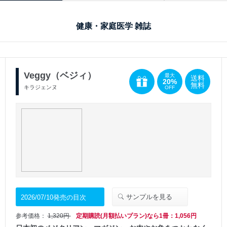
健康・家庭医学 雑誌
Veggy（ベジィ）
最大
送料
20%
無料
キラジェンヌ
OFF
サンプルを見る
2026/07/10発売の目次
参考価格：
1,320円
定期購読(月額払いプラン)なら1冊：1,056円