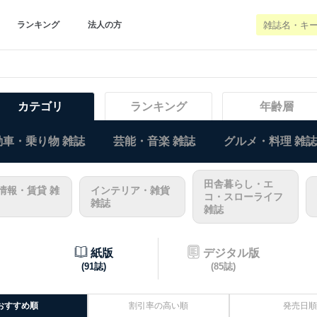
ランキング
法人の方
カテゴリ
ランキング
年齢層
車・乗り物 雑誌
芸能・音楽 雑誌
グルメ・料理 雑誌
田舎暮らし・エ
情報・賃貸 雑
インテリア・雑貨
コ・スローライフ
雑誌
雑誌
紙版
デジタル版
(91誌)
(85誌)
おすすめ順
割引率の高い順
発売日順