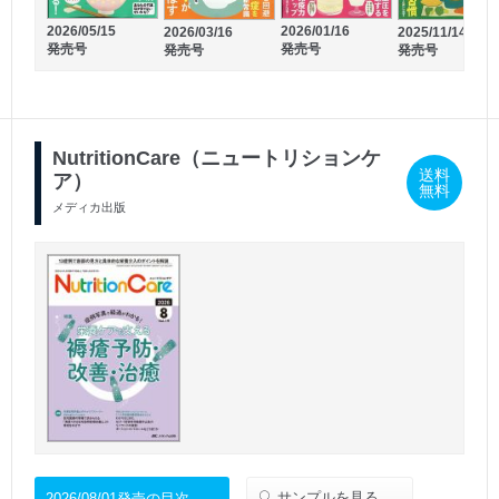
2026/05/15
2026/01/16
2025/06/16
2026/03/16
2025/11/14
2025/08/16
発売号
発売号
発売号
発売号
発売号
発売号
NutritionCare（ニュートリションケ
送料
ア）
無料
メディカ出版
サンプルを見る
2026/08/01発売の目次