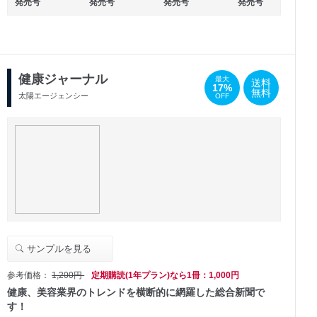
発売号
発売号
発売号
発売号
健康ジャーナル
最大
送料
17%
無料
太陽エージェンシー
OFF
サンプルを見る
参考価格：
1,200円
定期購読(1年プラン)なら1冊：1,000円
健康、美容業界のトレンドを横断的に網羅した総合新聞で
す！