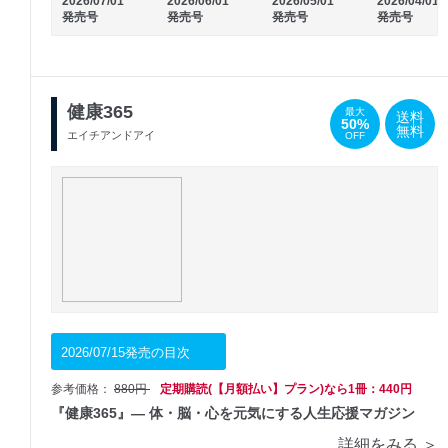
2026/07/01
2026/06/01
2026/05/01
2026/04/01
発売号
発売号
発売号
発売号
健康365
最大
送料
50%
無料
エイチアンドアイ
OFF
2026/07/15発売の目次
参考価格：
880円
定期購読(【月額払い】プラン)なら1冊：440円
『健康365』― 体・脳・心を元気にする人生応援マガジン
詳細をみる ＞