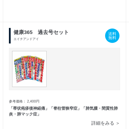
2026/03/01
2026/02/01
発売号
発売号
健康365 過去号セット
送料
無料
エイチアンドアイ
参考価格： 2,400円
「帯状疱疹後神経痛」「脊柱管狭窄症」「肺気腫・間質性肺
炎・肺マック症」
詳細をみる ＞