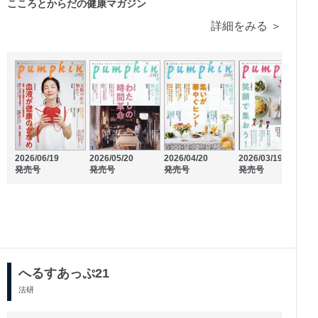
こころとからだの健康マガジン
詳細をみる ＞
2026/04/20
2026/03/19
2026/06/19
2026/05/20
2
発売号
発売号
発売号
発売号
2026/04/01
2026/03/01
発売号
発売号
へるすあっぷ21
法研