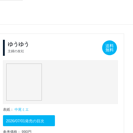
ゆうゆう
送料
無料
主婦の友社
表紙：
中尾ミエ
2026/07/01発売の目次
参考価格： 990円