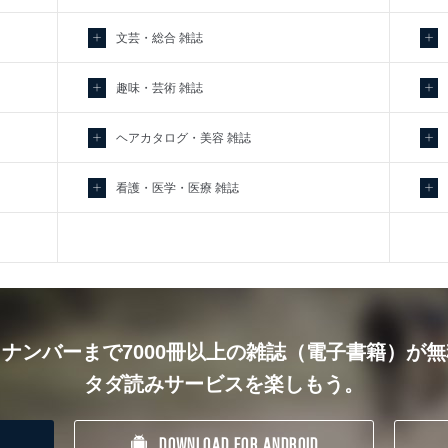
文芸・総合 雑誌
趣味・芸術 雑誌
ヘアカタログ・美容 雑誌
看護・医学・医療 雑誌
ナンバーまで7000冊以上の雑誌（電子書籍）が
タダ読みサービスを楽しもう。
DOWNLOAD FOR ANDROID