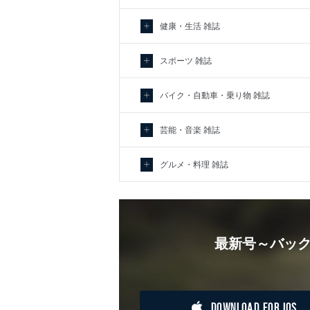
健康・生活 雑誌
スポーツ 雑誌
バイク・自動車・乗り物 雑誌
芸能・音楽 雑誌
グルメ・料理 雑誌
最新号～バック
DOWNLOAD FOR IOS