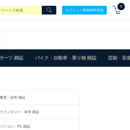
0
ログイン／新規無料登録
ポーツ 雑誌
バイク・自動車・乗り物 雑誌
芸能・音楽
教育・語学 雑誌
テクノロジー・科学 雑誌
パソコン・PC 雑誌