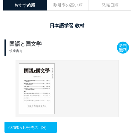
おすすめ順
割引率の高い順
発売日順
日本語学習 教材
国語と国文学
送料
無料
筑摩書房
2026/07/10発売の目次