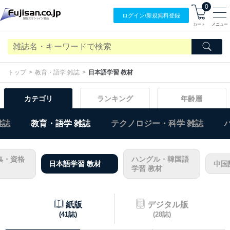
0
ログイン/
新規無料
登録
カート
メニュー
トップ
教育・語学 雑誌
日本語学習 教材
カテゴリ
ランキング
年齢層
雑誌
教育・語学 雑誌
テクノロジー・科学 雑誌
集・資格
ハングル・韓国語
日本語学習 教材
中国
学習 教材
紙版
デジタル版
(41誌)
(28誌)