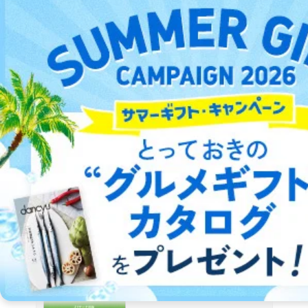
日本語能力試験Ｎ３レベルの読解分野の対策問題集！合格レベル
に必要な読解力が身につく！
詳細をみる ＞
日本語能力試験問題集N3文法スピードマスター
Jリサーチ出版