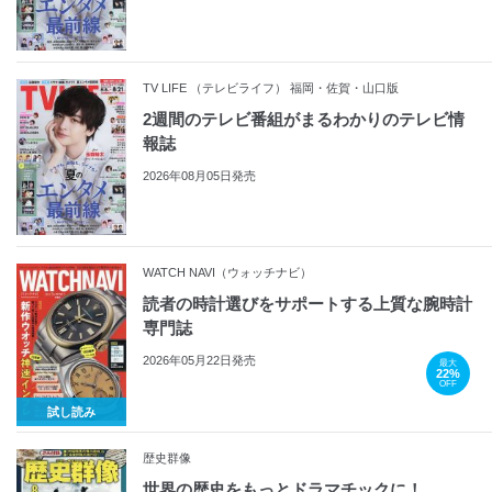
TV LIFE （テレビライフ） 福岡・佐賀・山口版
2週間のテレビ番組がまるわかりのテレビ情
報誌
2026年08月05日発売
WATCH NAVI（ウォッチナビ）
読者の時計選びをサポートする上質な腕時計
専門誌
2026年05月22日発売
最大
22%
OFF
試し読み
歴史群像
世界の歴史をもっとドラマチックに！