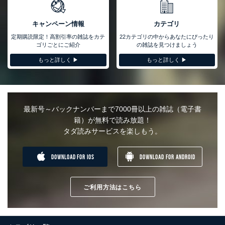
キャンペーン情報
カテゴリ
定期購読限定！高割引率の雑誌をカテ
22カテゴリの中からあなたにぴったり
ゴリごとにご紹介
の雑誌を見つけましょう
もっと詳しく ▶︎
もっと詳しく ▶︎
最新号～バックナンバーまで7000冊以上の雑誌（電子書
籍）が無料で読み放題！
タダ読みサービスを楽しもう。
DOWNLOAD FOR IOS
DOWNLOAD FOR ANDROID
ご利用方法はこちら