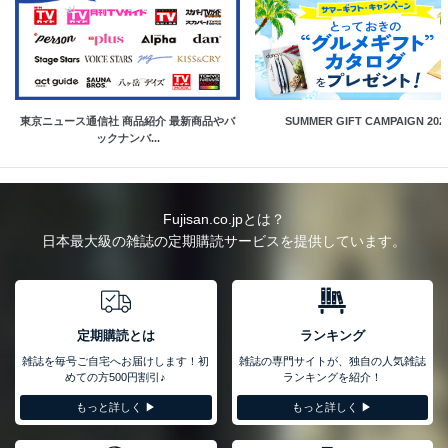
東京ニュース通信社 商品紹介 最新商品やバ
SUMMER GIFT CAMPAIGN 202
ックナンバ...
Fujisan.co.jpとは？
日本最大級の雑誌の定期購読サービスを提供しています。
定期購読とは
ランキング
雑誌を毎号ご自宅へお届けします！初
雑誌の専門サイトが、独自の人気雑誌
めての方500円割引♪
ランキングを紹介！
もっと詳しく ▶︎
もっと詳しく ▶︎