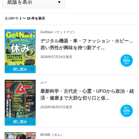
全18件中
1 〜 18 件を表示
GetNavi（ゲットナビ）
デジタル機器・車・ファッション・ホビー…
若い男性が興味を持つ新アイ...
2026年07月24日発売
最大
50%
OFF
試し読み
ムー
最新科学・古代史・心霊・UFOから政治・経
済・健康まで大胆な切り口と仮...
2026年08月07日発売
最大
23%
OFF
試し読み
BOMB（ボム）