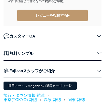
の評価は総じて甘めなので鵜呑みは禁物。
善し、常に最良の状態を維持します。
苦情及び相談受付け窓口
レビューを投稿する
貴殿の個人情報及び当社の個人情報保護マネジメントシ
ステムに関するご相談及び苦情については以下までご連
絡ください。
適切、かつ迅速に対応させていただきます。
カスタマーQA
株式会社富士山マガジンサービス 個人情報問い合わせ
係
TEL：0570-200-223
無料サンプル
FAX：03-5459-7073
e-mail：
cs@fujisan.co.jp
改訂：2025年2月20日
Fujisanスタッフがご紹介
制定：2005年4月1日
株式会社富士山マガジンサービス
代表取締役会長 西野 伸一郎
世田谷ライフmagazineの所属カテゴリ一覧
個人情報の取扱いについて
旅行・タウン情報 雑誌
>
１．個人情報保護管理者
東京(TOKYO) 雑誌
温泉 雑誌
関東 雑誌
/
/