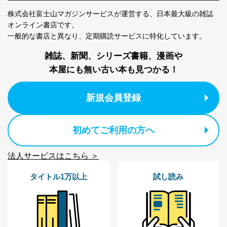
よびその分析のため
株式会社富士山マガジンサービスが運営する、
日本最大級の雑誌
お問い合わせ対応、トラブル対
SNS公式アカウン
オンライン書店です。
処、オペレーター教育など応対品
7
トに登録された方
一般的な書店と異なり、
定期購読サービスに特化しています。
質向上のため
の個人情報
その他当社のプライバシーポリシ
雑誌、新聞、シリーズ書籍、漫画や
ー等にて公表する利用目的達成の
ため
本屋にも無い古い本も見つかる！
※上記の利用目的のうちNo.1～5については保有個人デ
ータ（開示対象個人情報）の利用目的であり、下記4.の
新規会員登録
開示等のご請求に対応させていただきます。
なお、6、7については、パートナー（提携企業）様又は
各SNS運営会社様にご請求いただきますようお願い致し
ます。
初めてご利用の方へ
３．個人情報の第三者提供について
法人サービスはこちら ＞
当社は、取得した個人情報を適切に管理し､あらかじめ
本人の同意を得ることなく第三者に提供することはあり
タイトル1万以上
試し読み
ません。ただし、次の場合は除きます。
法令に基づく場合
人の生命､身体または財産の保護のために必要がある
場合であって、本人の同意を得ることが困難であると
き。