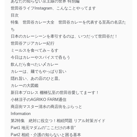
あなたの知らない京王線の世界 特別編
世田谷ライフInstagram、こんなことやってます
目次
特集 世田谷カレー大全 世田谷カレーを代表する至高の名店た
ち
日本のカレーシーンを牽引するのは、いつだって世田谷だ！
世田谷アジアカレー紀行
ミールスを食べてみ～るす
今日はカレーやスパイスで呑もう
飲んだら食べたい〆カレー
カレーは、麺でもやっぱり旨い
隠れ旨い、あの店のひと皿。
カレーの大図鑑
新日本プロレス 棚橋弘至の世田谷愛してまーす！
小林涼子のAGRIKO FARM通信
商店街マスター清水の商店街をぷらっと
Information
第2特集 絶対に役立つ！相続問題 リアル対策ガイド
Part1 地元マダムの“ここだけの本音”
Part2 相続・介護の知らないと困る基本