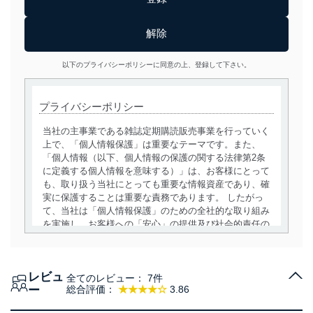
以下のプライバシーポリシーに同意の上、登録して下さい。
プライバシーポリシー
当社の主事業である雑誌定期購読販売事業を行っていく
上で、「個人情報保護」は重要なテーマです。また、
「個人情報（以下、個人情報の保護の関する法律第2条
に定義する個人情報を意味する）」は、お客様にとって
も、取り扱う当社にとっても重要な情報資産であり、確
実に保護することは重要な責務であります。 したがっ
て、当社は「個人情報保護」のための全社的な取り組み
を実施し、お客様への「安心」の提供及び社会的責任の
責務を果たすことを確実にいたします。
個人情報の取得・利用・提供について
レビュ
全てのレビュー：
7件
当社は、個人情報の取得・利用・提供に際して、その利
ー
総合評価：
★★★★☆
3.86
用目的を明確にし、本人の同意を得たうえで利用目的の