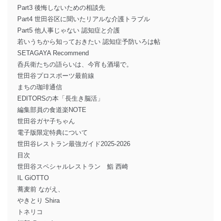
Part3 後悔しないための相談先
Part4 世田谷区に聞いたリアルな介護トラブル
Part5 他人事じゃない 認知症と介護
若いうちから知っておきたい 認知症予防いろは帖
SETAGAYA Recommend
呑兵衛たちの語らいは、今宵も酒場で。
世田谷プロスポーツ最前線
まちの珈琲通信
EDITORSの本「長生き脳活」
編集部員の食道楽NOTE
世田谷ガヤ子ちゃん
電子版限定特典について
世田谷レストラン最強ガイド2025-2026
目次
世田谷スペシャルレストラン 鮨 西崎
IL GiOTTO
蕎麦前 ながえ、
やきとり Shira
トネリコ