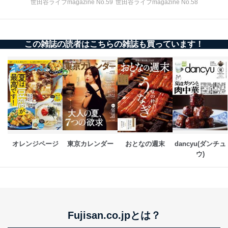
応じた新商品・サービスに関する
世田谷ライフmagazine No.59
世田谷ライフmagazine No.58
広告のため
当社にお問合わせ
お問い合わせ対応、トラブル対
2
いただいた方の個
処、オペレーター教育など応対品
人情報
質向上のため
この雑誌の読者はこちらの雑誌も買っています！
カスタマーQ＆Aサイトの投稿内容
の確認のため
ｅメール等によるカスタマーQ＆A
当社カスタマーQ＆
サイトのサービス内容のご案内の
3
Aサービス利用者
ため
ｅメール等による商品、サービ
ス、キャンペーン等の広告に関す
るご案内のため
採用応募者の方の
4
採用選考、ご連絡のため
個人情報
オレンジページ
東京カレンダー
おとなの週末
dancyu(ダンチュ
当社の従業者の個
人事、総務などの雇用管理等のた
5
ウ)
人情報
め
パートナー（提携
購入商品配送のため
企業）からの委託
提携企業及びお客様がご購入され
により当社の
た商品の発売元企業からのｅメー
6
定期購読サービス
ル等による商品、
等をご利用の方の
サービス、キャンペーン等の広告
Fujisan.co.jpとは？
個人情報
に関するご案内のため
当社のサービス利用状況の把握お