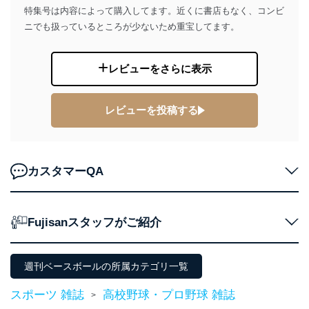
当社は以下の個人情報保護管理者を設置し、個人情報保
特集号は内容によって購入してます。近くに書店もなく、コンビ
護管理者の責任のもと、個人情報を取得・アクセス・利
ニでも扱っているところが少ないため重宝してます。
用・提供・管理いたします。
東京都渋谷区南平台町16-11
株式会社富士山マガジンサービス
レビューをさらに表示
代表取締役会長 西野 伸一郎
個人情報保護管理者: 経営管理グループディレクター 前
田 嘉也
レビューを投稿する
２．利用目的
当社が取り扱う開示対象個人情報の利用目的は次のとお
りです。
カスタマーQA
No
個人情報の種類
利用目的
購入商品の配送のため
商品代金回収のため
Fujisanスタッフがご紹介
ｅメール等による商品、サービ
ス、キャンペーン等の広告の案内
当社の定期購読サ
のため
1
ービス等をご利用
週刊ベースボールの所属カテゴリ一覧
個人が特定できない形で取得した
の方の個人情報
閲覧履歴や購買履歴等の情報を分
スポーツ 雑誌
高校野球・プロ野球 雑誌
析して、趣味・嗜好に
>
応じた新商品・サービスに関する