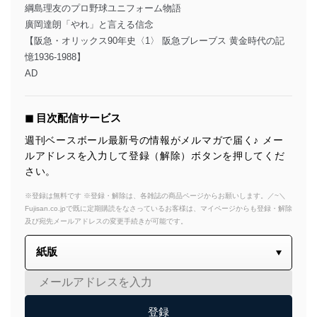
綱島理友のプロ野球ユニフォーム物語
廣岡達朗「やれ」と言える信念
【阪急・オリックス90年史〈1〉 阪急ブレーブス 黄金時代の記
憶1936-1988】
AD
◼︎ 目次配信サービス
週刊ベースボール最新号の情報がメルマガで届く♪ メー
ルアドレスを入力して登録（解除）ボタンを押してくだ
さい。
※登録は無料です ※登録・解除は、各雑誌の商品ページからお願いします。／~＼
Fujisan.co.jpで既に定期購読をなさっているお客様は、マイページからも登録・解除
及び宛先メールアドレスの変更手続きが可能です。