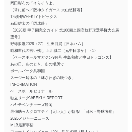
岡田彰布の「そらそうよ」
【常に前へ／阪神タイガース 大山悠輔著】
12球団WEEKLYトピックス
石田雄太の「閃球眼」
【2026夏 甲子園完全ガイド 第108回全国高校野球選手権大会展
望号】
野球浪漫2026〈27〉 生田目翼［日本ハム］
昭和世代の言い残し 上川誠二［元中日ほか］〈1〉
【ベースボールマガジン9月号 牛島和彦と中日ドラゴンズ】
あの日、あのとき、あの場所で
ボールパーク共和国
スージー鈴木の「球さわぎの腰つき」
INFORMATION
ベースボールゼミナール
独立リーグWEEKLY REPORT
ハヤテベンチャーズ静岡
最強助っ人クロマティ［元巨人］が斬る!!「日米・野球考察」
2026メジャーニュース
MLB最新事情
ファームインタビュー〈20〉 常谷拓輝［日本ハム］