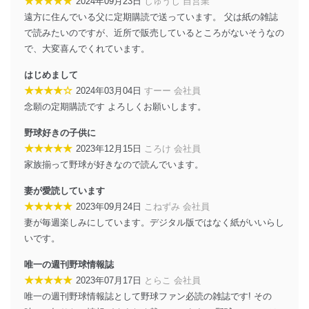
★★★★★
2024年09月23日
しゅうじ 自営業
の不要なアクセスを防止しています。
遠方に住んでいる父に定期購読で送っています。 父は紙の雑誌
アクセス者の識別と認証
で読みたいのですが、近所で販売しているところがないそうなの
機器に標準装備されているユーザー制御機能（ユ
で、大変喜んでくれています。
ーザーアカウント制御）により、個人情報データ
ベース等を取り扱う情報システムを使用する従業
はじめまして
者を識別・認証しています。
★★★★☆
2024年03月04日
すーー 会社員
念願の定期購読です よろしくお願いします。
外部からの不正アクセス等の防止
個人データを取り扱う機器等のオペレーティング
野球好きの子供に
システムを最新の状態に保持しています。
★★★★★
2023年12月15日
ころけ 会社員
個人データを取り扱う機器等にセキュリティ対策
ソフトウェア等を導入し、自動更新 機能等の活用
家族揃って野球が好きなので読んでいます。
により、これを最新状態としています。
妻が愛読しています
情報システムの使用に伴う漏洩等の防止
★★★★★
2023年09月24日
こねずみ 会社員
メール等により個人データの含まれるファイルを
妻が毎週楽しみにしています。デジタル版ではなく紙がいいらし
送信する場合に、当該ファイルへのパスワードを
いです。
設定しています。
唯一の週刊野球情報誌
個人情報保護マネジメントシステムの継続的改善
★★★★★
2023年07月17日
とらこ 会社員
当社は、内部監査及びマネジメントレビューの機会を通
唯一の週刊野球情報誌として野球ファン必読の雑誌です! その
じて、個人情報保護マネジメントシステムを継続的に改