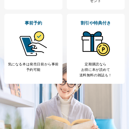
ゼント
に対応させていただいております。 当社顧客の皆様の
個人情報は「マイページ」にログインしていただくこと
で、訂正、追加、変更を行っていただくことが出来ま
す。マイページをご利用いただけない方、その他の方に
事前予約
割引や特典付き
つきましては、下記Aをご覧ください。 また、ご登録い
ただいた個人情報のうち、市町村などの名称および郵便
番号、金融機関の名称あるいはクレジットカードの有効
期限など、商品のお届けやご請求を行う上で支障がある
情報に変更があった場合には、当社が登録情報を変更さ
せていただく場合があります。
A.開示等の求めの申し出先、提出していただく書面等
開示等の求めは、電話又は電子メールにて下記までお申
気になる本は
発売日前から事前
定期購読なら
し付けください。開示等の求めに際して提出していただ
予約可能
お得に本が読めて
く書面等については、その際にご案内いたします。
送料無料の雑誌も！
■電話による場合
TEL:0570-200-223
株式会社富士山マガジンサービス 個人情報問い合わせ
係
受付時間：10:00～17:00（土、日、祝、年末年始休業）
■電子メールによる場合
e-mail：
cs@fujisan.co.jp