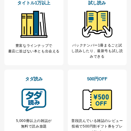
タイトル1万以上
試し読み
当社は、本人から、開示対象個人情報について利用目的
の通知を求められた場合には、遅滞なくこれに応じま
す。ただし、以下①～④のいずれかに該当する場合は、
利用目的の通知を行なうことはできません。そのとき
は、本人に遅滞無くその旨を通知するとともに、理由を
説明させていただきます。
①利用目的を本人に通知し、又は公表することによって
バックナンバー1冊まるごと試
豊富なラインナップで
本人又は第三者の生命、身体、財産その他の権利利益を
し読み
したり、最新号も試し読
書店に並ばない本とも出会える
害するおそれがある場合
みできる
②利用目的を本人に通知し、又は公表することによって
当該事業者の権利又は正当な利益を害するおそれがある
場合
③国の機関又は地方公共団体が法令の定める事務を遂行
タダ読み
500円OFF
することに対して協力する必要がある場合であって、利
用目的を本人に通知し、又は公表することによって当該
事務の遂行に支障を及ぼすおそれがあるとき
④開示対象個人情報の利用目的が明らかな場合
開示対象個人情報については、保有個人データの本人ま
たはその代理人からの利用目的の通知、開示、変更等
5,000冊以上の雑誌が
普段読んでいる雑誌のレビュー
（内容の訂正、追加または削除）、利用停止等（「利用
無料で読み放題
投稿で
500円割ギフト券をプレ
の停止または消去」「第三者への提供の停止」）の求め