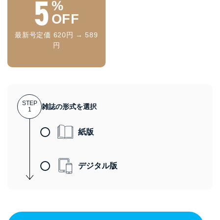
5
%
OFF
最新号定価 620円 → 589
円
STEP
雑誌の形式を選択
1
紙版
デジタル版