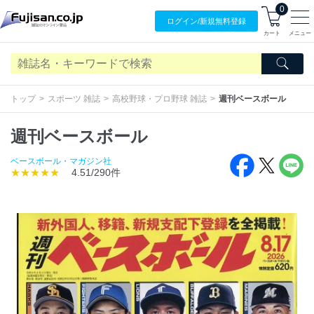
0
ログイン/
新規無料
登録
カート
メニュー
トップ
スポーツ 雑誌
高校野球・プロ野球 雑誌
週刊ベースボール
週刊ベースボール
ベースボール・マガジン社
★★★★★
4.51/290件