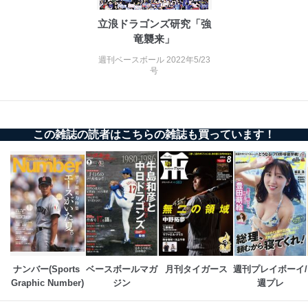
よびその分析のため
お問い合わせ対応、トラブル対
立浪ドラゴンズ研究「強
SNS公式アカウン
処、オペレーター教育など応対品
竜襲来」
7
トに登録された方
質向上のため
の個人情報
週刊ベースボール 2022年5/23
その他当社のプライバシーポリシ
号
ー等にて公表する利用目的達成の
ため
※上記の利用目的のうちNo.1～5については保有個人デ
ータ（開示対象個人情報）の利用目的であり、下記4.の
開示等のご請求に対応させていただきます。
この雑誌の読者はこちらの雑誌も買っています！
なお、6、7については、パートナー（提携企業）様又は
各SNS運営会社様にご請求いただきますようお願い致し
ます。
３．個人情報の第三者提供について
当社は、取得した個人情報を適切に管理し､あらかじめ
本人の同意を得ることなく第三者に提供することはあり
ません。ただし、次の場合は除きます。
法令に基づく場合
ナンバー(Sports 
ベースボールマガ
月刊タイガース
週刊プレイボーイ/
人の生命､身体または財産の保護のために必要がある
Graphic Number)
ジン
週プレ
場合であって、本人の同意を得ることが困難であると
き。