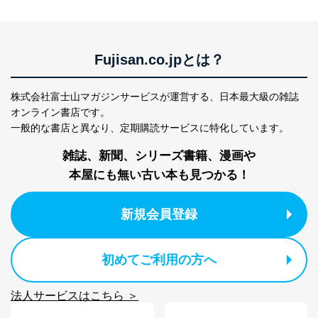
公衆衛生の向上または児童の健全な育成の推進のため
に特に必要がある場合であって、本人の同意を得るこ
とが困難である場合。
国の機関もしくは地方公共団体またはその委託を受け
Fujisan.co.jpとは？
た者が法令の定める事務を遂行することに対して協力
する必要がある場合であって、本人の同意を得ること
により当該事務の遂行に支障を及ぼすおそれがあると
株式会社富士山マガジンサービスが運営する、
日本最大級の雑誌
き。
オンライン書店です。
上記２．の利用目的を実施するために守秘義務を結ん
一般的な書店と異なり、
定期購読サービスに特化しています。
だ企業に、業務の一部として個人情報の取扱いを委
託・提供する場合、その業務に必要な範囲で委託・提
雑誌、新聞、シリーズ書籍、漫画や
供先企業に個人情報を開示することがあります。
委託・提供先企業は具体的には以下のような企業です
本屋にも無い古い本も見つかる！
が、これらに限りません。
委託先：カスタマーサポート支援会社 、クレジッ
トカード決済などの決済代行・料金回収会社、広
新規会員登録
告配信サービス会社
提供先：出版社、出版物発売元、卸売会社、販売
店など商品の供給者、梱包会社、配送会社、新聞
初めてご利用の方へ
販売店などの梱包・配送・配達会社
４．開示対象個人情報の「開示」「訂正」等の請求につ
法人サービスはこちら ＞
いて