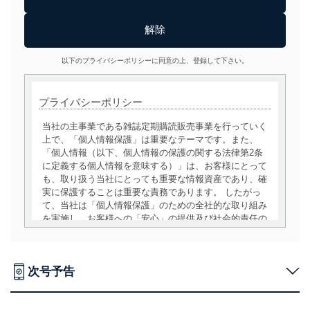
以下のプライバシーポリシーに同意の上、登録して下さい。
プライバシーポリシー
当社の主事業である雑誌定期購読販売事業を行っていく
上で、「個人情報保護」は重要なテーマです。また、
「個人情報（以下、個人情報の保護の関する法律第2条
に定義する個人情報を意味する）」は、お客様にとって
も、取り扱う当社にとっても重要な情報資産であり、確
実に保護することは重要な責務であります。 したがっ
て、当社は「個人情報保護」のための全社的な取り組み
を実施し、お客様への「安心」の提供及び社会的責任の
責務を果たすことを確実にいたします。
個人情報の取得・利用・提供について
次号予告
当社は、個人情報の取得・利用・提供に際して、その利
用目的を明確にし、本人の同意を得たうえで利用目的の
達成に必要な範囲内で適法かつ公正な手段によって取