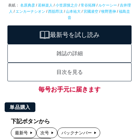
表紙：
名原典彦
/
若林楽人
/
小笠原慎之介
/
常谷拓輝
/
ルケーシー
/
吉井理
人
/
エンカーナシオン
/
西舘昂汰
/
山本祐大
/
宮國凌空
/
牧野憲伸
/
福島圭
音
最新号を試し読み
雑誌の詳細
目次を見る
毎号お手元に届きます
単品購入
下記ボタンから
最新号
次号
バックナンバー