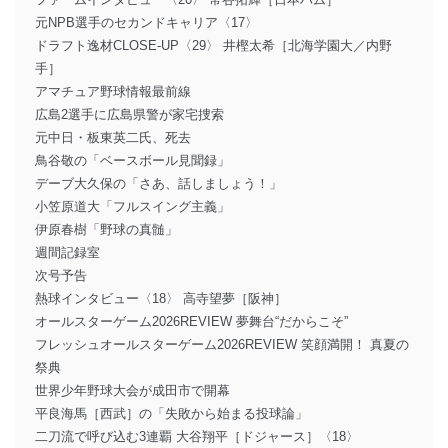
元NPB選手のセカンドキャリア〈17〉
ドラフト逸材CLOSE-UP〈29〉 井樫太希［北海学園大／内野
手］
アマチュア野球情報最前線
広島2選手に広島県警が家宅捜索
元中日・板東英二氏、死去
鳥谷敬の「ベースボール見聞録」
デーブ大久保の「さあ、話しましょう！」
小笠原道大「フルスイング主義」
伊原春樹「野球の真髄」
週間記録室
次号予告
熱球インタビュー〈18〉 高寺望夢［阪神］
オールスターゲーム2026REVIEW 夢舞台“だからこそ”
フレッシュオールスターゲーム2026REVIEW 笑顔満開！ 真夏の
祭典
世界少年野球大会が成田市で開幕
平良海馬［西武］の「失敗から始まる投球論」
二刀流で呼び込む3連覇 大谷翔平［ドジャース］〈18〉