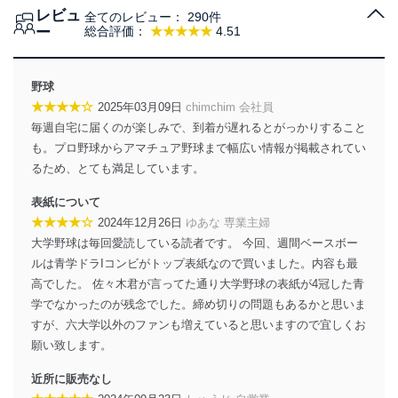
レビュ
得・利用・提供を行います。また、当社が保有している
全てのレビュー：
290件
ー
総合評価：
★★★★★
4.51
個人情報は、同意を得ずに目的外利用、第三者への提
供・開示は行いません。当社においてはこれらの取り組
みを確実にするため、従業者等の教育を徹底してまいり
ます。また、目的外利用を行わないために、適切な管理
野球
措置を講じます。
★★★★☆
2025年03月09日
chimchim 会社員
毎週自宅に届くのが楽しみで、到着が遅れるとがっかりすること
法令遵守
も。プロ野球からアマチュア野球まで幅広い情報が掲載されてい
当社は、個人情報に関連する法令、国が定める指針及び
るため、とても満足しています。
その他の規範を遵守します。また、当社の管理の仕組み
に、これらの法令及びその他の規範を常に適合させま
表紙について
す。
★★★★☆
2024年12月26日
ゆあな 専業主婦
大学野球は毎回愛読している読者です。 今回、週間ベースボー
個人情報の安全管理措置
ルは青学ドラIコンビがトップ表紙なので買いました。内容も最
当社は、個人情報の正確性及び安全性を確保するため
高でした。 佐々木君が言ってた通り大学野球の表紙が4冠した青
に、下記セキュリティ対策をはじめとする安全対策を実
学でなかったのが残念でした。締め切りの問題もあるかと思いま
施し、個人情報の漏えい、滅失またはき損の防止及び是
すが、六大学以外のファンも増えていると思いますので宜しくお
正に努めます。
願い致します。
アクセス制御
個人データを取り扱うことのできる機器及び当該
近所に販売なし
機器を取り扱う従業者を明確化し、 個人データへ