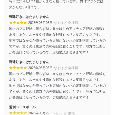
時々に知りたい情報がくまなく載っています。 野球ファンには
善し、常に最良の状態を維持します。
欠かせない1冊です。
苦情及び相談受付け窓口
野球好きにはたまりません
貴殿の個人情報及び当社の個人情報保護マネジメントシ
★★★★★
2023年06月05日
なまはげ 会社員
ステムに関するご相談及び苦情については以下までご連
国内のプロ野球に限らずＭＬＢをはじめアマチュア野球の情報も
絡ください。
あり、また、ルールや技術的な解説もあり大変満足な本です。
適切、かつ迅速に対応させていただきます。
地方ではなかなか売っている店舗がないため定期購読しているの
株式会社富士山マガジンサービス 個人情報問い合わせ
ですが、驚くのは東京での発売日に届くことです。地方では翌日
係
が発売日になっているので、定期購読さまさまです！
TEL：0570-200-223
FAX：03-5459-7073
野球好きにはたまりません
e-mail：
cs@fujisan.co.jp
★★★★★
2023年06月05日
なまはげ 会社員
改訂：2025年2月20日
国内のプロ野球に限らずＭＬＢをはじめアマチュア野球の情報も
制定：2005年4月1日
あり、また、ルールや技術的な解説もあり大変満足な本です。
株式会社富士山マガジンサービス
地方ではなかなか売っている店舗がないため定期購読しているの
代表取締役会長 西野 伸一郎
ですが、驚くのは東京での発売日に届くことです。地方では翌日
個人情報の取扱いについて
が発売日になっているので、定期購読さまさまです！
１．個人情報保護管理者
週刊ベースボール
★★★★☆
2023年05月29日
パンチョ 無職