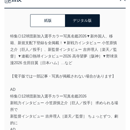
紙版
デジタル版
特集◎12球団新加入選手カラー写真名鑑2026▼新外国人、移
籍、新規支配下登録を全掲載！▼新戦力インタビュー 小笠原慎
之介［巨人／投手］、新監督インタビュー 吉井理人［楽天／監
督］▼連載◎熱球インタビュー2026 高寺望夢［阪神］▼野球浪
漫2026 生田目翼［日本ハム］…など
【電子版では一部記事・写真が掲載されない場合があります】
AD
特集◎12球団新加入選手カラー写真名鑑2026
新戦力インタビュー 小笠原慎之介［巨人／投手］ 求められる場
所で
新監督インタビュー 吉井理人［楽天／監督］ ちょっとずつ、劇
的に
AD