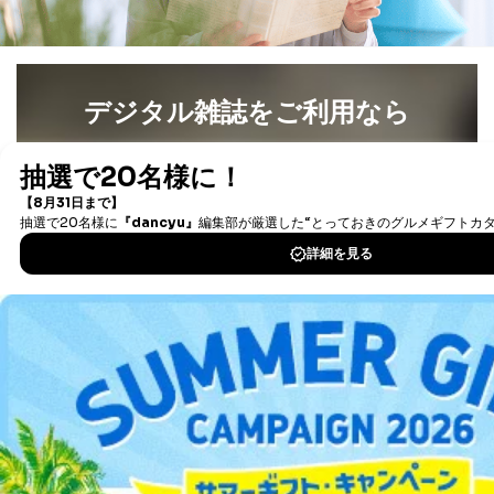
B.開示等の対応に際して、以下記載の項目のうち2項目
以上での本人確認を実施させていただきます。
商品を購入された個人のお客様：氏名、住所、電話番
号、顧客番号、メールアドレス
デジタル雑誌をご利用なら
商品を購入された法人のお客様：氏名、会社名、部署
名、会社住所、電話番号、顧客番号、メールアドレス
最新号〜バックナンバーまで7000冊以上の雑誌
（電子
採用に応募された方：氏名、住所、所属学校（会社）
名
書籍）が無料で読み放題！
お取引先様：会社名、部署名、氏名、住所
タダ読みサービス
を楽しもう！
株主様：氏名、住所、（会社名）
C.代理人様による開示等のご請求
DOWNLOAD FOR IOS
開示等のご請求をすることについて代理人に委任する場
合は、前項の書類に加えて、下記書類をご同封くださ
DOWNLOAD FOR ANDROID
い。
委任状
ご本人様が委任状に捺印し、捺印した印鑑の印鑑登
ご利用方法はこちら
録証明書を添付してください。
代理人様が親権者などの法定代理人の場合は、委任
状に代えて、ご本人様との関係がわかる戸籍謄本も
しくは抄本、または住民票をご提出いただくことも
可能です。
総合案内