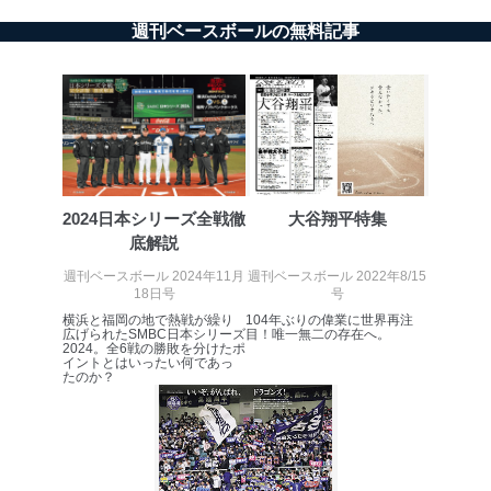
広告のため
週刊ベースボールの無料記事
当社にお問合わせ
お問い合わせ対応、トラブル対
2
いただいた方の個
処、オペレーター教育など応対品
人情報
質向上のため
カスタマーQ＆Aサイトの投稿内容
の確認のため
ｅメール等によるカスタマーQ＆A
当社カスタマーQ＆
サイトのサービス内容のご案内の
3
Aサービス利用者
ため
ｅメール等による商品、サービ
2024日本シリーズ全戦徹
大谷翔平特集
ス、キャンペーン等の広告に関す
底解説
るご案内のため
採用応募者の方の
週刊ベースボール 2024年11月
週刊ベースボール 2022年8/15
4
採用選考、ご連絡のため
個人情報
18日号
号
当社の従業者の個
人事、総務などの雇用管理等のた
横浜と福岡の地で熱戦が繰り
104年ぶりの偉業に世界再注
5
広げられたSMBC日本シリーズ
目！唯一無二の存在へ。
人情報
め
2024。全6戦の勝敗を分けたポ
パートナー（提携
購入商品配送のため
イントとはいったい何であっ
たのか？
企業）からの委託
提携企業及びお客様がご購入され
により当社の
た商品の発売元企業からのｅメー
6
定期購読サービス
ル等による商品、
等をご利用の方の
サービス、キャンペーン等の広告
個人情報
に関するご案内のため
当社のサービス利用状況の把握お