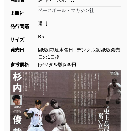
商品名
週刊ベースボール
ベースボール・マガジン社
出版社
週刊
発行間隔
B5
サイズ
発売日
[紙版]毎週水曜日 [デジタル版]紙版発売
日の1日後
参考価格
[デジタル版]580円