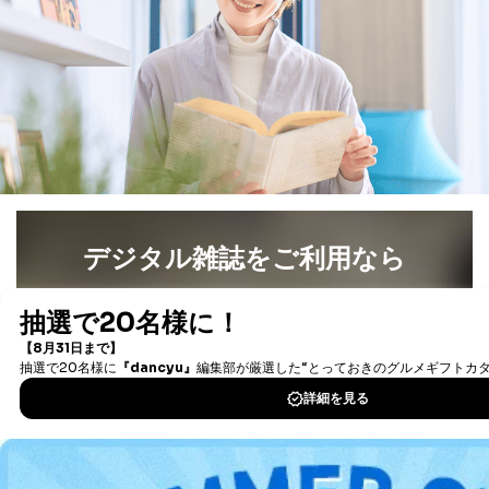
提供先：出版社、出版物発売元、卸売会社、販売
店など商品の供給者、梱包会社、配送会社、新聞
販売店などの梱包・配送・配達会社
４．開示対象個人情報の「開示」「訂正」等の請求につ
いて
当社は、本人から、開示対象個人情報について利用目的
の通知を求められた場合には、遅滞なくこれに応じま
す。ただし、以下①～④のいずれかに該当する場合は、
利用目的の通知を行なうことはできません。そのとき
は、本人に遅滞無くその旨を通知するとともに、理由を
説明させていただきます。
デジタル雑誌をご利用なら
①利用目的を本人に通知し、又は公表することによって
最新号〜バックナンバーまで7000冊以上の雑誌
（電子
本人又は第三者の生命、身体、財産その他の権利利益を
害するおそれがある場合
書籍）が無料で読み放題！
②利用目的を本人に通知し、又は公表することによって
タダ読みサービス
を楽しもう！
当該事業者の権利又は正当な利益を害するおそれがある
場合
③国の機関又は地方公共団体が法令の定める事務を遂行
DOWNLOAD FOR IOS
することに対して協力する必要がある場合であって、利
用目的を本人に通知し、又は公表することによって当該
DOWNLOAD FOR ANDROID
事務の遂行に支障を及ぼすおそれがあるとき
④開示対象個人情報の利用目的が明らかな場合