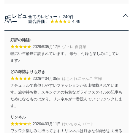
個人情報の取得・利用・提供について
レビュ
全てのレビュー：
240件
当社は、個人情報の取得・利用・提供に際して、その利
ー
総合評価：
★★★★☆
4.48
用目的を明確にし、本人の同意を得たうえで利用目的の
達成に必要な範囲内で適法かつ公正な手段によって取
得・利用・提供を行います。また、当社が保有している
好評の雑誌♪
個人情報は、同意を得ずに目的外利用、第三者への提
★★★★★
2026年05月17日
ヴィレ 自営業
供・開示は行いません。当社においてはこれらの取り組
幅広い年齢層に読まれています。 毎号、付録も楽しみにしてい
みを確実にするため、従業者等の教育を徹底してまいり
ます。また、目的外利用を行わないために、適切な管理
ます♪
措置を講じます。
どの雑誌よりも好き
法令遵守
★★★★★
2026年04月05日
はちわれにゃんこ 主婦
ナチュラルで真似しやすいファッションが沢山掲載されていま
当社は、個人情報に関連する法令、国が定める指針及び
す。旅や持ち物、スキンケアの特集などライフスタイルの記事も
その他の規範を遵守します。また、当社の管理の仕組み
に、これらの法令及びその他の規範を常に適合させま
ためになるものばかり。リンネルが一番読んでいてワクワクしま
す。
す。
個人情報の安全管理措置
リンネル
★★★★☆
2026年03月11日
けいちゃん パート
当社は、個人情報の正確性及び安全性を確保するため
ワクワク楽しみに待ってます！リンネルは好きな付録がよく出る
に、下記セキュリティ対策をはじめとする安全対策を実