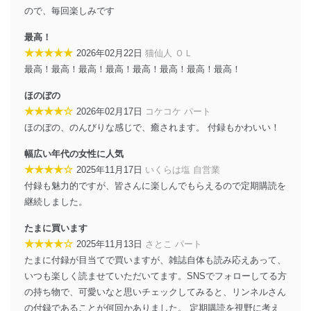
施し、個人情報の漏えい、滅失またはき損の防止及び是
ので、毎回楽しみです
正に努めます。
最高！
アクセス制御
★★★★★
2026年02月22日
猫仙人 ＯＬ
個人データを取り扱うことのできる機器及び当該
最高！最高！最高！最高！最高！最高！最高！最高！
機器を取り扱う従業者を明確化し、 個人データへ
の不要なアクセスを防止しています。
ほのぼの
アクセス者の識別と認証
★★★★☆
2026年02月17日
コケコケ パート
機器に標準装備されているユーザー制御機能（ユ
ほのぼの、のんびりな感じで、癒されます。 付録もかわいい！
ーザーアカウント制御）により、個人情報データ
ベース等を取り扱う情報システムを使用する従業
幅広い年代の女性に人気
者を識別・認証しています。
★★★★☆
2025年11月17日
いくらは塩 自営業
付録も魅力的ですが、皆さんに楽しんでもらえるので定期購読を
外部からの不正アクセス等の防止
個人データを取り扱う機器等のオペレーティング
継続しました。
システムを最新の状態に保持しています。
個人データを取り扱う機器等にセキュリティ対策
たまに買います
ソフトウェア等を導入し、自動更新 機能等の活用
★★★★☆
2025年11月13日
さとこ パート
により、これを最新状態としています。
たまに付録が目当てで買いますが、雑誌自体も読み応えあって、
いつも楽しく読ませていただいてます。SNSでフォローしてる方
情報システムの使用に伴う漏洩等の防止
の持ち物で、可愛いなと思いチェックしてみると、リンネルさん
メール等により個人データの含まれるファイルを
送信する場合に、当該ファイルへのパスワードを
の付録であることが何回かありました。 定期購読を視野に考え