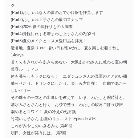
ク
(Part1)おしゃれな人の夏のおでかけ服を拝見します
(Part2)おしゃれ上手さんの最旬スナップ
(Part3)2026 夏の流行りもの大調査
(Part4)身軽に旅する着まわし上手さんの2泊3日
(Part5)夏のメイクとコスメ愛用品を拝見！
避暑地、夏祭り etc. 暑い日も軽やかに 夏を楽しむ着まわし
14days
暑くてもきれいをあきらめない 大沢あかねさんに教わる夏の朝
美容ルーティン
体も暮らしもラクになる！ エダジュンさんの真夏のととのい麺
凍らせたり、ドリンクにしたり、楽しみ方自在！ 自由であたら
しいゼリー
その珠玉の一本との出逢いを教えて いま、わたしと腕時計と。
清水みさとさんと行く お茶で整う、わたしの駿河ごほうび旅
溜めるとコワイ！ 夏の冷えの処方箋
竹花いち子さん お皿のリクエスト Episode #16
これがみやこのいきるみち 第40回
明日、女性が笑うには。 第3回