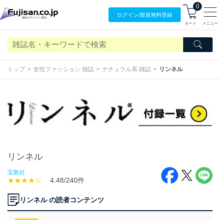
0
ログイン/
新規無料
登録
カート
メニュー
トップ
女性ファッション 雑誌
ナチュラル系 雑誌
リンネル
リンネル
宝島社
★★★★☆
4.48/240件
リンネル の読者コンテンツ