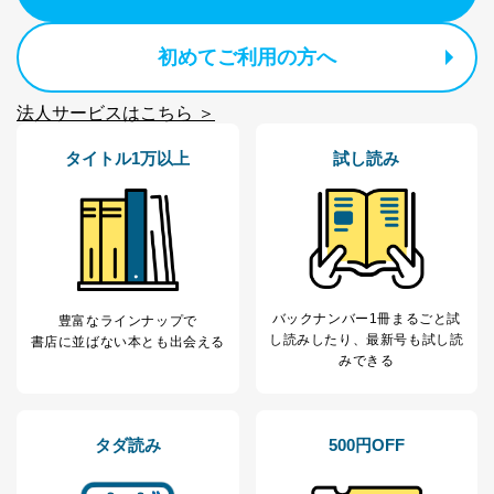
企業）からの委託
提携企業及びお客様がご購入され
により当社の
た商品の発売元企業からのｅメー
6
定期購読サービス
ル等による商品、
初めてご利用の方へ
等をご利用の方の
サービス、キャンペーン等の広告
個人情報
に関するご案内のため
法人サービスはこちら ＞
当社のサービス利用状況の把握お
よびその分析のため
タイトル1万以上
試し読み
お問い合わせ対応、トラブル対
SNS公式アカウン
処、オペレーター教育など応対品
7
トに登録された方
質向上のため
の個人情報
その他当社のプライバシーポリシ
ー等にて公表する利用目的達成の
ため
※上記の利用目的のうちNo.1～5については保有個人デ
ータ（開示対象個人情報）の利用目的であり、下記4.の
バックナンバー1冊まるごと試
豊富なラインナップで
開示等のご請求に対応させていただきます。
し読み
したり、最新号も試し読
書店に並ばない本とも出会える
なお、6、7については、パートナー（提携企業）様又は
みできる
各SNS運営会社様にご請求いただきますようお願い致し
ます。
３．個人情報の第三者提供について
タダ読み
500円OFF
当社は、取得した個人情報を適切に管理し､あらかじめ