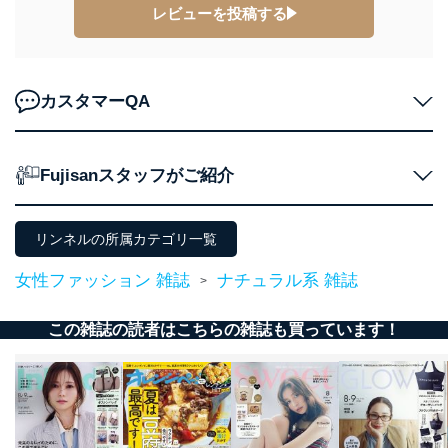
代表取締役会長 西野 伸一郎
レビューを投稿する
個人情報の取扱いについて
１．個人情報保護管理者
カスタマーQA
当社は以下の個人情報保護管理者を設置し、個人情報保
護管理者の責任のもと、個人情報を取得・アクセス・利
用・提供・管理いたします。
Fujisanスタッフがご紹介
東京都渋谷区南平台町16-11
株式会社富士山マガジンサービス
代表取締役会長 西野 伸一郎
リンネルの所属カテゴリ一覧
個人情報保護管理者: 経営管理グループディレクター 前
田 嘉也
女性ファッション 雑誌
ナチュラル系 雑誌
>
２．利用目的
この雑誌の読者はこちらの雑誌も買っています！
当社が取り扱う開示対象個人情報の利用目的は次のとお
りです。
No
個人情報の種類
利用目的
購入商品の配送のため
商品代金回収のため
ｅメール等による商品、サービ