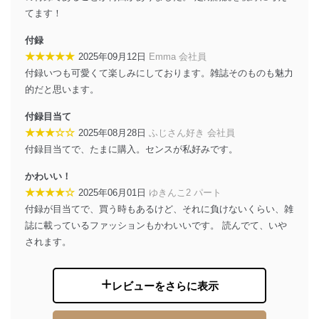
設定しています。
てます！
個人情報保護マネジメントシステムの継続的改善
付録
★★★★★
2025年09月12日
Emma 会社員
当社は、内部監査及びマネジメントレビューの機会を通
付録いつも可愛くて楽しみにしております。雑誌そのものも魅力
じて、個人情報保護マネジメントシステムを継続的に改
善し、常に最良の状態を維持します。
的だと思います。
苦情及び相談受付け窓口
付録目当て
★★★☆☆
2025年08月28日
ふじさん好き 会社員
貴殿の個人情報及び当社の個人情報保護マネジメントシ
付録目当てで、たまに購入。センスが私好みです。
ステムに関するご相談及び苦情については以下までご連
絡ください。
かわいい！
適切、かつ迅速に対応させていただきます。
★★★★☆
2025年06月01日
ゆきんこ2 パート
株式会社富士山マガジンサービス 個人情報問い合わせ
付録が目当てで、買う時もあるけど、それに負けないくらい、雑
係
誌に載っているファッションもかわいいです。 読んでて、いや
TEL：0570-200-223
されます。
FAX：03-5459-7073
e-mail：
cs@fujisan.co.jp
改訂：2025年2月20日
レビューをさらに表示
制定：2005年4月1日
株式会社富士山マガジンサービス