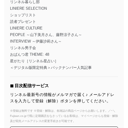
リンネル暮らし部
LINIERE SELECTION
ショップリスト
読者プレゼント
LINIERE CULTURE
PEOPLE ～山下美月さん、藤野涼子さん～
INTERVIEW ～伊藤沙莉さん～
リンネル男子会
おぱんつ君 THEME: 48
星がたり［リンネル星占い］
＜デジタル版限定特典＞バックナンバー人気記事
◼︎ 目次配信サービス
リンネル最新号の情報がメルマガで届く♪ メールアドレ
スを入力して登録（解除）ボタンを押してください。
※登録は無料です ※登録・解除は、各雑誌の商品ページからお願いします。／~＼
Fujisan.co.jpで既に定期購読をなさっているお客様は、マイページからも登録・解除
及び宛先メールアドレスの変更手続きが可能です。