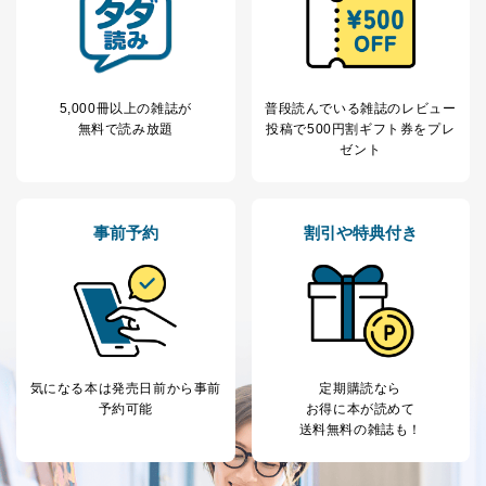
本人の同意を得ることなく第三者に提供することはあり
ません。ただし、次の場合は除きます。
法令に基づく場合
人の生命､身体または財産の保護のために必要がある
場合であって、本人の同意を得ることが困難であると
5,000冊以上の雑誌が
普段読んでいる雑誌のレビュー
き。
無料で読み放題
投稿で
500円割ギフト券をプレ
公衆衛生の向上または児童の健全な育成の推進のため
ゼント
に特に必要がある場合であって、本人の同意を得るこ
とが困難である場合。
国の機関もしくは地方公共団体またはその委託を受け
た者が法令の定める事務を遂行することに対して協力
事前予約
割引や特典付き
する必要がある場合であって、本人の同意を得ること
により当該事務の遂行に支障を及ぼすおそれがあると
き。
上記２．の利用目的を実施するために守秘義務を結ん
だ企業に、業務の一部として個人情報の取扱いを委
託・提供する場合、その業務に必要な範囲で委託・提
供先企業に個人情報を開示することがあります。
委託・提供先企業は具体的には以下のような企業です
気になる本は
発売日前から事前
定期購読なら
が、これらに限りません。
予約可能
お得に本が読めて
委託先：カスタマーサポート支援会社 、クレジッ
送料無料の雑誌も！
トカード決済などの決済代行・料金回収会社、広
告配信サービス会社