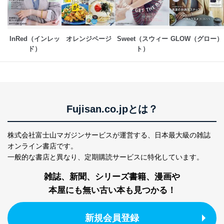
ス、キャンペーン等の広告の案内
当社の定期購読サ
のため
1
ービス等をご利用
個人が特定できない形で取得した
の方の個人情報
閲覧履歴や購買履歴等の情報を分
InRed（インレッ
オレンジページ
Sweet（スウィー
GLOW（グロー）
析して、趣味・嗜好に
ド）
ト）
応じた新商品・サービスに関する
広告のため
当社にお問合わせ
お問い合わせ対応、トラブル対
2
いただいた方の個
処、オペレーター教育など応対品
人情報
質向上のため
カスタマーQ＆Aサイトの投稿内容
Fujisan.co.jpとは？
の確認のため
ｅメール等によるカスタマーQ＆A
当社カスタマーQ＆
サイトのサービス内容のご案内の
株式会社富士山マガジンサービスが運営する、
日本最大級の雑誌
3
Aサービス利用者
ため
オンライン書店です。
ｅメール等による商品、サービ
一般的な書店と異なり、
定期購読サービスに特化しています。
ス、キャンペーン等の広告に関す
るご案内のため
雑誌、新聞、シリーズ書籍、漫画や
採用応募者の方の
4
採用選考、ご連絡のため
本屋にも無い古い本も見つかる！
個人情報
当社の従業者の個
人事、総務などの雇用管理等のた
5
人情報
め
新規会員登録
パートナー（提携
購入商品配送のため