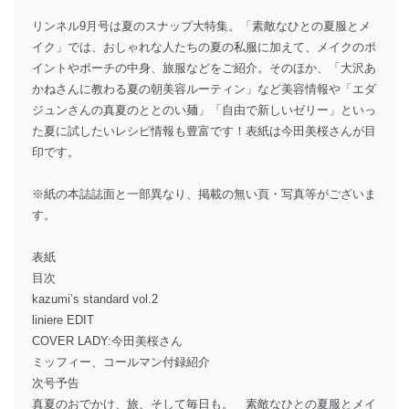
リンネル9月号は夏のスナップ大特集。「素敵なひとの夏服とメ
イク」では、おしゃれな人たちの夏の私服に加えて、メイクのポ
イントやポーチの中身、旅服などをご紹介。そのほか、「大沢あ
かねさんに教わる夏の朝美容ルーティン」など美容情報や「エダ
ジュンさんの真夏のととのい麺」「自由で新しいゼリー」といっ
た夏に試したいレシピ情報も豊富です！表紙は今田美桜さんが目
印です。
※紙の本誌誌面と一部異なり、掲載の無い頁・写真等がございま
す。
表紙
目次
kazumi’s standard vol.2
liniere EDIT
COVER LADY:今田美桜さん
ミッフィー、コールマン付録紹介
次号予告
真夏のおでかけ、旅、そして毎日も。 素敵なひとの夏服とメイ