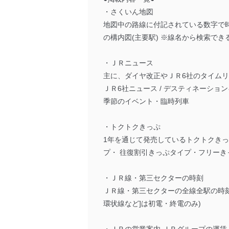
・さくいん地図
地図中の路線に付記されている数字で時刻
の構内図(主要駅) ※線名から検索で
・ＪＲニュース
主に、ダイヤ改正やＪＲ6社のタイムリ
ＪＲ6社ニュース / デスティネーション
季節のイベント・臨時列車
・トクトクきっぷ
1年を通じて発売しているトクトクき
プ・ 往復割引きっぷタイプ・フリーき
・ＪＲ線・第三セクターの時刻
ＪＲ線・第三セクターの全線全駅の時刻を
環状線など]は初電・終電のみ)