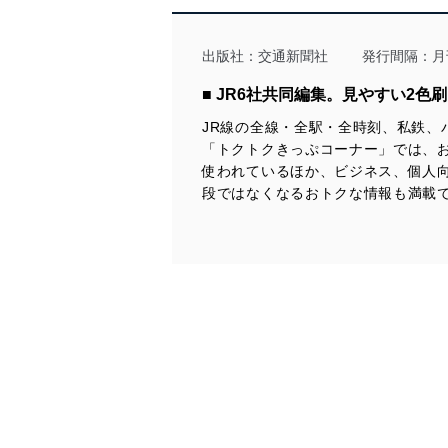
当社は、個人情報に関連す
令及びその他の規範を常に
出版社：
交通新聞社
発行間隔：月
個人情報の安全管理措置
■ JR6社共同編集。見やすい2色
JR線の全線・全駅・全時刻、私鉄
当社は、個人情報の正確性
「トクトクきっぷコーナー」では、
漏えい、滅失またはき損の
使われているほか、ビジネス、個人
アクセス制御
段ではなくなるおトクな情報も満載
個人データを取り扱う
しています。
アクセス者の識別と認証
機器に標準装備されて
システムを使用する従
外部からの不正アクセス
個人データを取り扱う
個人データを取り扱う
としています。