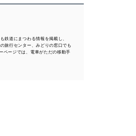
管理の仕組みに、これらの法
にも鉄道にまつわる情報を掲載し、
全対策を実施し、個人情報の
駅の旅行センター、みどりの窓口でも
ーページでは、電車がただの移動手
ータへの不要なアクセスを防止
ータベース等を取り扱う情報
の活用により、これを最新状態