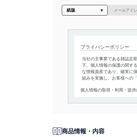
プライバシーポリシー
当社の主事業である雑誌定
下、個人情報の保護の関す
な情報資産であり、確実に保
組みを実施し、お客様への
個人情報の取得・利用・提供
当社は、個人情報の取得・
囲内で適法かつ公正な手段
利用、第三者への提供・開
いります。また、目的外利
商品情報・内容
法令遵守