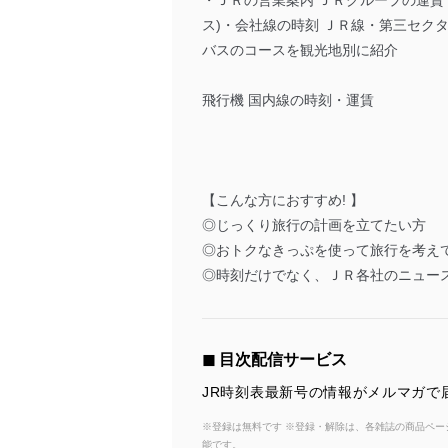
・ＪＲの営業案内 ＪＲグループの運賃・料
ス)・会社線の時刻 ＪＲ線・第三セクター
バスのコースを観光地別に紹介
飛行機 国内線の時刻・運賃
【こんな方におすすめ! 】
◎じっくり旅行の計画を立てたい方
◎おトクなきっぷを使って旅行を考え
◎時刻だけでなく、ＪＲ各社のニュー
◼︎ 目次配信サービス
JR時刻表最新号の情報がメルマガで
※登録は無料です ※登録・解除は、各雑誌の商品ページ
能です。