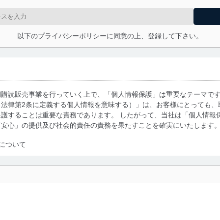
以下のプライバシーポリシーに同意の上、登録して下さい。
期購読販売事業を行っていく上で、「個人情報保護」は重要なテーマで
る法律第2条に定義する個人情報を意味する）」は、お客様にとっても、
護することは重要な責務であります。 したがって、当社は「個人情報
「安心」の提供及び社会的責任の責務を果たすことを確実にいたします
について
利用・提供に際して、その利用目的を明確にし、本人の同意を得たうえ
によって取得・利用・提供を行います。また、当社が保有している個人
示は行いません。当社においてはこれらの取り組みを確実にするため、
用を行わないために、適切な管理措置を講じます。