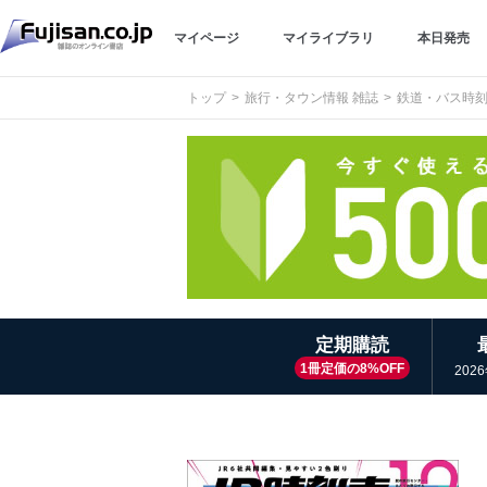
マイページ
マイライブラリ
本日発売
トップ
旅行・タウン情報 雑誌
鉄道・バス時
定期購読
1冊定価の8%OFF
202