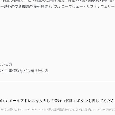
金や各種サービス施設のご案内 運賃 / 料金 / 制度 / 編成表 / 問い
以外の交通機関の情報 鉄道 / バス / ロープウェー・リフト / フェ
ている方
スや工事情報なども知りたい方
届く♪ メールアドレスを入力して登録（解除）ボタンを押してくださ
からお願いします。／~＼Fujisan.co.jpで既に定期購読をなさっているお客様は、マイページ