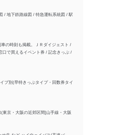
地下鉄路線図 / 特急運転系統図 / 駅
車の時刻も掲載。ＪＲダイジェスト /
口で買えるイベント券 / 記念きっぷ /
イプ別(早特きっぷタイプ・回数券タイ
来線(東京・大阪の近郊区間[山手線・大阪