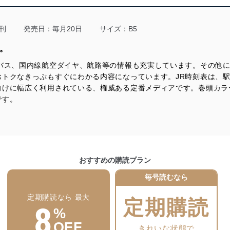
る法令、国が定める指針及びその他の規範を遵守します。また、当社の
適合させます。
刊
発売日：毎月20日
サイズ：B5
刷。
、バス、国内線航空ダイヤ、航路等の情報も充実しています。その他
及び安全性を確保するために、下記セキュリティ対策をはじめとする安
おトクなきっぷもすぐにわかる内容になっています。JR時刻表は、
防止及び是正に努めます。
向けに幅広く利用されている、権威ある定番メディアです。巻頭カラ
です。
ことのできる機器及び当該機器を取り扱う従業者を明確化し、 個人デ
いるユーザー制御機能（ユーザーアカウント制御）により、個人情報デ
業者を識別・認証しています。
おすすめの購読プラン
毎号読むなら
等の防止
機器等のオペレーティングシステムを最新の状態に保持しています。
定期購読なら 最大
機器等にセキュリティ対策ソフトウェア等を導入し、自動更新 機能等
定期購読
8
%
OFF
きれいな状態で