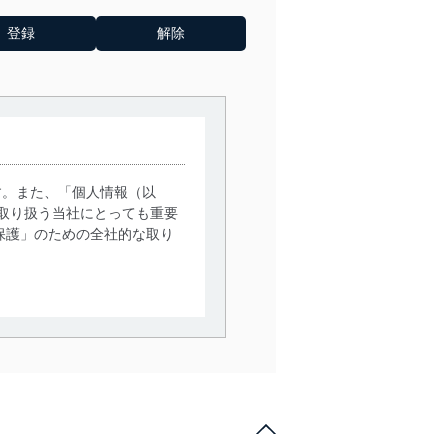
す。また、「個人情報（以
取り扱う当社にとっても重要
保護」のための全社的な取り
。
で利用目的の達成に必要な範
情報は、同意を得ずに目的外
従業者等の教育を徹底してま