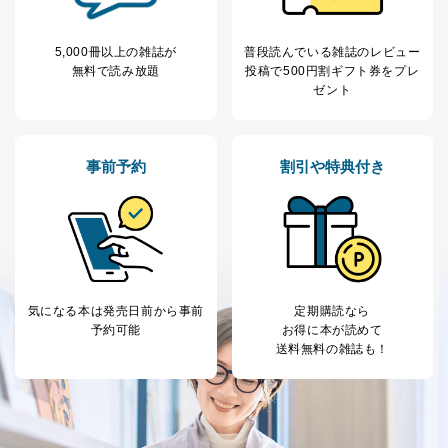
5,000冊以上の雑誌が
普段読んでいる雑誌のレビュー
無料で読み放題
投稿で
500円割ギフト券をプレ
ゼント
事前予約
割引や特典付き
気になる本は
発売日前から事前
定期購読なら
予約可能
お得に本が読めて
送料無料の雑誌も！