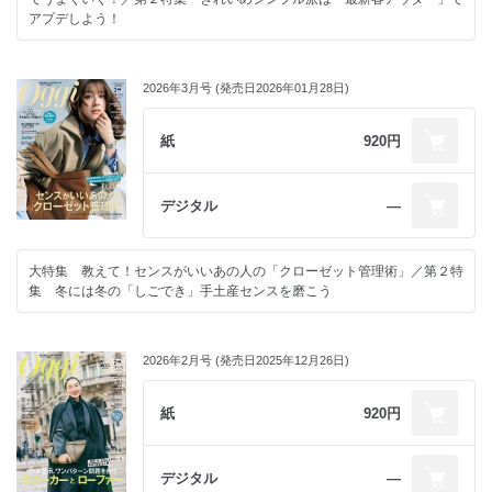
Oggi大学 FIFAワールドカップ2026をサッカー初心者でも120％楽しむ方
アプデしよう！
法
プレゼント
次号予告
＜電子版特典＞ バックナンバーから人気記事をピックアップ 夏の街で目
2026年3月号 (発売日2026年01月28日)
を引くあの人は、今日も「がんばらないアップヘア」でした/ 今年はクリ
ップひとつで！簡単まとめ髪トレンド＆HOW TO/ チームOggiの「梅雨グ
ッズ」「UV対策」「大人水着」2025これがオススメ！/ 梅雨に真似した
紙
920円
いリアルコーデSNAP/ 「柄スカート＆パンツ」が夏おしゃれを救う！/
「ひとつ結び」この夏の正解/ 映えて癒やされる、新・香りの名鑑/ 悩んで
上等！これが働く私の生きる道
デジタル
―
大特集 教えて！センスがいいあの人の「クローゼット管理術」／第２特
集 冬には冬の「しごでき」手土産センスを磨こう
2026年2月号 (発売日2025年12月26日)
紙
920円
デジタル
―