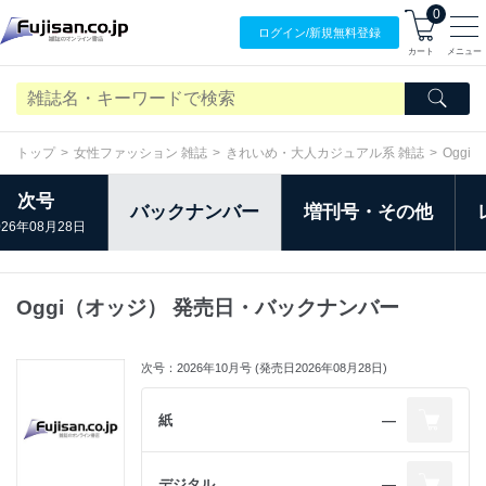
0
ログイン/
新規無料
登録
カート
メニュー
トップ
女性ファッション 雑誌
きれいめ・大人カジュアル系 雑誌
Oggi
次号
バックナンバー
増刊号・その他
026年08月28日
Oggi（オッジ） 発売日・バックナンバー
次号：2026年10月号 (発売日2026年08月28日)
紙
―
デジタル
―