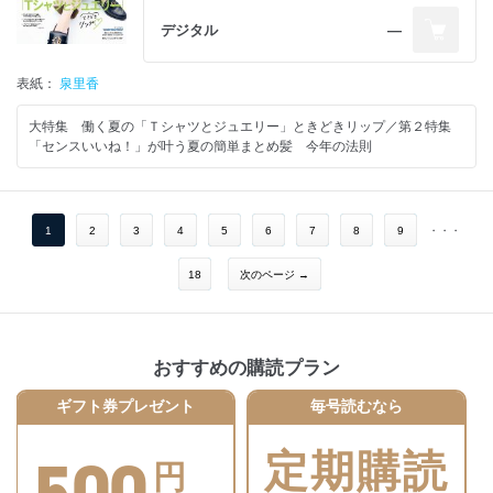
デジタル
―
表紙：
泉里香
大特集 働く夏の「Ｔシャツとジュエリー」ときどきリップ／第２特集
「センスいいね！」が叶う夏の簡単まとめ髪 今年の法則
1
2
3
4
5
6
7
8
9
・・・
18
次のページ →
おすすめの購読プラン
ギフト券プレゼント
毎号読むなら
定期購読
円