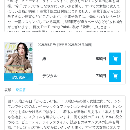
つのは、ビューティ、ライフスタイル、読みものやエンタメの記事も同
様。“今日(オッジ)”をしなやかにいきいきと働く、すべての女性に読んで
ほしい企画が満載！ ※電子版には付録はつきません。 ※電子版からは応
募できない懸賞などがございます。 ※電子版では、掲載されないページ
や、一部マスキングしている写真、掲載順序が違うページなどがある場合
がございます。 目次 The Turning Point～私が「決断」したとき～
WHAT’S NEW Oggi専属モデルmeets…かっこいいお姉さんのネオベーシ
ック考 エッセンシャルな「靴＆バッグ」 働く私のmyコスメ アガット 滝
沢カレンと学ぶageteのジュエリー with Oggi的ベーシック服 Vol.48 月刊
2026年8月号 (発売日2026年06月26日)
Oggiデジタルニュース オンワード樫山 23区 連載 23区 今のおしゃれを楽
しもう！RE：STANDARD Vol.05 大特集 私たちがほしいのは、New
Arrivalな晩夏服！ PART 1 新しく“買う意味”のあるNew Arrivalな買い足し
紙
980円
服18選 PART 2 ドラマティックワンピース×映え小物が最適解 COLUMN
1 一点突破な“トレンドパンツ”はこの4本 PART 3 “猛暑の8月対応”のきち
んと華やかな服、必要です！ PART 4 「夏服飽きた」を3秒でリフレッシ
デジタル
730円
試し読み
ュ！Tシャツ＆ノースリーブカットソーの味変アイテム COLUMN 2 きれ
いめ派が買うべき「3か月活躍アイテム」 晩夏におすすめ！「洒落感ダー
表紙：
クカラー」 ブラウン好きな外勤派の1か月コーディネート きれいめシン
泉里香
プル派も「ハーフパンツ」はじめました 眼鏡市場 眼鏡市場×長井かおり
さん×Oggi Laboroのメガネとサングラス この夏、「骨格映えトップス」
働く30歳からは「かっこいい私」！ 30歳からの働く女性に向けて、シン
で肩・鎖骨・背中をきれい見せ！ 第2特集 Oggiスタイリストのリアル
プルでセンスのよいベーシックなファッションを提案する月刊誌。トレン
服。「この夏は、コレでいきます！」 ナプラ 働く私たちのご褒美へアケ
ドだけを追いかけるのではなく、「着る人が素敵に見える」「本人も周り
アはNOTE by N.でうるおいも、香りもこだわりたい！ まろみがかわいい
も心地よい」スタイルを追求しています。働く女性の日々にリアルに役立
働く日の“盛りコンサバ”メイク オーラルケア最新Tips Oggi専属読者モデ
つのは、ビューティ、ライフスタイル、読みものやエンタメの記事も同
ル オッジェンヌの今月の「コレ、語らせてください」 今月のOggiブレー
様。“今日(オッジ)”をしなやかにいきいきと働く、すべての女性に読んで