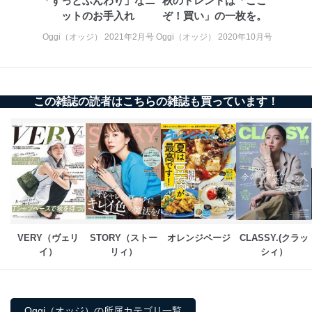
「ずっとふんわり」なニ
秋のトレンドは「ここ
ットのお手入れ
ぞ！買い」の一枚を。
Oggi（オッジ） 2021年2月号
Oggi（オッジ） 2020年10月号
この雑誌の読者はこちらの雑誌も買っています！
VERY（ヴェリ
STORY（ストー
オレンジページ
CLASSY.(クラッ
イ）
リィ）
シィ）
Oggi（オッジ）の所属カテゴリ一覧