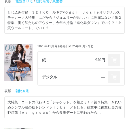
表紙：
飯豊まりえ
/
朝比奈彩
/
泉里香
とじ込み付録 ＳＥＩＫＯ ルキア×Ｏｇｇｉ Ｊｏｓｉｅオリジナルス
テッカー／大特集 …だから「ジュエリーが欲しい」に理屈はない／第２
特集 働く私たちのアウター、今年の持論「進化系ダウン」でいく？「上
質ウールコート」でいく？
2025年11月号 (発売日2025年09月27日)
紙
920円
デジタル
―
表紙：
朝比奈彩
大特集 コートの代わりに「ジャケット」を着よう！／第２特集 きれい
めシンプル派の秋トレンドｐｉｃｋｓ！／もしも、残業中に後輩社員の佐
野晶哉（Ａぇ ｇｒｏｕｐ）から食事デートに誘われたら…