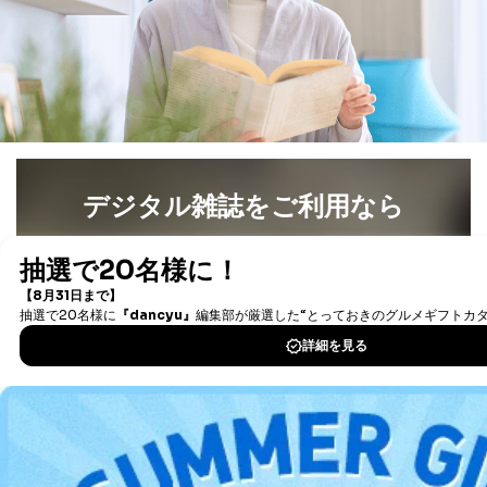
デジタル雑誌をご利用なら
最新号〜バックナンバーまで7000冊以上の雑誌
（電子
書籍）が無料で読み放題！
タダ読みサービス
を楽しもう！
DOWNLOAD FOR IOS
DOWNLOAD FOR ANDROID
ご利用方法はこちら