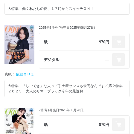
大特集 働く私たちの夏、１７時からスイッチＯＮ！
2025年8月号 (発売日2025年06月27日)
紙
970円
デジタル
―
表紙：
飯豊まりえ
大特集 「しごでき」な人って手土産センスも最高なんです／第２特集
２０２５ 大人のサマーブラック今年の最適解
7月号 (発売日2025年05月28日)
紙
970円