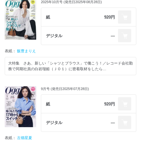
2025年10月号 (発売日2025年08月28日)
紙
920円
デジタル
―
表紙：
飯豊まりえ
大特集 さあ、新しい「シャツとブラウス」で働こう！／レコード会社勤
務で同期社員の白岩瑠姫（ＪＯ１）に密着取材をしたら…
9月号 (発売日2025年07月28日)
紙
920円
デジタル
―
表紙：
古畑星夏