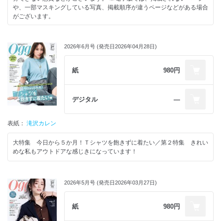
知る！働く私たちは何に、どう投資すべき？ プレゼント 次号予告 ＜電子
や、一部マスキングしている写真、掲載順序が違うページなどがある場合
版特典＞ バックナンバーから人気記事をピックアップ 「しごでき」な人
がございます。
って手土産センスも最高なんです/ サマーブラックの日、メイクは「ちょ
い盛り」くらいがちょうどいい/ 今からでも遅くない！じゃらづけチャー
目次
ムでバッグを盛ってみよう/ 「毛穴をなんとかする夏」にする！/ 今、なん
The Turning Point～私が「決断」したとき～
2026年6月号 (発売日2026年04月28日)
だか本が読みたくて…/ スーツケースの中身、見せて！/ いま会いたい、話
WHAT’S NEW
したい グローバルな4人の先輩
Oggi専属モデルmeets…かっこいいお姉さんのネオベーシック考 夏がは
じまる、小粋なモダンプリント
紙
980円
働く私のmyコスメ
アガット 滝沢カレンと学ぶageteのジュエリー with Oggi的ベーシック服
Vol.46
デジタル
―
月刊Oggiデジタルニュース
オンワード樫山 23区 連載 23区 今のおしゃれを楽しもう！RE：
表紙：
STANDARD Vol.03
滝沢カレン
大特集 「イージーパンツ」＆「ストレッチタイト」さえあれば
Part 1 こなれ感をプラスしてくれるイージーパンツ
大特集 今日から５か月！Ｔシャツを飽きずに着たい／第２特集 きれい
Column 1 スタイリスト川上さやかさんイージーパンツをどう着こなす？
めな私もアウトドアな感じきになっています！
Part 2 美シルエットで品よく！ストレッチタイト
Column 2 スタイリスト兵藤千尋さんがレクチャー ストレッチタイトスカ
ートを洗練されたコーデに落とし込むための3つのポイント
2026年5月号 (発売日2026年03月27日)
「イージーパンツ」＆「ストレッチタイト」でお悩み解決
Column 3 おしゃれプロのイージーパンツ＆ストレッチタイトの着こなし
が気になる！SNAP
紙
980円
アプワイザー・リッシェ 大人がときめくサマーレースブラウス
オーロラ Beauranceの日傘と帽子と過ごす夏