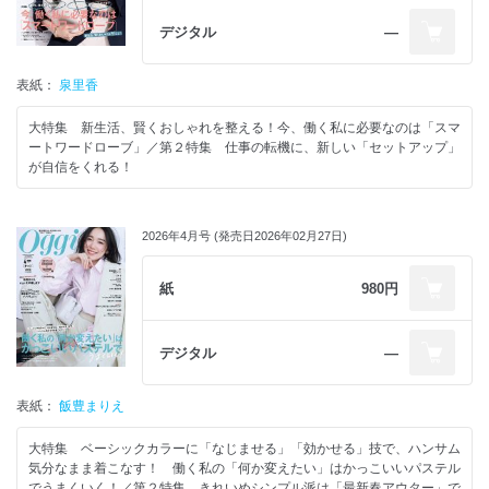
ユナイテッドアローズ グリーンレーベル リラクシング スマート＆涼感
デジタル
―
1WEEKコーディネート in Summer
because 連載「because」で探す運命の1本！
働く私は「サマーニット」を推していこう
表紙：
泉里香
夏に強い「薄軽ジャケット」に更新しないと！
エグゼクティブ派・里香先輩の「素敵なリング」は最高の相棒！
大特集 新生活、賢くおしゃれを整える！今、働く私に必要なのは「スマ
夏の大人カジュアルは“きれいめスポサン”で一気に洒落る！
ートワードローブ」／第２特集 仕事の転機に、新しい「セットアップ」
「カップ付きトップス」の洒落てる名品を知りたい！
が自信をくれる！
ファイブフォックス 連載 30歳からのCOMME CA
第2特集 きれいめシンプル派の夏旅準備 最新Tips！
Airbnb 働く私たちの夏旅はAirbnbのバケーションレンタルで最高の贅沢
を！
2026年4月号 (発売日2026年02月27日)
今年のちょっと深めな「サマーベージュメイク」は洒落感が断然すごい！
夏メイク、ここだけ守れば「くずれてもキレイ！」でいられます
紙
980円
Oggi専属読者モデル オッジェンヌの今月の「コレ、語らせてください」
今月のOggiブレーン
ちょっとだけ真面目に「仕事のこと」を話そうか。
デジタル
―
この夏、映画『Michael/ マイケル』を絶対に観てほしい！
菊池風磨の照れワーク
河野純喜と一緒に仕事をしてみたら…
表紙：
飯豊まりえ
「この人に今、これが聞きたい！」 たくろう
働く私にMusik Special CANDY TUNE
大特集 ベーシックカラーに「なじませる」「効かせる」技で、ハンサム
私たちが「セカンドキャリア」に踏み出した理由
気分なまま着こなす！ 働く私の「何か変えたい」はかっこいいパステル
Column Surfing 兼近大樹、ジェーン・スー、滝沢カレン…etc.
でうまくいく！／第２特集 きれいめシンプル派は「最新春アウター」で