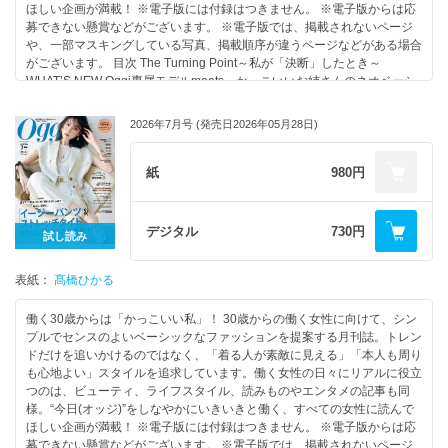
ン 菊池風磨の照れワーク 「この人に今、これが聞きたい！」 ファースト
ほしい企画が満載！ ※電子版には付録はつきません。 ※電子版からは応
サマーウイカ 働く私にMusik ハラミちゃん 完璧すぎる上司・中島健人と
募できない懸賞などがございます。 ※電子版では、掲載されないページ
急接近したら… “しょっぱ”手土産達人リスト 働く私たちのための読書ナ
や、一部マスキングしている写真、掲載順序が違うページなどがある場合
ビ 365日超開運手帳、気になる中身をチェック！ Column Surfing 兼近大
がございます。 目次 The Turning Point～私が「決断」したとき～
樹、ジェーン・スー、滝沢カレン…etc. Oggi大学 「毎日暑すぎ」アラー
WHAT’S NEW Oggi専属モデルmeets…かっこいいお姉さんのネオベーシ
ト発令中！体を賢く冷やして夏を乗り切る方法 プレゼント 次号予告 ＜電
ック考 大人のサマーエスケープ 働く私のmyコスメ アガット 滝沢カレン
子版特典＞ バックナンバーから人気記事をピックアップ Oggiスタイリス
と学ぶageteのジュエリー with Oggi的ベーシック服 Vol.47 月刊Oggiデジ
2026年7月号 (発売日2026年05月28日)
トのおしゃれワザ 2025夏/ スニーカーは今、シルバー系に移行中！/ きれ
タルニュース オンワード樫山 23区 連載 23区 今のおしゃれを楽しもう！
いめシンプル派も「スポーツウエア」がよりどりみどり/ 夏の美容は8割
RE：STANDARD Vol.04 大特集 金曜日に着る“大人かわいい”が、働く私
手抜きで、ラクして美人！/ 「ゲストファースト」が令和流 みんなの今っ
たちにパワーをくれる！ 大人かわいい服で過ごす働く私たちの金曜日！
紙
980円
ぽ結婚パーティ、見せて！/ 「黒ベロアのヘッドアクセ」がひとつあれ
“スマートワードローブ”を大人かわいい金曜日仕様にする5つのアイディ
ば…/ チームOggiの「私が信じて続けている！」美容の小ネタ134/ “勢
ア Column 1 あの人の“大人かわいい”金曜日SNAP Column 2 金曜夜の御
い”で転職してみたら案外よかった…って本当？
用達アドレス 「予定がありそう！」な“金曜日ワンピース” Column 3 仕事
デジタル
730円
試し読み
終わりの“即盛れ”アイテム 酷暑通勤コーデを快適アップデート！ 今から
買う最強の「2本目日傘」 夏のシンプルに効く！「ダブルリング」＆「フ
表紙：
ープピアス」 私たち今、「琴子シンプル」がお手本です because 連載
髙橋ひかる
「because」で探す運命の1本！ Vol.4 おしゃれプロに聞く「この夏の厳
選3足、教えてください！」 ATAOLAND+ “ATAO”の新作ショルダーバッ
働く30歳からは「かっこいい私」！ 30歳からの働く女性に向けて、シン
グが最高のパートナー 「地味に大事な」メイク小技集 猛暑対応の「洗う
プルでセンスのよいベーシックなファッションを提案する月刊誌。トレン
ケア」で超すっきり！ 星ひとみ天星術 Oggi専属読者モデル オッジェンヌ
ドだけを追いかけるのではなく、「着る人が素敵に見える」「本人も周り
の今月の「コレ、語らせてください」 今月のOggiブレーン 菊池風磨の照
も心地よい」スタイルを追求しています。働く女性の日々にリアルに役立
れワーク 「この人に今、これが聞きたい！」 反町隆史 働く私にMusik
つのは、ビューティ、ライフスタイル、読みものやエンタメの記事も同
flumpool もしも、同期の中村嶺亜と仕事でタッグを組むことになった
様。“今日(オッジ)”をしなやかにいきいきと働く、すべての女性に読んで
ら… 30代、「再婚」リアルレポート！ Column Surfing 兼近大樹、ジェー
ほしい企画が満載！ ※電子版には付録はつきません。 ※電子版からは応
ン・スー、滝沢カレン…etc. Oggi大学 「NISA貧乏」騒動の背景と実情を
募できない懸賞などがございます。 ※電子版では、掲載されないページ