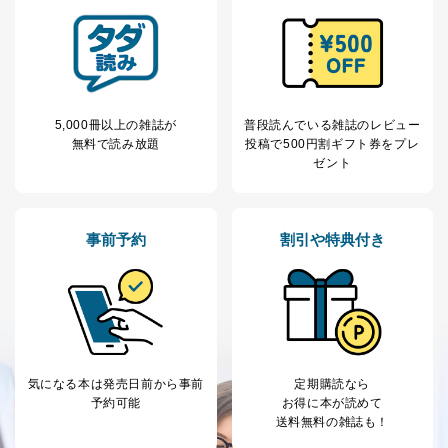
く書面等については、その際にご案内いたします。
■電話による場合
TEL:0570-200-223
株式会社富士山マガジンサービス 個人情報問い合わせ
係
受付時間：10:00～17:00（土、日、祝、年末年始休業）
5,000冊以上の雑誌が
普段読んでいる雑誌のレビュー
無料で読み放題
投稿で
500円割ギフト券をプレ
■電子メールによる場合
ゼント
e-mail：
cs@fujisan.co.jp
B.開示等の対応に際して、以下記載の項目のうち2項目
以上での本人確認を実施させていただきます。
事前予約
割引や特典付き
商品を購入された個人のお客様：氏名、住所、電話番
号、顧客番号、メールアドレス
商品を購入された法人のお客様：氏名、会社名、部署
名、会社住所、電話番号、顧客番号、メールアドレス
採用に応募された方：氏名、住所、所属学校（会社）
名
お取引先様：会社名、部署名、氏名、住所
気になる本は
発売日前から事前
定期購読なら
株主様：氏名、住所、（会社名）
予約可能
お得に本が読めて
送料無料の雑誌も！
C.代理人様による開示等のご請求
開示等のご請求をすることについて代理人に委任する場