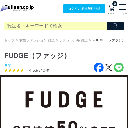
0
ログイン/
新規無料
登録
カート
メニュー
トップ
女性ファッション 雑誌
ナチュラル系 雑誌
FUDGE（ファッジ）
FUDGE（ファッジ）
三栄
★★★★★
4.63/540件