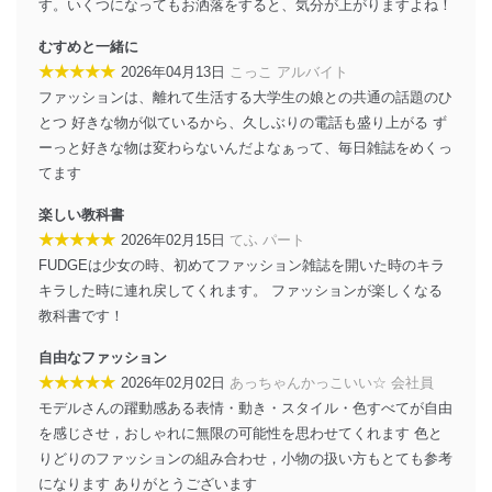
す。いくつになってもお洒落をすると、気分が上がりますよね！
情報システムの使用に伴う漏洩等の防止
むすめと一緒に
メール等により個人データの含まれるファイルを
★★★★★
2026年04月13日
こっこ アルバイト
送信する場合に、当該ファイルへのパスワードを
ファッションは、離れて生活する大学生の娘との共通の話題のひ
設定しています。
とつ 好きな物が似ているから、久しぶりの電話も盛り上がる ず
個人情報保護マネジメントシステムの継続的改善
ーっと好きな物は変わらないんだよなぁって、毎日雑誌をめくっ
てます
当社は、内部監査及びマネジメントレビューの機会を通
じて、個人情報保護マネジメントシステムを継続的に改
楽しい教科書
善し、常に最良の状態を維持します。
★★★★★
2026年02月15日
てふ パート
FUDGEは少女の時、初めてファッション雑誌を開いた時のキラ
苦情及び相談受付け窓口
キラした時に連れ戻してくれます。 ファッションが楽しくなる
貴殿の個人情報及び当社の個人情報保護マネジメントシ
教科書です！
ステムに関するご相談及び苦情については以下までご連
絡ください。
自由なファッション
適切、かつ迅速に対応させていただきます。
★★★★★
2026年02月02日
あっちゃんかっこいい☆ 会社員
モデルさんの躍動感ある表情・動き・スタイル・色すべてが自由
株式会社富士山マガジンサービス 個人情報問い合わせ
係
を感じさせ，おしゃれに無限の可能性を思わせてくれます 色と
TEL：0570-200-223
りどりのファッションの組み合わせ，小物の扱い方もとても参考
FAX：03-5459-7073
になります ありがとうございます