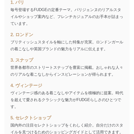
4
採用選考、ご連絡のため
1. パリ
個人情報
毎号登場するFUDGEの定番テーマ。パリジェンヌのリアルスタ
当社の従業者の個
人事、総務などの雇用管理等のた
5
人情報
め
イルやショップ案内など、フレンチカジュアルのお手本が詰まっ
パートナー（提携
購入商品配送のため
ています。
企業）からの委託
提携企業及びお客様がご購入され
により当社の
た商品の発売元企業からのｅメー
2. ロンドン
6
定期購読サービス
ル等による商品、
ブリティッシュスタイルを軸にした特集が充実。ロンドンガール
等をご利用の方の
サービス、キャンペーン等の広告
の着こなしや英国ブランドの魅力をリアルに伝えます。
個人情報
に関するご案内のため
当社のサービス利用状況の把握お
3. スナップ
よびその分析のため
世界各都市のストリートスナップを豊富に掲載。おしゃれな人々
お問い合わせ対応、トラブル対
SNS公式アカウン
処、オペレーター教育など応対品
のリアルな着こなしからインスピレーションが得られます。
7
トに登録された方
質向上のため
の個人情報
その他当社のプライバシーポリシ
4. ヴィンテージ
ー等にて公表する利用目的達成の
ヴィンテージ感のある着こなしやアイテムを積極的に提案。時代
ため
を超えて愛されるクラシックな魅力がFUDGEらしさのひとつで
※上記の利用目的のうちNo.1～5については保有個人デ
す。
ータ（開示対象個人情報）の利用目的であり、下記4.の
開示等のご請求に対応させていただきます。
5. セレクトショップ
なお、6、7については、パートナー（提携企業）様又は
国内外の注目セレクトショップをくわしく紹介。自分だけのスタ
各SNS運営会社様にご請求いただきますようお願い致し
ます。
イルを見つけるためのショッピングガイドとして活用できます。