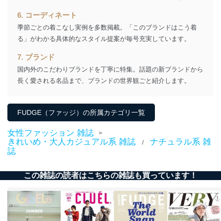
３．個人情報の第三者提供について
6. コーディネート
季節ごとの着こなし実例を多数掲載。「このブランドはこう着
当社は、取得した個人情報を適切に管理し､あらかじめ
る」がわかる具体的なスタイル提案が毎号充実しています。
本人の同意を得ることなく第三者に提供することはあり
ません。ただし、次の場合は除きます。
7. ブランド
法令に基づく場合
国内外のこだわりブランドを丁寧に特集。話題の新ブランドから
人の生命､身体または財産の保護のために必要がある
長く愛される名品まで、ブランドの世界観ごと紹介します。
場合であって、本人の同意を得ることが困難であると
き。
公衆衛生の向上または児童の健全な育成の推進のため
に特に必要がある場合であって、本人の同意を得るこ
FUDGE（ファッジ）の所属カテゴリ一覧
とが困難である場合。
国の機関もしくは地方公共団体またはその委託を受け
女性ファッション 雑誌
>
た者が法令の定める事務を遂行することに対して協力
きれいめ・大人カジュアル系 雑誌
ナチュラル系 雑
/
する必要がある場合であって、本人の同意を得ること
誌
により当該事務の遂行に支障を及ぼすおそれがあると
き。
この雑誌の読者はこちらの雑誌も買っています！
上記２．の利用目的を実施するために守秘義務を結ん
だ企業に、業務の一部として個人情報の取扱いを委
託・提供する場合、その業務に必要な範囲で委託・提
供先企業に個人情報を開示することがあります。
委託・提供先企業は具体的には以下のような企業です