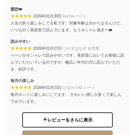
e-mail：
cs@fujisan.co.jp
改訂：2025年2月20日
愛読❤️
制定：2005年4月1日
★★★★★
2026年01月30日
bucha パート
株式会社富士山マガジンサービス
人生の折り返しをしてる私です。対象年齢は分かりませんけど、
代表取締役会長 西野 伸一郎
いつも行く美容室で読んでいます。もうオシャレ過ぎー❤️
個人情報の取扱いについて
読みやすい
１．個人情報保護管理者
★★★★★
2026年01月27日
つかずはなず 自営業
ページがオシャレで読みやすいです。美容室においてお客様に読
当社は以下の個人情報保護管理者を設置し、個人情報保
んでいただいているのですが、幅広い年代の方に読んでいただ
護管理者の責任のもと、個人情報を取得・アクセス・利
き、好評です。
用・提供・管理いたします。
毎月の楽しみ
東京都渋谷区南平台町16-11
★★★★★
株式会社富士山マガジンサービス
2026年01月23日
ひまわり🌻 パート
代表取締役会長 西野 伸一郎
毎月ホントに楽しみにしてます。 かわいい感じが多くて楽しん
個人情報保護管理者: 経営管理グループディレクター 前
でみています。
田 嘉也
２．利用目的
レビューをさらに表示
当社が取り扱う開示対象個人情報の利用目的は次のとお
りです。