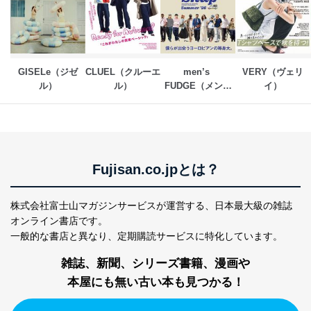
が、これらに限りません。
委託先：カスタマーサポート支援会社 、クレジッ
トカード決済などの決済代行・料金回収会社、広
告配信サービス会社
提供先：出版社、出版物発売元、卸売会社、販売
店など商品の供給者、梱包会社、配送会社、新聞
GISELe（ジゼ
CLUEL（クルーエ
men’s 
VERY（ヴェリ
販売店などの梱包・配送・配達会社
ル）
ル）
FUDGE（メンズ
イ）
ファッジ）
４．開示対象個人情報の「開示」「訂正」等の請求につ
いて
当社は、本人から、開示対象個人情報について利用目的
の通知を求められた場合には、遅滞なくこれに応じま
Fujisan.co.jpとは？
す。ただし、以下①～④のいずれかに該当する場合は、
利用目的の通知を行なうことはできません。そのとき
は、本人に遅滞無くその旨を通知するとともに、理由を
株式会社富士山マガジンサービスが運営する、
日本最大級の雑誌
説明させていただきます。
オンライン書店です。
①利用目的を本人に通知し、又は公表することによって
一般的な書店と異なり、
定期購読サービスに特化しています。
本人又は第三者の生命、身体、財産その他の権利利益を
害するおそれがある場合
雑誌、新聞、シリーズ書籍、漫画や
②利用目的を本人に通知し、又は公表することによって
本屋にも無い古い本も見つかる！
当該事業者の権利又は正当な利益を害するおそれがある
場合