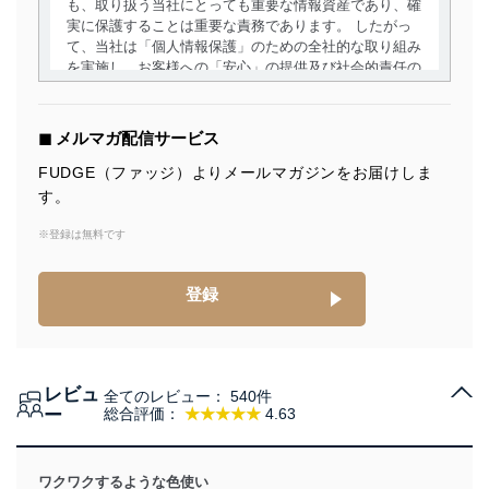
も、取り扱う当社にとっても重要な情報資産であり、確
実に保護することは重要な責務であります。 したがっ
て、当社は「個人情報保護」のための全社的な取り組み
を実施し、お客様への「安心」の提供及び社会的責任の
責務を果たすことを確実にいたします。
個人情報の取得・利用・提供について
◼︎ メルマガ配信サービス
当社は、個人情報の取得・利用・提供に際して、その利
FUDGE（ファッジ）よりメールマガジンをお届けしま
用目的を明確にし、本人の同意を得たうえで利用目的の
す。
達成に必要な範囲内で適法かつ公正な手段によって取
得・利用・提供を行います。また、当社が保有している
※登録は無料です
個人情報は、同意を得ずに目的外利用、第三者への提
供・開示は行いません。当社においてはこれらの取り組
みを確実にするため、従業者等の教育を徹底してまいり
登録
ます。また、目的外利用を行わないために、適切な管理
措置を講じます。
法令遵守
レビュ
全てのレビュー：
540件
当社は、個人情報に関連する法令、国が定める指針及び
ー
総合評価：
★★★★★
4.63
その他の規範を遵守します。また、当社の管理の仕組み
に、これらの法令及びその他の規範を常に適合させま
す。
ワクワクするような色使い