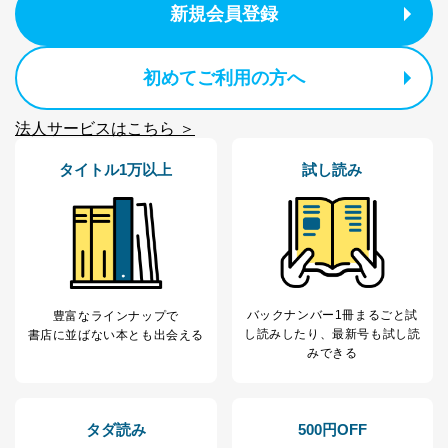
③国の機関又は地方公共団体が法令の定める事務を遂行
新規会員登録
することに対して協力する必要がある場合であって、利
用目的を本人に通知し、又は公表することによって当該
事務の遂行に支障を及ぼすおそれがあるとき
初めてご利用の方へ
④開示対象個人情報の利用目的が明らかな場合
開示対象個人情報については、保有個人データの本人ま
法人サービスはこちら ＞
たはその代理人からの利用目的の通知、開示、変更等
（内容の訂正、追加または削除）、利用停止等（「利用
タイトル1万以上
試し読み
の停止または消去」「第三者への提供の停止」）の求め
に対応させていただいております。 当社顧客の皆様の
個人情報は「マイページ」にログインしていただくこと
で、訂正、追加、変更を行っていただくことが出来ま
す。マイページをご利用いただけない方、その他の方に
つきましては、下記Aをご覧ください。 また、ご登録い
ただいた個人情報のうち、市町村などの名称および郵便
番号、金融機関の名称あるいはクレジットカードの有効
バックナンバー1冊まるごと試
豊富なラインナップで
期限など、商品のお届けやご請求を行う上で支障がある
し読み
したり、最新号も試し読
書店に並ばない本とも出会える
情報に変更があった場合には、当社が登録情報を変更さ
みできる
せていただく場合があります。
A.開示等の求めの申し出先、提出していただく書面等
開示等の求めは、電話又は電子メールにて下記までお申
タダ読み
500円OFF
し付けください。開示等の求めに際して提出していただ