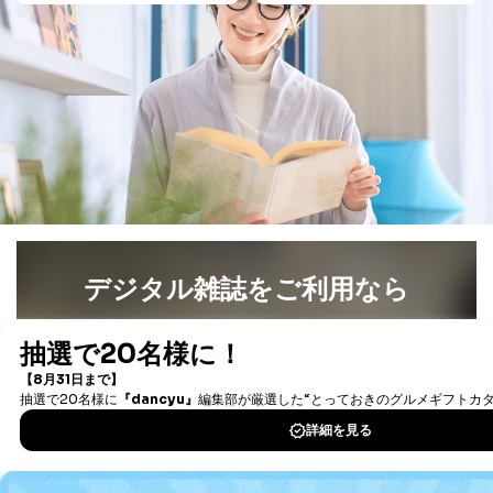
合は、前項の書類に加えて、下記書類をご同封くださ
い。
委任状
ご本人様が委任状に捺印し、捺印した印鑑の印鑑登
録証明書を添付してください。
代理人様が親権者などの法定代理人の場合は、委任
状に代えて、ご本人様との関係がわかる戸籍謄本も
しくは抄本、または住民票をご提出いただくことも
可能です。
代理人本人であることを確認するための書類
下記書類のうち、いずれかを同封してください。
（本籍地を塗りつぶしたものをご用意下さい。）
・運転免許証の写し
デジタル雑誌をご利用なら
・住民票の写し
・健康保険証の被保険者証の写し
最新号〜バックナンバーまで7000冊以上の雑誌
（電子
D.手数料について
書籍）が無料で読み放題！
タダ読みサービス
を楽しもう！
利用目的の通知、開示対象個人情報の開示請求につ
いては、1回の申請ごとに手数料、郵送料が必要で
す。
DOWNLOAD FOR IOS
郵送料：860円（内訳：定形110円、書留480円、本
人限定受取郵便270円)
(2024年10月1日現在)