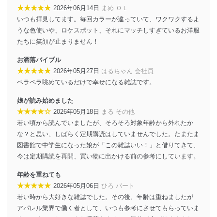
★★★★★
2026年06月14日
まめ ＯＬ
個人情報の安全管理措置
いつも拝見してます。毎回カラーが違っていて、ワクワクするよ
当社は、個人情報の正確性及び安全性を確保するため
うな色使いや、ロケスポット、それにマッチしすぎているお洋服
に、下記セキュリティ対策をはじめとする安全対策を実
たちに笑顔が止まりません！
施し、個人情報の漏えい、滅失またはき損の防止及び是
正に努めます。
お洒落バイブル
★★★★★
アクセス制御
2026年05月27日
はるちゃん 会社員
個人データを取り扱うことのできる機器及び当該
ペラペラ眺めているだけで幸せになる雑誌です。
機器を取り扱う従業者を明確化し、 個人データへ
の不要なアクセスを防止しています。
娘が読み始めました
★★★★☆
2026年05月18日
まる その他
アクセス者の識別と認証
若い頃から読んでいましたが、そろそろ対象年齢から外れたか
機器に標準装備されているユーザー制御機能（ユ
な？と思い、しばらく定期購読はしていませんでした。たまたま
ーザーアカウント制御）により、個人情報データ
ベース等を取り扱う情報システムを使用する従業
図書館で中学生になった娘が「この雑誌いい！」と借りてきて、
者を識別・認証しています。
今は定期購読を再開、買い物に出かける前の参考にしています。
外部からの不正アクセス等の防止
年齢を重ねても
個人データを取り扱う機器等のオペレーティング
★★★★★
2026年05月06日
ひろ パート
システムを最新の状態に保持しています。
若い時から大好きな雑誌でした。その後、年齢は重ねましたが
個人データを取り扱う機器等にセキュリティ対策
ソフトウェア等を導入し、自動更新 機能等の活用
アパレル業界で働く者として、いつも参考にさせてもらっていま
により、これを最新状態としています。