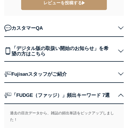
レビューを投稿する
No
個人情報の種類
利用目的
購入商品の配送のため
商品代金回収のため
ｅメール等による商品、サービ
カスタマーQA
ス、キャンペーン等の広告の案内
当社の定期購読サ
のため
1
ービス等をご利用
個人が特定できない形で取得した
の方の個人情報
閲覧履歴や購買履歴等の情報を分
「デジタル版の取扱い開始のお知らせ」を希
析して、趣味・嗜好に
望の方はこちら
応じた新商品・サービスに関する
広告のため
当社にお問合わせ
お問い合わせ対応、トラブル対
2
いただいた方の個
処、オペレーター教育など応対品
Fujisanスタッフがご紹介
人情報
質向上のため
カスタマーQ＆Aサイトの投稿内容
の確認のため
ｅメール等によるカスタマーQ＆A
「FUDGE（ファッジ）」頻出キーワード 7選
当社カスタマーQ＆
サイトのサービス内容のご案内の
3
Aサービス利用者
ため
ｅメール等による商品、サービ
過去の目次データから、雑誌の頻出単語をピックアップしまし
ス、キャンペーン等の広告に関す
た！
るご案内のため
採用応募者の方の