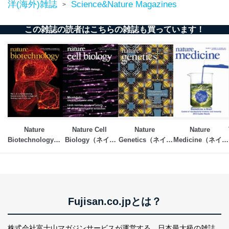
洋(海外)雑誌
Science&Nature Magazines
>
この雑誌の読者はこちらの雑誌も買っています！
Nature 
Nature Cell 
Nature 
Nature 
Biotechnology（ネ
Biology（ネイチ
Genetics（ネイチ
Medicine（ネイチ
イチャーバイオテ
ャーセルバイオロ
ャージェナティッ
ャーメディシン）
クノロジー）
ジー）
ク）
Fujisan.co.jpとは？
株式会社富士山マガジンサービスが運営する、
日本最大級の雑誌