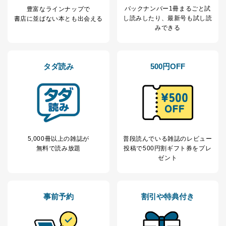
バックナンバー1冊まるごと試
豊富なラインナップで
し読み
したり、最新号も試し読
書店に並ばない本とも出会える
みできる
タダ読み
500円OFF
5,000冊以上の雑誌が
普段読んでいる雑誌のレビュー
無料で読み放題
投稿で
500円割ギフト券をプレ
ゼント
事前予約
割引や特典付き