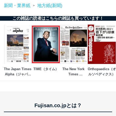
新聞・業界紙
地方紙(新聞)
>
この雑誌の読者はこちらの雑誌も買っています！
The Japan Times 
TIME（タイム）
The New York 
Orthopaedics（オ
Alpha（ジャパン
Times 
ルソペディクス）
タイムズアルフ
International 
ァ）
Weekly（ニュー
ヨーク・タイム
ズ・インターナシ
ョナル・ウイーク
Fujisan.co.jpとは？
リー）