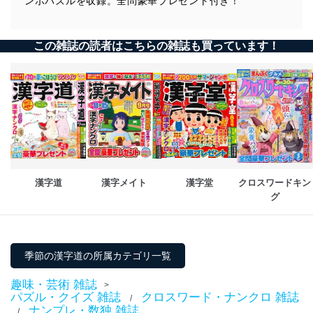
ンボパズルを収録。全問豪華プレゼント付き！
この雑誌の読者はこちらの雑誌も買っています！
漢字道
漢字メイト
漢字堂
クロスワードキン
グ
季節の漢字道の所属カテゴリ一覧
趣味・芸術 雑誌
>
パズル・クイズ 雑誌
クロスワード・ナンクロ 雑誌
/
ナンプレ・数独 雑誌
/