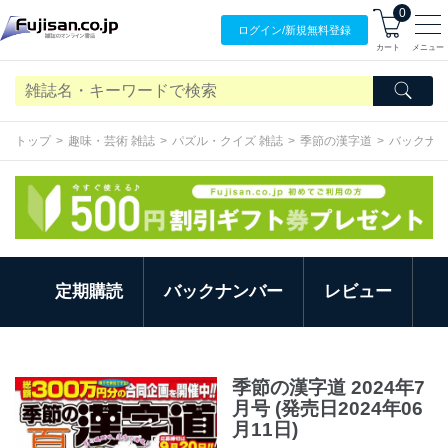
0
ログイン/
新規無料
登録
カート
メニュー
トップ
趣味・芸術 雑誌
パズル・クイズ 雑誌
季節の漢字道
バックナ
定期購読
バックナンバー
レビュー
季節の漢字道 2024年7
月号 (発売日2024年06
月11日)