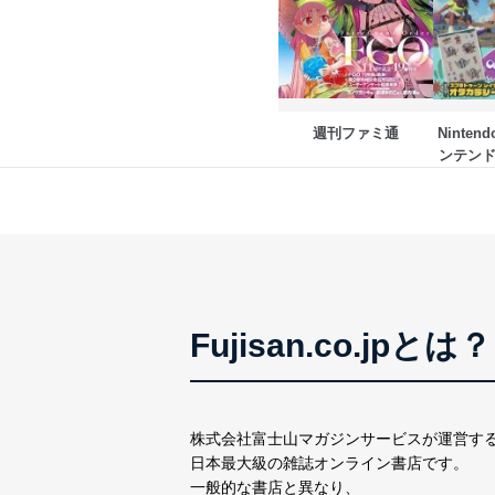
当社は、内部監査及びマネ
の状態を維持します。
苦情及び相談受付け窓口
週刊ファミ通
Ninten
貴殿の個人情報及び当社の
ンテン
適切、かつ迅速に対応させ
株式会社富士山マガジンサー
TEL：0570-200-223
FAX：03-5459-7073
e-mail：
cs@fujisan.co.jp
改訂：2025年2月20日
Fujisan.co.jpとは？
制定：2005年4月1日
株式会社富士山マガジンサ
代表取締役会長 西野 伸一
個人情報の取扱いについ
株式会社富士山マガジンサービスが運営す
日本最大級の雑誌オンライン書店です。
１．個人情報保護管理者
一般的な書店と異なり、