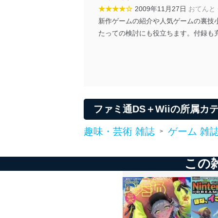
★★★★☆
2009年11月27日
おてんと
個人情報の安全管理措置
新作ゲームの紹介や人気ゲームの裏技
当社は、個人情報の正確性
たっての検討にも役立ちます。付録も
漏えい、滅失またはき損の
アクセス制御
個人データを取り扱う
しています。
アクセス者の識別と認証
機器に標準装備されて
ファミ通DS＋Wiiの所属カ
システムを使用する従
趣味・芸術 雑誌
ゲーム 雑
>
外部からの不正アクセス
個人データを取り扱う
個人データを取り扱う
この
としています。
情報システムの使用に伴
メール等により個人デ
個人情報保護マネジメントシ