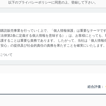
以下のプライバシーポリシーに同意の上、登録して下さい。
期購読販売事業を行っていく上で、「個人情報保護」は重要なテーマで
る法律第2条に定義する個人情報を意味する）」は、お客様にとっても、
護することは重要な責務であります。 したがって、当社は「個人情報
「安心」の提供及び社会的責任の責務を果たすことを確実にいたします
について
利用・提供に際して、その利用目的を明確にし、本人の同意を得たうえ
によって取得・利用・提供を行います。また、当社が保有している個人
示は行いません。当社においてはこれらの取り組みを確実にするため、
用を行わないために、適切な管理措置を講じます。
総合評価：
る法令、国が定める指針及びその他の規範を遵守します。また、当社の
適合させます。