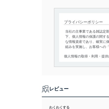
プライバシーポリシー
当社の主事業である雑誌定
下、個人情報の保護の関す
な情報資産であり、確実に保
組みを実施し、お客様への
個人情報の取得・利用・提供
当社は、個人情報の取得・
囲内で適法かつ公正な手段
利用、第三者への提供・開
いります。また、目的外利
レビュー
法令遵守
当社は、個人情報に関連す
令及びその他の規範を常に
わくわくする