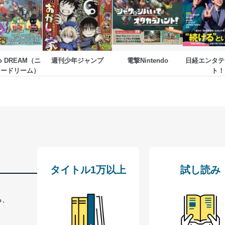
ジメントレビューの機会を通じて、個人情報保護マネジメントシステム
do DREAM（ニ
週刊少年ジャンプ
電撃Nintendo
日経エンタテ
個人情報保護マネジメントシステムに関するご相談及び苦情については
ドードリーム）
ト！
ていただきます。
ビス 個人情報問い合わせ係
タイトル1万以上
試し読み
ービス
郎
て
る、