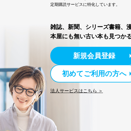
定期購読サービスに特化しています。
当社は以下の個人情報保護
いたします。
雑誌、新聞、シリーズ書籍、
東京都渋谷区南平台町16-11
株式会社富士山マガジンサ
本屋にも無い古い本も見つか
代表取締役会長 西野 伸一
個人情報保護管理者: 経営管
新規会員登録
２．利用目的
当社が取り扱う開示対象個
初めてご利用の方へ
No
個人情報
法人サービスはこちら ＞
当社の定期購読サービス
1
人情報
2
当社にお問合わせいただ