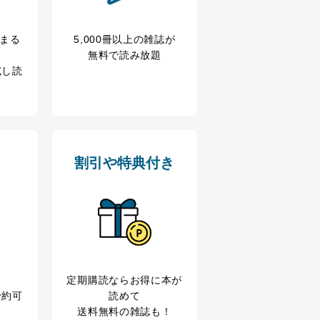
アクセス・利用・提供・管理
冊まる
5,000冊以上の雑誌が
無料で読み放題
試し読
割引や特典付き
の広告の案内のため
歴等の情報を分析して、趣
定期購読なら
お得に本が
予約可
読めて
育など応対品質向上のため
送料無料の雑誌も！