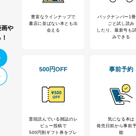
管理者を設置し、個人情報保護管理者の責任のもと、個人情報を取得・
豊富なラインナップで
バックナンバー1
書店に並ばない本とも出
ごと試し読み
漫画や
会える
したり、最新号も
ービス
みできる
る！
郎
理グループディレクター 前田 嘉也
500円OFF
事前予約
人情報の利用目的は次のとおりです。
の種類
利用目的
購入商品の配送のため
商品代金回収のため
等をご利用の方の個
ｅメール等による商品、サービス、キャンペーン等
個人が特定できない形で取得した閲覧履歴や購買履
味・嗜好に
普段読んでいる雑誌のレ
気になる本は
応じた新商品・サービスに関する広告のため
ビュー投稿で
発売日前から事前
いた方の個人情報
お問い合わせ対応、トラブル対処、オペレーター教
500円割ギフト券をプレ
能
カスタマーQ＆Aサイトの投稿内容の確認のため