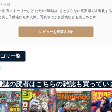
 会社員
小技 裏ストーリーなど ただの情報誌にとどまらない充実感です進化す
及び安全性を確保するために、下記セキュリティ対策をはじめとする安
充実し子供達にも大人気。写真やはがき投稿なども楽しめます
防止及び是正に努めます。
レビューを投稿する
ことのできる機器及び当該機器を取り扱う従業者を明確化し、 個人デ
いるユーザー制御機能（ユーザーアカウント制御）により、個人情報デ
テゴリ一覧
業者を識別・認証しています。
誌
等の防止
機器等のオペレーティングシステムを最新の状態に保持しています。
機器等にセキュリティ対策ソフトウェア等を導入し、自動更新 機能等
雑誌の読者はこちらの雑誌も買ってい
う漏洩等の防止
ータの含まれるファイルを送信する場合に、当該ファイルへのパスワー
ステムの継続的改善