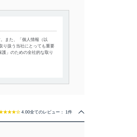
す。また、「個人情報（以
取り扱う当社にとっても重要
保護」のための全社的な取り
。
で利用目的の達成に必要な範
情報は、同意を得ずに目的外
従業者等の教育を徹底してま
★★★★☆
4.00
全てのレビュー：
1件
管理の仕組みに、これらの法