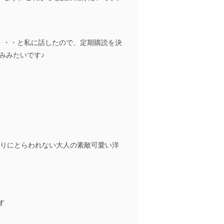
ータへの不要なアクセスを防止
・・・と私に話したので、定期購読を決
みみたいです♪
ータベース等を取り扱う情報
の活用により、これを最新状態
行りにとらわれない大人の素敵可愛い洋
ドを設定しています。
す
を継続的に改善し、常に最良