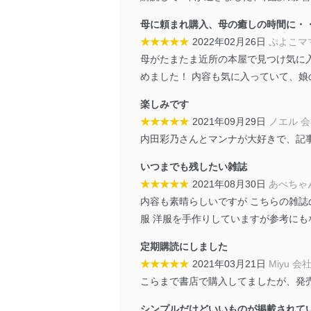
漏えい、滅失またはき損の
母に頼まれ購入、母の癒しの時間に・
アクセス制御
★★★★★
2022年02月26日
ぷよこマ
個人データを取り扱う
母がたまたま近所の本屋で見つけ気に
しています。
めました！ 内容も気に入っていて、娘
アクセス者の識別と認証
機器に標準装備されて
楽しみです
システムを使用する従
★★★★★
2021年09月29日
ノエル 
内田彩乃さんとマンナが大好きで、記
外部からの不正アクセス
個人データを取り扱う
いつまでも残したい雑誌
個人データを取り扱う
★★★★★
2021年08月30日
あべちゃ
としています。
内容も素晴らしいですが こちらの雑
情報システムの使用に伴
服 洋服を手作りしていますが参考にも
メール等により個人デ
定期購読にしました
個人情報保護マネジメントシ
★★★★★
2021年03月21日
Miyu 会
こらまで書店で購入してましたが、発
当社は、内部監査及びマネ
の状態を維持します。
シンプルだけどいいものが掲載されて