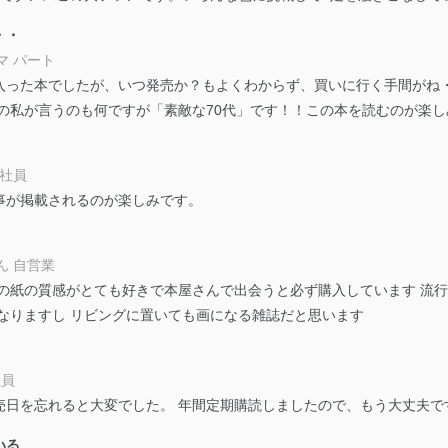
防止及び是正に努めます。
・・
マ パート
ことのできる機器及び当該機器を取り扱う従業者を明確化し、 個人デ
入った本でしたが、いつ発売か？もよくわからず、買いに行く手間がね
の私が言うのも何ですが「素敵な70代」です！！この本を読むのが楽し
いるユーザー制御機能（ユーザーアカウント制御）により、個人情報デ
業者を識別・認証しています。
会社員
事が掲載されるのが楽しみです。
等の防止
機器等のオペレーティングシステムを最新の状態に保持しています。
機器等にセキュリティ対策ソフトウェア等を導入し、自動更新 機能等
ん 自営業
誌の紙の質感がとても好きで本屋さんで出会うと必ず購入しています 流
う漏洩等の防止
なりますし リビングに置いても画になる雑誌だと思います
ータの含まれるファイルを送信する場合に、当該ファイルへのパスワー
ステムの継続的改善
社員
売日を忘れると大変でした。 年間定期購読しましたので、もう大丈夫で
ジメントレビューの機会を通じて、個人情報保護マネジメントシステム
いる