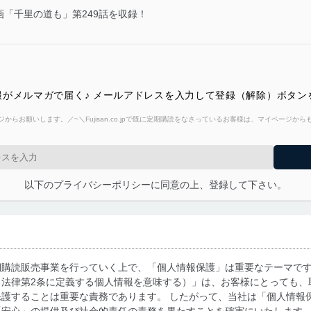
「千里の道も」第249話を収録！
がメルマガで届く♪ メールアドレスを入力して登録（解除）ボタン
からお願いします。／~＼Fujisan.co.jpで既に定期購読をなさっているお客様は、マイページ
以下のプライバシーポリシーに同意の上、登録して下さい。
期購読販売事業を行っていく上で、「個人情報保護」は重要なテーマで
る法律第2条に定義する個人情報を意味する）」は、お客様にとっても、
護することは重要な責務であります。 したがって、当社は「個人情報
「安心」の提供及び社会的責任の責務を果たすことを確実にいたします