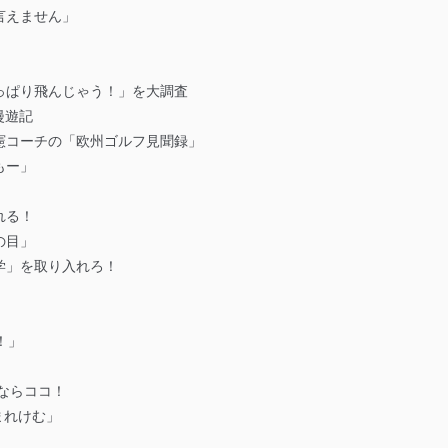
言えません」
っぱり飛んじゃう！」を大調査
漫遊記
憲コーチの「欧州ゴルフ見聞録」
もー」
れる！
の目」
学」を取り入れろ！
！」
ならココ！
生まれけむ」