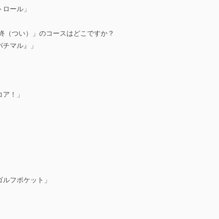
トロール」
「終（つい）」のコースはどこですか？
パチマル』」
コア！」
ゴルフポケット」