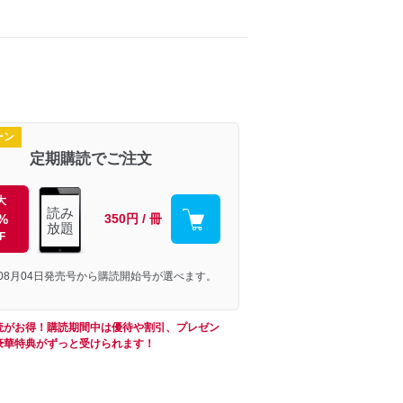
ーン
定期購読でご注文
大
読み
%
350円 / 冊
放題
F
年08月04日発売号から購読開始号が選べます。
読がお得！購読期間中は優待や割引、プレゼン
豪華特典がずっと受けられます！