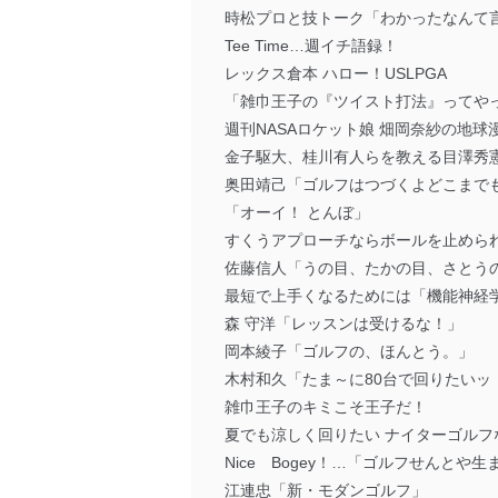
時松プロと技トーク「わかったなんて
Tee Time…週イチ語録！
レックス倉本 ハロー！USLPGA
「雑巾王子の『ツイスト打法』ってや
週刊NASAロケット娘 畑岡奈紗の地球
金子駆大、桂川有人らを教える目澤秀
奥田靖己「ゴルフはつづくよどこまで
「オーイ！ とんぼ」
すくうアプローチならボールを止めら
佐藤信人「うの目、たかの目、さとう
最短で上手くなるためには「機能神経
森 守洋「レッスンは受けるな！」
岡本綾子「ゴルフの、ほんとう。」
木村和久「たま～に80台で回りたいッ
雑巾王子のキミこそ王子だ！
夏でも涼しく回りたい ナイターゴルフ
Nice Bogey！…「ゴルフせんとや
江連忠「新・モダンゴルフ」