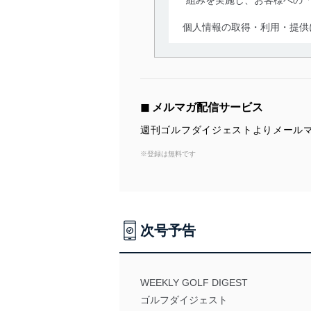
個人情報の取得・利用・提供
当社は、個人情報の取得・
囲内で適法かつ公正な手段
利用、第三者への提供・開
いります。また、目的外利
◼︎ メルマガ配信サービス
法令遵守
週刊ゴルフダイジェストよりメール
当社は、個人情報に関連す
※登録は無料です
令及びその他の規範を常に
個人情報の安全管理措置
当社は、個人情報の正確性
次号予告
漏えい、滅失またはき損の
アクセス制御
個人データを取り扱う
WEEKLY GOLF DIGEST
しています。
ゴルフダイジェスト