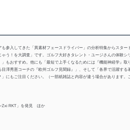
アも参入してきた「異素材フェースドライバー」の分析特集からスター
じゃう！を大調査」です。ゴルフ大好きタレント・ユージさんの体験シリ
！」もおすすめ。他にも「最短で上手くなるためには『機能神経学』取
る目澤秀憲コーチの『欧州ゴルフ見聞録』」、そして「各界で活躍する
？」にもご注目ください。（一部紙雑誌と内容が違う場合があります。
xi RKT」を発見 ほか