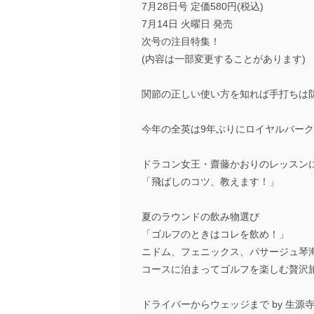
アクセス者の識別と認証
7月28日号 定価580円(税込)
機器に標準装備されて
7月14日 火曜日 発売
システムを使用する従
次号の注目特集！
(内容は一部変更することがあります)
外部からの不正アクセス
個人データを取り扱う
個人データを取り扱う
関節の正しい使い方を知れば手打ちは防げ
としています。
今年の全英は9年ぶりにロイヤルバー
情報システムの使用に伴
メール等により個人デ
ドラコン女王・齋藤かおりのレッスン
個人情報保護マネジメントシ
「飛ばしのコツ、教えます！」
当社は、内部監査及びマネ
夏のラウンドの飲み物選び
の状態を維持します。
「ゴルフのときはコレを飲め！」
苦情及び相談受付け窓口
ニドム、フェニックス、パサージュ琴
コースに泊まってゴルフを楽しむ贅沢
貴殿の個人情報及び当社の
適切、かつ迅速に対応させ
ドライバーからウェッジまで by 生源