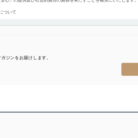
について
利用・提供に際して、その利用目的を明確にし、本人の同意を得たうえ
によって取得・利用・提供を行います。また、当社が保有している個人
示は行いません。当社においてはこれらの取り組みを確実にするため、
用を行わないために、適切な管理措置を講じます。
マガジンをお届けします。
る法令、国が定める指針及びその他の規範を遵守します。また、当社の
適合させます。
及び安全性を確保するために、下記セキュリティ対策をはじめとする安
防止及び是正に努めます。
ことのできる機器及び当該機器を取り扱う従業者を明確化し、 個人デ