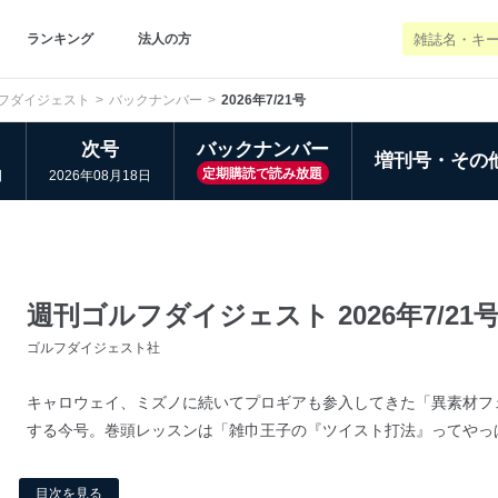
ランキング
法人の方
フダイジェスト
バックナンバー
2026年7/21号
次号
バックナンバー
増刊号・その
定期購読で読み放題
日
2026年08月18日
週刊ゴルフダイジェスト 2026年7/21号 
ゴルフダイジェスト社
キャロウェイ、ミズノに続いてプロギアも参入してきた「異素材フ
する今号。巻頭レッスンは「雑巾王子の『ツイスト打法』ってやっぱ
目次を見る