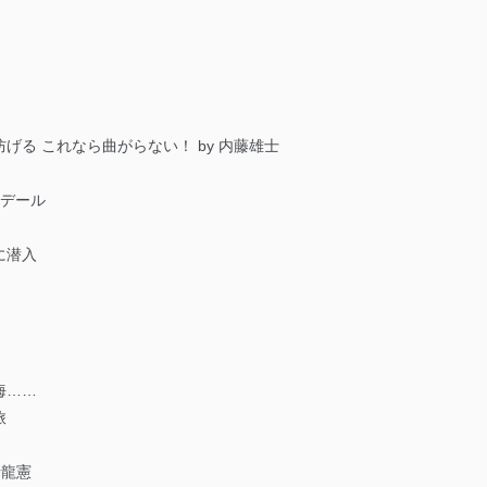
いるユーザー制御機能（ユーザーアカウント制御）により、個人情報デ
業者を識別・認証しています。
等の防止
機器等のオペレーティングシステムを最新の状態に保持しています。
機器等にセキュリティ対策ソフトウェア等を導入し、自動更新 機能等
る これなら曲がらない！ by 内藤雄士
クデール
う漏洩等の防止
ータの含まれるファイルを送信する場合に、当該ファイルへのパスワー
に潜入
ステムの継続的改善
ジメントレビューの機会を通じて、個人情報保護マネジメントシステム
海……
旅
個人情報保護マネジメントシステムに関するご相談及び苦情については
ていただきます。
寺龍憲