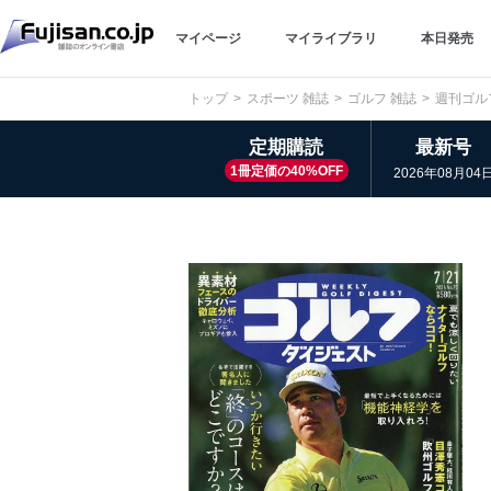
マイページ
マイライブラリ
本日発売
トップ
スポーツ 雑誌
ゴルフ 雑誌
週刊ゴル
定期購読
最新号
1冊定価の40%OFF
2026年08月04