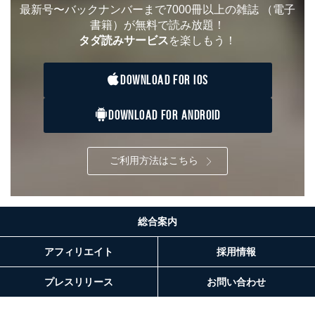
※上記の利用目的のうちNo.1～5については保有個人デ
最新号〜バックナンバーまで7000冊以上の雑誌
（電子
ータ（開示対象個人情報）の利用目的であり、下記4.の
書籍）が無料で読み放題！
開示等のご請求に対応させていただきます。
タダ読みサービス
を楽しもう！
なお、6、7については、パートナー（提携企業）様又は
各SNS運営会社様にご請求いただきますようお願い致し
ます。
DOWNLOAD FOR IOS
３．個人情報の第三者提供について
DOWNLOAD FOR ANDROID
当社は、取得した個人情報を適切に管理し､あらかじめ
本人の同意を得ることなく第三者に提供することはあり
ません。ただし、次の場合は除きます。
ご利用方法はこちら
法令に基づく場合
人の生命､身体または財産の保護のために必要がある
場合であって、本人の同意を得ることが困難であると
き。
総合案内
公衆衛生の向上または児童の健全な育成の推進のため
に特に必要がある場合であって、本人の同意を得るこ
とが困難である場合。
アフィリエイト
採用情報
国の機関もしくは地方公共団体またはその委託を受け
た者が法令の定める事務を遂行することに対して協力
プレスリリース
お問い合わせ
する必要がある場合であって、本人の同意を得ること
により当該事務の遂行に支障を及ぼすおそれがあると
き。