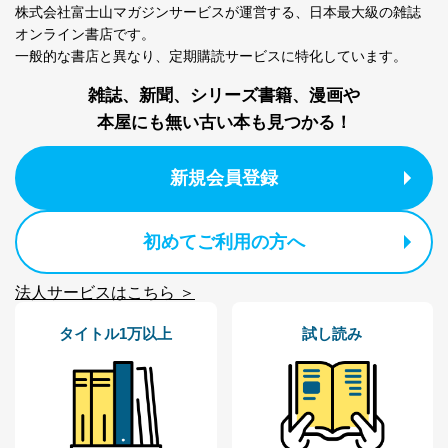
株式会社富士山マガジンサービスが運営する、
日本最大級の雑誌
株式会社富士山マガジンサービス 個人情報問い合わせ
オンライン書店です。
係
一般的な書店と異なり、
定期購読サービスに特化しています。
TEL：0570-200-223
FAX：03-5459-7073
雑誌、新聞、シリーズ書籍、漫画や
e-mail：
cs@fujisan.co.jp
本屋にも無い古い本も見つかる！
改訂：2025年2月20日
制定：2005年4月1日
株式会社富士山マガジンサービス
新規会員登録
代表取締役会長 西野 伸一郎
個人情報の取扱いについて
初めてご利用の方へ
１．個人情報保護管理者
法人サービスはこちら ＞
当社は以下の個人情報保護管理者を設置し、個人情報保
護管理者の責任のもと、個人情報を取得・アクセス・利
タイトル1万以上
試し読み
用・提供・管理いたします。
東京都渋谷区南平台町16-11
株式会社富士山マガジンサービス
代表取締役会長 西野 伸一郎
個人情報保護管理者: 経営管理グループディレクター 前