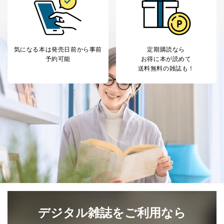
当社カスタマーQ＆
サイトのサービス内容のご案内の
3
Aサービス利用者
ため
ｅメール等による商品、サービ
ス、キャンペーン等の広告に関す
るご案内のため
気になる本は
発売日前から事前
定期購読なら
採用応募者の方の
4
採用選考、ご連絡のため
予約可能
お得に本が読めて
個人情報
送料無料の雑誌も！
当社の従業者の個
人事、総務などの雇用管理等のた
5
人情報
め
パートナー（提携
購入商品配送のため
企業）からの委託
提携企業及びお客様がご購入され
により当社の
た商品の発売元企業からのｅメー
6
定期購読サービス
ル等による商品、
等をご利用の方の
サービス、キャンペーン等の広告
個人情報
に関するご案内のため
当社のサービス利用状況の把握お
よびその分析のため
お問い合わせ対応、トラブル対
SNS公式アカウン
処、オペレーター教育など応対品
7
トに登録された方
質向上のため
の個人情報
その他当社のプライバシーポリシ
ー等にて公表する利用目的達成の
デジタル雑誌をご利用なら
ため