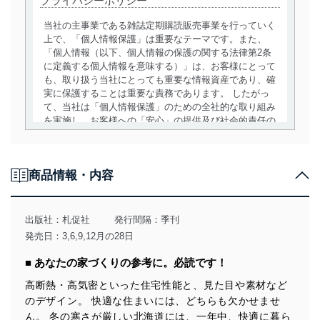
プライバシーポリシー
当社の主事業である雑誌定期購読販売事業を行っていく
上で、「個人情報保護」は重要なテーマです。また、
「個人情報（以下、個人情報の保護の関する法律第2条
に定義する個人情報を意味する）」は、お客様にとって
も、取り扱う当社にとっても重要な情報資産であり、確
実に保護することは重要な責務であります。 したがっ
て、当社は「個人情報保護」のための全社的な取り組み
を実施し、お客様への「安心」の提供及び社会的責任の
責務を果たすことを確実にいたします。
個人情報の取得・利用・提供について
商品情報・内容
当社は、個人情報の取得・利用・提供に際して、その利
用目的を明確にし、本人の同意を得たうえで利用目的の
達成に必要な範囲内で適法かつ公正な手段によって取
出版社：
札促社
発行間隔：季刊
得・利用・提供を行います。また、当社が保有している
発売日：3,6,9,12月の28日
個人情報は、同意を得ずに目的外利用、第三者への提
供・開示は行いません。当社においてはこれらの取り組
■ あなたの家づくりの参考に。必読です！
みを確実にするため、従業者等の教育を徹底してまいり
ます。また、目的外利用を行わないために、適切な管理
高断熱・高気密といった住宅性能と、見た目や素材など
措置を講じます。
のデザイン。 快適な住まいには、どちらも欠かせませ
ん。 冬の寒さが厳しい北海道には、一年中、快適に暮ら