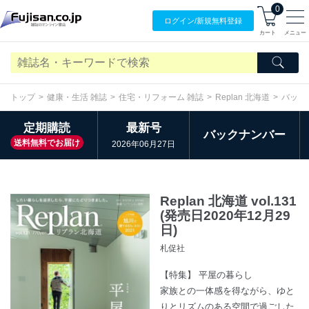
0
ログイン/
新規無料
登録
カート
メニュー
トップ
健康・生活 雑誌
住宅・リフォーム 雑誌
Replan 北海道
バック
定期購読
最新号
バックナンバー
送料無料でお届け
2026年06月27日
Replan 北海道 vol.131
(発売日2020年12月29
日)
札促社
【特集】 平屋の暮らし
家族との一体感を得ながら、ゆと
りとリズムのある空間で過ごした