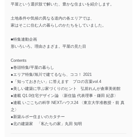
平屋という選択肢で解いた、豊かな住まいを紹介します。
土地条件や気候の異なる道内の各エリアでは、
家はそこに住む人の暮らしのかたちをしていました。
■特集連動企画
形いろいろ。理由さまざま。平屋の見た目
Contents
●巻頭特集/平屋の暮らし
●エリア特集/旭川で建てるなら、ココ！ 2021
●「知っておきたい」に答えます プロの言葉vol.4
●美しい建築に学ぶ家づくりのヒント 弘前れんが倉庫美術館
●連載 Q1.0住宅デザイン論 〈新住協 代表理事・鎌田 紀彦〉
●連載 いごこちの科学 NEXTハウス24 〈東京大学准教授・前 真
之〉
●新築ルポー住まいのカタチー
●北の建築家 「私たちの家」丸田 知明