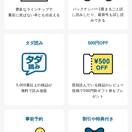
田 嘉也
バックナンバー1冊まるごと試
豊富なラインナップで
２．利用目的
し読み
したり、最新号も試し読
書店に並ばない本とも出会える
みできる
当社が取り扱う開示対象個人情報の利用目的は次のとお
りです。
No
個人情報の種類
利用目的
タダ読み
500円OFF
購入商品の配送のため
商品代金回収のため
ｅメール等による商品、サービ
ス、キャンペーン等の広告の案内
当社の定期購読サ
のため
1
ービス等をご利用
個人が特定できない形で取得した
の方の個人情報
閲覧履歴や購買履歴等の情報を分
析して、趣味・嗜好に
5,000冊以上の雑誌が
普段読んでいる雑誌のレビュー
応じた新商品・サービスに関する
無料で読み放題
投稿で
500円割ギフト券をプレ
広告のため
ゼント
当社にお問合わせ
お問い合わせ対応、トラブル対
2
いただいた方の個
処、オペレーター教育など応対品
人情報
質向上のため
カスタマーQ＆Aサイトの投稿内容
事前予約
割引や特典付き
の確認のため
ｅメール等によるカスタマーQ＆A