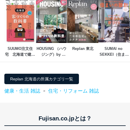
外部からの不正アクセス等の防止
個人データを取り扱う機器等のオペレーティング
システムを最新の状態に保持しています。
個人データを取り扱う機器等にセキュリティ対策
ソフトウェア等を導入し、自動更新 機能等の活用
により、これを最新状態としています。
情報システムの使用に伴う漏洩等の防止
メール等により個人データの含まれるファイルを
SUUMO注文住
HOUSING （ハウ
Replan 東北
SUMAI no 
送信する場合に、当該ファイルへのパスワードを
宅　北海道で建て
ジング）by 
SEKKEI（住まい
設定しています。
る
suumo（バイ ス
の設計）
ーモ）
個人情報保護マネジメントシステムの継続的改善
Replan 北海道の所属カテゴリ一覧
当社は、内部監査及びマネジメントレビューの機会を通
じて、個人情報保護マネジメントシステムを継続的に改
健康・生活 雑誌
住宅・リフォーム 雑誌
善し、常に最良の状態を維持します。
>
苦情及び相談受付け窓口
貴殿の個人情報及び当社の個人情報保護マネジメントシ
ステムに関するご相談及び苦情については以下までご連
Fujisan.co.jpとは？
絡ください。
適切、かつ迅速に対応させていただきます。