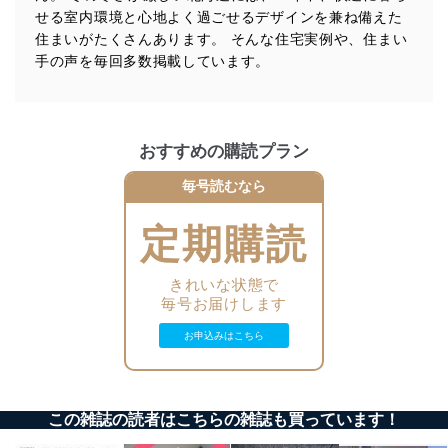
法令遵守
せる室内環境と心地よく過ごせるデザインを兼ね備えた
当社は、個人情報に関連する法令、国が定める指針及び
住まいがたくさんあります。 そんな住宅実例や、住まい
その他の規範を遵守します。また、当社の管理の仕組み
手の声を毎回多数掲載しています。
に、これらの法令及びその他の規範を常に適合させま
す。
個人情報の安全管理措置
おすすめの購読プラン
当社は、個人情報の正確性及び安全性を確保するため
毎号読むなら
に、下記セキュリティ対策をはじめとする安全対策を実
施し、個人情報の漏えい、滅失またはき損の防止及び是
正に努めます。
定期購読
アクセス制御
個人データを取り扱うことのできる機器及び当該
きれいな状態で
機器を取り扱う従業者を明確化し、 個人データへ
毎号お届けします
の不要なアクセスを防止しています。
お申込みはこちら
アクセス者の識別と認証
機器に標準装備されているユーザー制御機能（ユ
ーザーアカウント制御）により、個人情報データ
ベース等を取り扱う情報システムを使用する従業
この雑誌の読者はこちらの雑誌も買っています！
者を識別・認証しています。