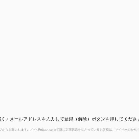
く♪ メールアドレスを入力して登録（解除）ボタンを押してくださ
からお願いします。／~＼Fujisan.co.jpで既に定期購読をなさっているお客様は、マイページ