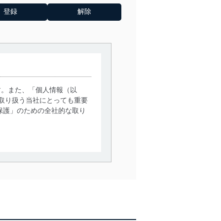
す。また、「個人情報（以
取り扱う当社にとっても重要
保護」のための全社的な取り
。
で利用目的の達成に必要な範
情報は、同意を得ずに目的外
従業者等の教育を徹底してま