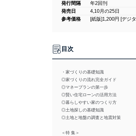
発行間隔
年2回刊
発売日
4,10月の25日
参考価格
[紙版]1,200円 [デジ
目次
・家づくりの基礎知識
◎家づくりの流れ完全ガイド
◎マネープランの第一歩
◎賢い住宅ローンの活用方法
◎暮らしやすい家のつくり方
◎土地探しの基礎知識
◎土地と地盤の調査と地震対策
＜特 集＞