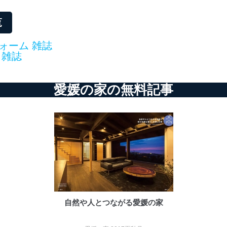
る法令、国が定める指針及びその他の規範を遵守します。また、当社の
適合させます。
覧
ォーム 雑誌
 雑誌
及び安全性を確保するために、下記セキュリティ対策をはじめとする安
防止及び是正に努めます。
愛媛の家の無料記事
ことのできる機器及び当該機器を取り扱う従業者を明確化し、 個人デ
いるユーザー制御機能（ユーザーアカウント制御）により、個人情報デ
業者を識別・認証しています。
等の防止
機器等のオペレーティングシステムを最新の状態に保持しています。
機器等にセキュリティ対策ソフトウェア等を導入し、自動更新 機能等
自然や人とつながる愛媛の家
う漏洩等の防止