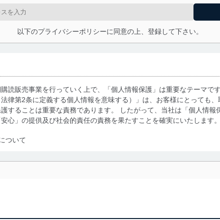
以下のプライバシーポリシーに同意の上、登録して下さい。
期購読販売事業を行っていく上で、「個人情報保護」は重要なテーマで
る法律第2条に定義する個人情報を意味する）」は、お客様にとっても、
護することは重要な責務であります。 したがって、当社は「個人情報
「安心」の提供及び社会的責任の責務を果たすことを確実にいたします
について
利用・提供に際して、その利用目的を明確にし、本人の同意を得たうえ
によって取得・利用・提供を行います。また、当社が保有している個人
示は行いません。当社においてはこれらの取り組みを確実にするため、
用を行わないために、適切な管理措置を講じます。