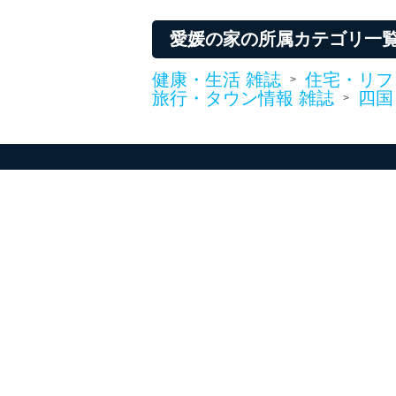
当社は、個人情報に関連す
令及びその他の規範を常に
愛媛の家の所属カテゴリ一
個人情報の安全管理措置
健康・生活 雑誌
住宅・リフ
>
旅行・タウン情報 雑誌
四国
>
当社は、個人情報の正確性
漏えい、滅失またはき損の
アクセス制御
個人データを取り扱う
しています。
アクセス者の識別と認証
機器に標準装備されて
システムを使用する従
外部からの不正アクセス
個人データを取り扱う
個人データを取り扱う
としています。
情報システムの使用に伴