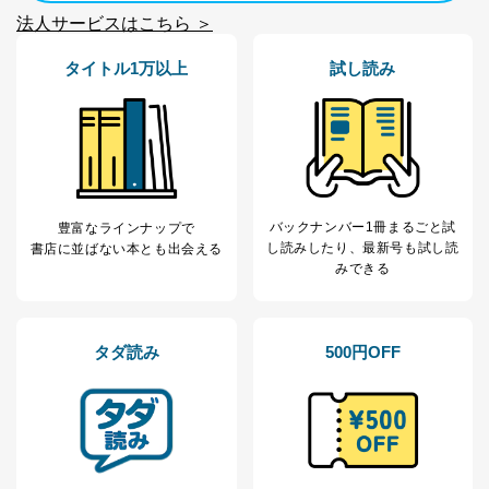
東京都渋谷区南平台町16-11
法人サービスはこちら ＞
株式会社富士山マガジンサービス
代表取締役会長 西野 伸一郎
個人情報保護管理者: 経営管理グループディレクター 前
タイトル1万以上
試し読み
田 嘉也
２．利用目的
当社が取り扱う開示対象個人情報の利用目的は次のとお
りです。
No
個人情報の種類
利用目的
バックナンバー1冊まるごと試
豊富なラインナップで
購入商品の配送のため
し読み
したり、最新号も試し読
書店に並ばない本とも出会える
商品代金回収のため
みできる
ｅメール等による商品、サービ
ス、キャンペーン等の広告の案内
当社の定期購読サ
のため
1
ービス等をご利用
個人が特定できない形で取得した
タダ読み
500円OFF
の方の個人情報
閲覧履歴や購買履歴等の情報を分
析して、趣味・嗜好に
応じた新商品・サービスに関する
広告のため
当社にお問合わせ
お問い合わせ対応、トラブル対
2
いただいた方の個
処、オペレーター教育など応対品