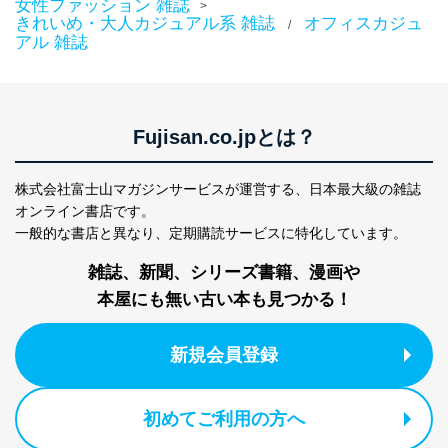
女性ファッション 雑誌
>
貴殿の個人情報及び当社の個人情報保護マネジメントシ
きれいめ・大人カジュアル系 雑誌
オフィスカジュ
/
ステムに関するご相談及び苦情については以下までご連
アル 雑誌
絡ください。
適切、かつ迅速に対応させていただきます。
株式会社富士山マガジンサービス 個人情報問い合わせ
係
Fujisan.co.jpとは？
TEL：0570-200-223
FAX：03-5459-7073
e-mail：
cs@fujisan.co.jp
株式会社富士山マガジンサービスが運営する、
日本最大級の雑誌
オンライン書店です。
改訂：2025年2月20日
制定：2005年4月1日
一般的な書店と異なり、
定期購読サービスに特化しています。
株式会社富士山マガジンサービス
代表取締役会長 西野 伸一郎
雑誌、新聞、シリーズ書籍、漫画や
本屋にも無い古い本も見つかる！
個人情報の取扱いについて
１．個人情報保護管理者
新規会員登録
当社は以下の個人情報保護管理者を設置し、個人情報保
護管理者の責任のもと、個人情報を取得・アクセス・利
用・提供・管理いたします。
初めてご利用の方へ