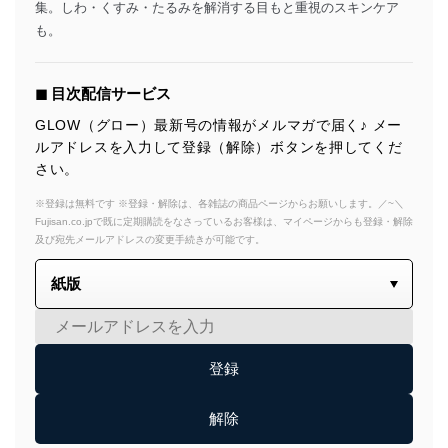
集。しわ・くすみ・たるみを解消する目もと重視のスキンケア
も。
◼︎ 目次配信サービス
GLOW（グロー）最新号の情報がメルマガで届く♪ メー
ルアドレスを入力して登録（解除）ボタンを押してくだ
さい。
※登録は無料です ※登録・解除は、各雑誌の商品ページからお願いします。／~＼
Fujisan.co.jpで既に定期購読をなさっているお客様は、マイページからも登録・解除
及び宛先メールアドレスの変更手続きが可能です。