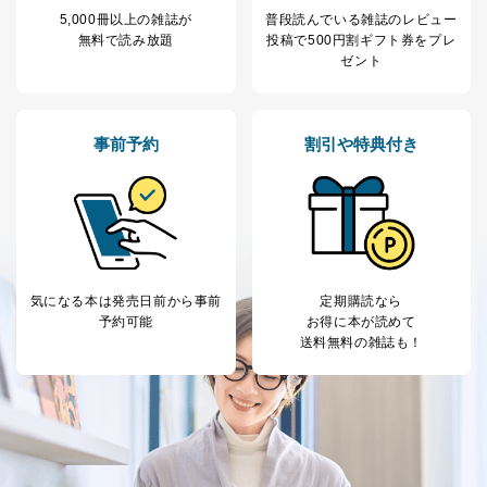
人情報
質向上のため
5,000冊以上の雑誌が
普段読んでいる雑誌のレビュー
カスタマーQ＆Aサイトの投稿内容
無料で読み放題
投稿で
500円割ギフト券をプレ
の確認のため
ゼント
ｅメール等によるカスタマーQ＆A
当社カスタマーQ＆
サイトのサービス内容のご案内の
3
Aサービス利用者
ため
ｅメール等による商品、サービ
事前予約
割引や特典付き
ス、キャンペーン等の広告に関す
るご案内のため
採用応募者の方の
4
採用選考、ご連絡のため
個人情報
当社の従業者の個
人事、総務などの雇用管理等のた
5
人情報
め
パートナー（提携
購入商品配送のため
企業）からの委託
提携企業及びお客様がご購入され
気になる本は
発売日前から事前
定期購読なら
により当社の
た商品の発売元企業からのｅメー
予約可能
お得に本が読めて
6
定期購読サービス
ル等による商品、
送料無料の雑誌も！
等をご利用の方の
サービス、キャンペーン等の広告
個人情報
に関するご案内のため
当社のサービス利用状況の把握お
よびその分析のため
お問い合わせ対応、トラブル対
SNS公式アカウン
処、オペレーター教育など応対品
7
トに登録された方
質向上のため