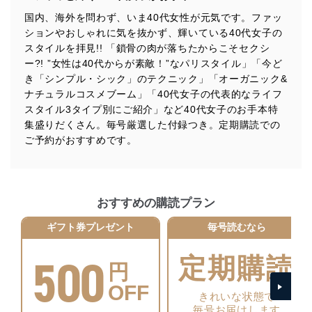
みを確実にするため、従業者等の教育を徹底してまいり
ます。また、目的外利用を行わないために、適切な管理
国内、海外を問わず、いま40代女性が元気です。ファッ
措置を講じます。
ションやおしゃれに気を抜かず、輝いている40代女子の
スタイルを拝見!! 「鎖骨の肉が落ちたからこそセクシ
法令遵守
ー?! ”女性は40代からが素敵！”なパリスタイル」「今ど
当社は、個人情報に関連する法令、国が定める指針及び
き「シンプル・シック」のテクニック」「オーガニック&
その他の規範を遵守します。また、当社の管理の仕組み
ナチュラルコスメブーム」「40代女子の代表的なライフ
に、これらの法令及びその他の規範を常に適合させま
スタイル3タイプ別にご紹介」など40代女子のお手本特
す。
集盛りだくさん。毎号厳選した付録つき。定期購読での
ご予約がおすすめです。
個人情報の安全管理措置
当社は、個人情報の正確性及び安全性を確保するため
に、下記セキュリティ対策をはじめとする安全対策を実
施し、個人情報の漏えい、滅失またはき損の防止及び是
おすすめの購読プラン
正に努めます。
ギフト券プレゼント
毎号読むなら
アクセス制御
個人データを取り扱うことのできる機器及び当該
500
機器を取り扱う従業者を明確化し、 個人データへ
定期購読
円
の不要なアクセスを防止しています。
OFF
アクセス者の識別と認証
きれいな状態で
機器に標準装備されているユーザー制御機能（ユ
毎号お届けします