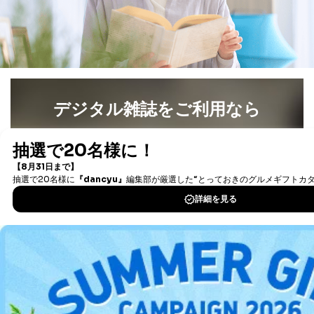
の個人情報
その他当社のプライバシーポリシ
ー等にて公表する利用目的達成の
ため
※上記の利用目的のうちNo.1～5については保有個人デ
ータ（開示対象個人情報）の利用目的であり、下記4.の
開示等のご請求に対応させていただきます。
なお、6、7については、パートナー（提携企業）様又は
デジタル雑誌をご利用なら
各SNS運営会社様にご請求いただきますようお願い致し
ます。
最新号〜バックナンバーまで7000冊以上の雑誌
（電子
３．個人情報の第三者提供について
書籍）が無料で読み放題！
タダ読みサービス
を楽しもう！
当社は、取得した個人情報を適切に管理し､あらかじめ
本人の同意を得ることなく第三者に提供することはあり
ません。ただし、次の場合は除きます。
DOWNLOAD FOR IOS
法令に基づく場合
人の生命､身体または財産の保護のために必要がある
DOWNLOAD FOR ANDROID
場合であって、本人の同意を得ることが困難であると
き。
公衆衛生の向上または児童の健全な育成の推進のため
ご利用方法はこちら
に特に必要がある場合であって、本人の同意を得るこ
とが困難である場合。
国の機関もしくは地方公共団体またはその委託を受け