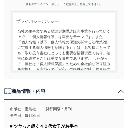
以下のプライバシーポリシーに同意の上、登録して下さい。
プライバシーポリシー
当社の主事業である雑誌定期購読販売事業を行っていく
上で、「個人情報保護」は重要なテーマです。また、
「個人情報（以下、個人情報の保護の関する法律第2条
に定義する個人情報を意味する）」は、お客様にとって
も、取り扱う当社にとっても重要な情報資産であり、確
実に保護することは重要な責務であります。 したがっ
て、当社は「個人情報保護」のための全社的な取り組み
を実施し、お客様への「安心」の提供及び社会的責任の
責務を果たすことを確実にいたします。
個人情報の取得・利用・提供について
商品情報・内容
当社は、個人情報の取得・利用・提供に際して、その利
用目的を明確にし、本人の同意を得たうえで利用目的の
達成に必要な範囲内で適法かつ公正な手段によって取
出版社：
宝島社
発行間隔：月刊
得・利用・提供を行います。また、当社が保有している
発売日：毎月28日
個人情報は、同意を得ずに目的外利用、第三者への提
供・開示は行いません。当社においてはこれらの取り組
■ ツヤっと輝く４０代女子がお手本