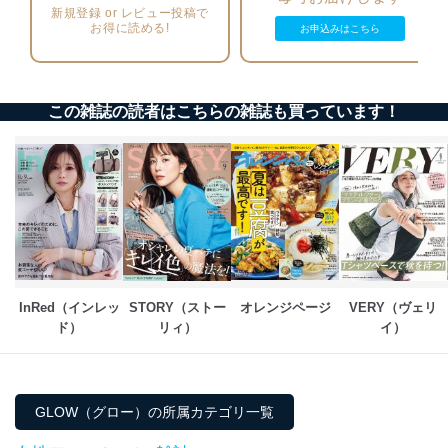
ーザーアカウント制御）により、個人情報データ
新規登録 or レビュー投稿で
お得に読める!
ベース等を取り扱う情報システムを使用する従業
お申込みはこちら
者を識別・認証しています。
外部からの不正アクセス等の防止
個人データを取り扱う機器等のオペレーティング
この雑誌の読者はこちらの雑誌も買っています！
システムを最新の状態に保持しています。
個人データを取り扱う機器等にセキュリティ対策
ソフトウェア等を導入し、自動更新 機能等の活用
により、これを最新状態としています。
情報システムの使用に伴う漏洩等の防止
メール等により個人データの含まれるファイルを
送信する場合に、当該ファイルへのパスワードを
設定しています。
InRed（インレッ
STORY（ストー
オレンジページ
VERY（ヴェリ
個人情報保護マネジメントシステムの継続的改善
ド）
リィ）
イ）
当社は、内部監査及びマネジメントレビューの機会を通
じて、個人情報保護マネジメントシステムを継続的に改
善し、常に最良の状態を維持します。
GLOW（グロー）の所属カテゴリ一覧
苦情及び相談受付け窓口