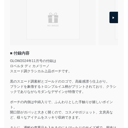
■ 付録内容
GLOW2024年11月号の付録は
ロベルタ ディ カメリーノ
スエード調クラシカル上品ポーチです。
黒のスエード調素材とゴールドのロゴで、高級感漂う仕上がり。
ブランドを象徴するトロンプルイユ柄がプリントされており、クラシ
ックでありながらモダンなデザインが特徴です。
ポーチの内側は中綿入りで、ふんわりとした手触りが嬉しいポイン
ト。
開口部がガバッと大きく開くので、コスメやガジェット、文房具な
ど、様々なアイテムをスッキリ収納できます。
さらに、通帳や貴重品を入れるのにもぴったりのサイズ感で、用途は