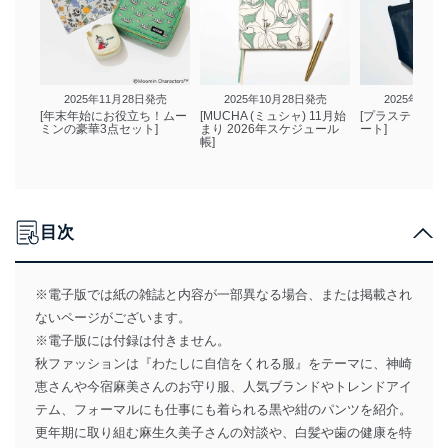
2025年11月28日発売
2025年10月28日発売
2025年09月
[年末年始にお役立ち！ムー
[MUCHA (ミュシャ) 11月始
[プラステ リボ
ミンの豪華3点セット]
まり 2026年スケジュール
ート]
帳]
目次
※電子版では紙の雑誌と内容が一部異なる場合、または掲載され
ないページがございます。
※電子版には付録は付きません。
秋ファッションは『わたしに自信をくれる服』をテーマに、神崎
恵さんや今宿麻美さんのお守り服、人気ブランドやトレンドアイ
テム、フォーマルにも仕事にも着られる黒や紺のパンツを紹介。
更年期に取り組む麻生久美子さんの対談や、白髪や歯の健康を特