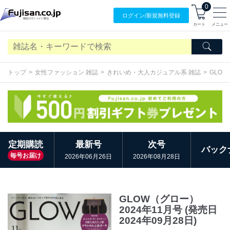
0
ログイン/
新規無料
登録
カート
メニュー
トップ
女性ファッション 雑誌
きれいめ・大人カジュアル系 雑誌
GLO
定期購読
最新号
次号
バック
毎号お届け
2026年06月26日
2026年08月28日
GLOW（グロー）
2024年11月号 (発売日
2024年09月28日)