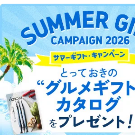
DOWNLOAD FOR ANDROID
ご利用方法はこちら
総合案内
アフィリエイト
採用情報
プレスリリース
お問い合わせ
利用規約
プライバシーポリシー
特定商取引法に基づく表示
会社案内
出版社の皆様へ
投資家の皆様へ
サイトマップ
©︎2002 FUJISAN MAGAZINE SERVICE CO., Ltd.