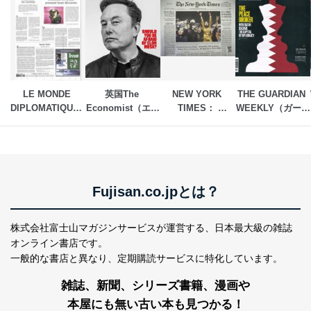
LE MONDE 
英国The 
NEW YORK 
THE GUARDIAN 
DIPLOMATIQUE（ル　
Economist（エコ
TIMES： 
WEEKLY（ガーデ
モンド　ディプロ
ノミスト）
WEEKDAY 
ィアンウィークリ
マティーク）
EDITION（ニュー
ー）
ヨークタイムズ　
ウィークデイ　エ
ディション）
Fujisan.co.jpとは？
株式会社富士山マガジンサービスが運営する、
日本最大級の雑誌
オンライン書店です。
一般的な書店と異なり、
定期購読サービスに特化しています。
雑誌、新聞、シリーズ書籍、漫画や
本屋にも無い古い本も見つかる！