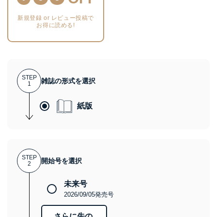
新規登録 or レビュー投稿で
お得に読める!
STEP
雑誌の形式を選択
1
紙版
STEP
開始号を選択
2
未来号
2026/09/05発売号
さらに先の