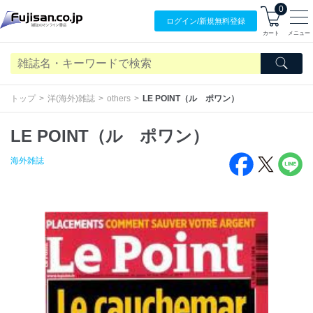
0
ログイン/
新規無料
登録
カート
メニュー
トップ
洋(海外)雑誌
others
LE POINT（ル ポワン）
LE POINT（ル ポワン）
海外雑誌