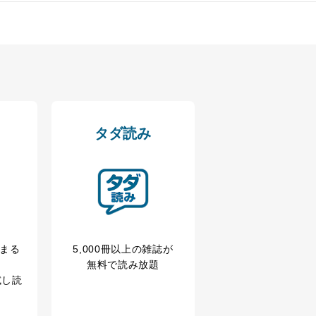
dition
ンエコー）
タダ読み
冊まる
5,000冊以上の雑誌が
無料で読み放題
試し読