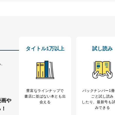
アルファ）
MAGAZINE （ナショナ
Weekend E
ルジオグラフィック英
語版）　
タイトル1万以上
試し読み
る、
豊富なラインナップで
バックナンバー1
書店に並ばない本とも出
ごと試し読み
漫画や
会える
したり、最新号も
みできる
る！