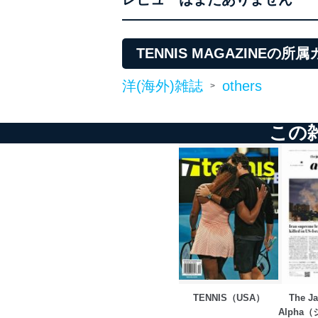
TENNIS MAGAZINEの
洋(海外)雑誌
others
>
この
TENNIS（USA）
The Ja
Alpha