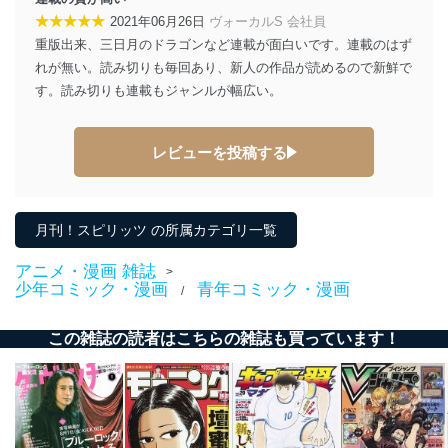
★★★★★
2021年06月26日
ヴォーカルS 会社員
重版出来、三日月のドラゴンなど連載が面白いです。連載のはず
れが無い。読み切りも毎回あり、新人の作品が読めるので新鮮で
す。読み切りも連載もジャンルが幅広い。
レビューを投稿する
月刊！スピリッツ の所属カテゴリ一覧
アニメ・漫画 雑誌
>
少年コミック・漫画
青年コミック・漫画
/
この雑誌の読者はこちらの雑誌も買っています！