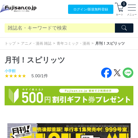
0
ログイン/
新規無料
登録
カート
メニュー
トップ
アニメ・漫画 雑誌
青年コミック・漫画
月刊！スピリッツ
月刊！スピリッツ
小学館
★★★★★
5.00/1件