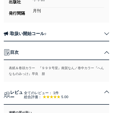
出版社
月刊
発行間隔
取扱い開始コール♪
目次
表紙＆巻頭カラー 『９９９号室』南賀なん／巻中カラー『へん
なものみっけ』早良 朋
レビュ
全てのレビュー：
1件
ー
総合評価：
★★★★★
5.00
連載の質が高い