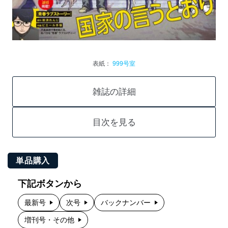
表紙：
999号室
雑誌の詳細
目次を見る
単品購入
下記ボタンから
最新号
次号
バックナンバー
増刊号・その他