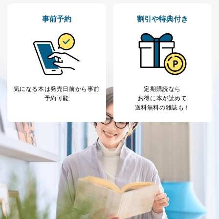
東京都渋谷区南平台町16-11
事前予約
割引や特典付き
株式会社富士山マガジンサービス
代表取締役会長 西野 伸一郎
個人情報保護管理者: 経営管理グループディレクター 前
田 嘉也
２．利用目的
当社が取り扱う開示対象個人情報の利用目的は次のとお
気になる本は
発売日前から事前
定期購読なら
りです。
予約可能
お得に本が読めて
送料無料の雑誌も！
No
個人情報の種類
利用目的
購入商品の配送のため
商品代金回収のため
ｅメール等による商品、サービ
ス、キャンペーン等の広告の案内
当社の定期購読サ
のため
1
ービス等をご利用
個人が特定できない形で取得した
の方の個人情報
閲覧履歴や購買履歴等の情報を分
析して、趣味・嗜好に
応じた新商品・サービスに関する
広告のため
当社にお問合わせ
お問い合わせ対応、トラブル対