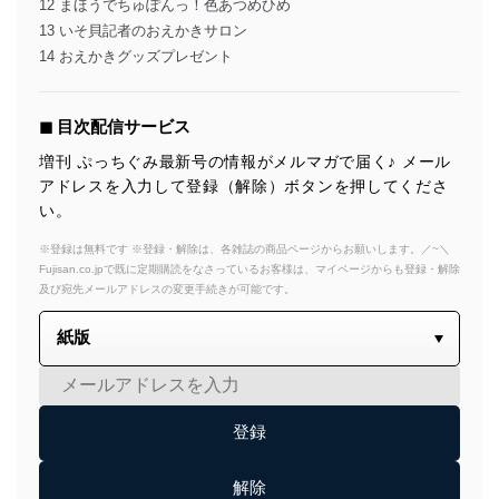
12 まほうでちゅぽんっ！色あつめひめ
13 いそ貝記者のおえかきサロン
14 おえかきグッズプレゼント
◼︎ 目次配信サービス
増刊 ぷっちぐみ最新号の情報がメルマガで届く♪ メール
アドレスを入力して登録（解除）ボタンを押してくださ
い。
※登録は無料です ※登録・解除は、各雑誌の商品ページからお願いします。／~＼
Fujisan.co.jpで既に定期購読をなさっているお客様は、マイページからも登録・解除
及び宛先メールアドレスの変更手続きが可能です。