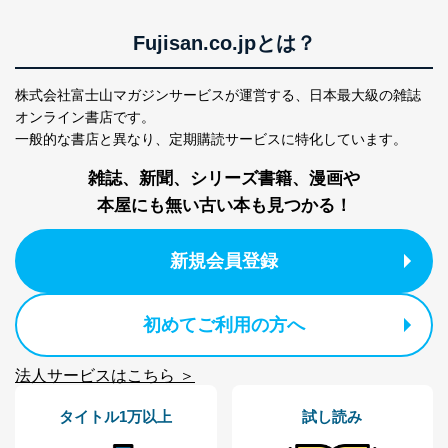
機器に標準装備されているユーザー制御機能（ユ
ーザーアカウント制御）により、個人情報データ
Fujisan.co.jpとは？
ベース等を取り扱う情報システムを使用する従業
者を識別・認証しています。
株式会社富士山マガジンサービスが運営する、
日本最大級の雑誌
外部からの不正アクセス等の防止
オンライン書店です。
個人データを取り扱う機器等のオペレーティング
一般的な書店と異なり、
定期購読サービスに特化しています。
システムを最新の状態に保持しています。
個人データを取り扱う機器等にセキュリティ対策
雑誌、新聞、シリーズ書籍、漫画や
ソフトウェア等を導入し、自動更新 機能等の活用
により、これを最新状態としています。
本屋にも無い古い本も見つかる！
情報システムの使用に伴う漏洩等の防止
メール等により個人データの含まれるファイルを
新規会員登録
送信する場合に、当該ファイルへのパスワードを
設定しています。
初めてご利用の方へ
個人情報保護マネジメントシステムの継続的改善
当社は、内部監査及びマネジメントレビューの機会を通
法人サービスはこちら ＞
じて、個人情報保護マネジメントシステムを継続的に改
善し、常に最良の状態を維持します。
タイトル1万以上
試し読み
苦情及び相談受付け窓口