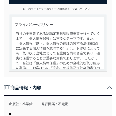
以下のプライバシーポリシーに同意の上、登録して下さい。
プライバシーポリシー
当社の主事業である雑誌定期購読販売事業を行っていく
上で、「個人情報保護」は重要なテーマです。また、
「個人情報（以下、個人情報の保護の関する法律第2条
に定義する個人情報を意味する）」は、お客様にとって
も、取り扱う当社にとっても重要な情報資産であり、確
実に保護することは重要な責務であります。 したがっ
て、当社は「個人情報保護」のための全社的な取り組み
を実施し、お客様への「安心」の提供及び社会的責任の
責務を果たすことを確実にいたします。
個人情報の取得・利用・提供について
商品情報・内容
当社は、個人情報の取得・利用・提供に際して、その利
用目的を明確にし、本人の同意を得たうえで利用目的の
達成に必要な範囲内で適法かつ公正な手段によって取
出版社：
小学館
発行間隔：不定期
得・利用・提供を行います。また、当社が保有している
個人情報は、同意を得ずに目的外利用、第三者への提
■