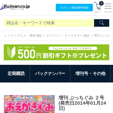
0
ログイン/
新規無料
登録
カート
メニュー
トップ
アニメ・漫画 雑誌
ディズニー・キャラクター 雑誌
増刊 ぷっち
定期購読
バックナンバー
増刊号・その他
増刊 ぷっちぐみ ２号
(発売日2014年01月24
日)