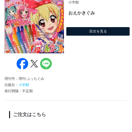
小学館
おえかきぐみ
目次を見る
増刊号：増刊 ぷっちぐみ
出版社：
小学館
発行間隔：不定期
ご注文はこちら