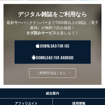
2
いただいた方の個
処、オペレーター教育など応対品
人情報
質向上のため
カスタマーQ＆Aサイトの投稿内容
デジタル雑誌をご利用なら
の確認のため
ｅメール等によるカスタマーQ＆A
最新号〜バックナンバーまで7000冊以上の雑誌
（電子
当社カスタマーQ＆
サイトのサービス内容のご案内の
3
書籍）が無料で読み放題！
Aサービス利用者
ため
ｅメール等による商品、サービ
タダ読みサービス
を楽しもう！
ス、キャンペーン等の広告に関す
るご案内のため
DOWNLOAD FOR IOS
採用応募者の方の
4
採用選考、ご連絡のため
個人情報
当社の従業者の個
人事、総務などの雇用管理等のた
5
DOWNLOAD FOR ANDROID
人情報
め
パートナー（提携
購入商品配送のため
企業）からの委託
提携企業及びお客様がご購入され
ご利用方法はこちら
により当社の
た商品の発売元企業からのｅメー
6
定期購読サービス
ル等による商品、
等をご利用の方の
サービス、キャンペーン等の広告
個人情報
に関するご案内のため
当社のサービス利用状況の把握お
総合案内
よびその分析のため
お問い合わせ対応、トラブル対
SNS公式アカウン
アフィリエイト
採用情報
処、オペレーター教育など応対品