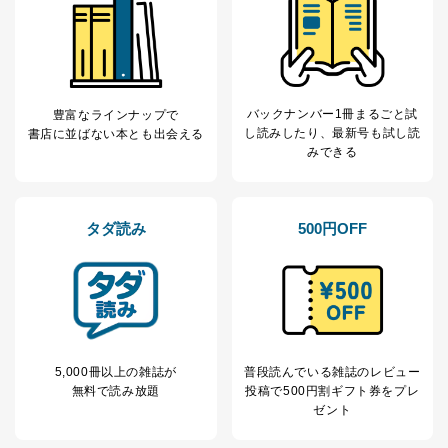
貴殿の個人情報及び当社の個人情報保護マネジメントシ
ステムに関するご相談及び苦情については以下までご連
絡ください。
適切、かつ迅速に対応させていただきます。
バックナンバー1冊まるごと試
豊富なラインナップで
株式会社富士山マガジンサービス 個人情報問い合わせ
し読み
したり、最新号も試し読
書店に並ばない本とも出会える
係
みできる
TEL：0570-200-223
FAX：03-5459-7073
e-mail：
cs@fujisan.co.jp
タダ読み
500円OFF
改訂：2025年2月20日
制定：2005年4月1日
株式会社富士山マガジンサービス
代表取締役会長 西野 伸一郎
個人情報の取扱いについて
１．個人情報保護管理者
5,000冊以上の雑誌が
普段読んでいる雑誌のレビュー
無料で読み放題
投稿で
500円割ギフト券をプレ
当社は以下の個人情報保護管理者を設置し、個人情報保
ゼント
護管理者の責任のもと、個人情報を取得・アクセス・利
用・提供・管理いたします。