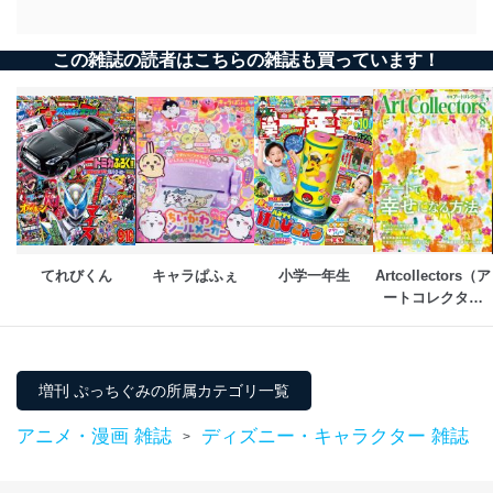
供・開示は行いません。当社においてはこれらの取り組
みを確実にするため、従業者等の教育を徹底してまいり
ます。また、目的外利用を行わないために、適切な管理
この雑誌の読者はこちらの雑誌も買っています！
措置を講じます。
法令遵守
当社は、個人情報に関連する法令、国が定める指針及び
その他の規範を遵守します。また、当社の管理の仕組み
に、これらの法令及びその他の規範を常に適合させま
す。
個人情報の安全管理措置
てれびくん
キャラぱふぇ
小学一年生
Artcollectors（ア
当社は、個人情報の正確性及び安全性を確保するため
ートコレクター
に、下記セキュリティ対策をはじめとする安全対策を実
ズ）
施し、個人情報の漏えい、滅失またはき損の防止及び是
正に努めます。
アクセス制御
増刊 ぷっちぐみの所属カテゴリ一覧
個人データを取り扱うことのできる機器及び当該
機器を取り扱う従業者を明確化し、 個人データへ
アニメ・漫画 雑誌
ディズニー・キャラクター 雑誌
>
の不要なアクセスを防止しています。
アクセス者の識別と認証