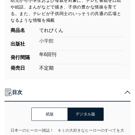
幼児から小学生および母親を対象に、テレビ番組を口絵
や絵話、まんがなどで描き、子供の豊かな情操を育て
る。また、テレビが子供同士のいっそうの共通の広場と
なるような情報を掲載
商品名
てれびくん
小学館
出版社
年6回刊
発行間隔
発売日
不定期
目次
紙版
デジタル版
日本一のヒーロー雑誌！ キミの大好きなヒーローのすべてを大