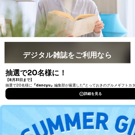
４．開示対象個人情報の「開示」「訂正」等の請求につ
いて
当社は、本人から、開示対象個人情報について利用目的
の通知を求められた場合には、遅滞なくこれに応じま
す。ただし、以下①～④のいずれかに該当する場合は、
利用目的の通知を行なうことはできません。そのとき
は、本人に遅滞無くその旨を通知するとともに、理由を
説明させていただきます。
デジタル雑誌をご利用なら
①利用目的を本人に通知し、又は公表することによって
本人又は第三者の生命、身体、財産その他の権利利益を
最新号〜バックナンバーまで7000冊以上の雑誌
（電子
害するおそれがある場合
書籍）が無料で読み放題！
②利用目的を本人に通知し、又は公表することによって
タダ読みサービス
を楽しもう！
当該事業者の権利又は正当な利益を害するおそれがある
場合
③国の機関又は地方公共団体が法令の定める事務を遂行
DOWNLOAD FOR IOS
することに対して協力する必要がある場合であって、利
用目的を本人に通知し、又は公表することによって当該
事務の遂行に支障を及ぼすおそれがあるとき
DOWNLOAD FOR ANDROID
④開示対象個人情報の利用目的が明らかな場合
開示対象個人情報については、保有個人データの本人ま
ご利用方法はこちら
たはその代理人からの利用目的の通知、開示、変更等