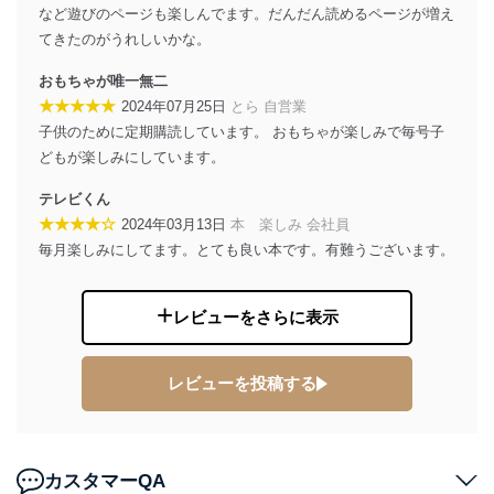
など遊びのページも楽しんでます。だんだん読めるページが増え
当社は、内部監査及びマネジメントレビューの機会を通
てきたのがうれしいかな。
じて、個人情報保護マネジメントシステムを継続的に改
善し、常に最良の状態を維持します。
おもちゃが唯一無二
苦情及び相談受付け窓口
★★★★★
2024年07月25日
とら 自営業
子供のために定期購読しています。 おもちゃが楽しみで毎号子
貴殿の個人情報及び当社の個人情報保護マネジメントシ
どもが楽しみにしています。
ステムに関するご相談及び苦情については以下までご連
絡ください。
テレビくん
適切、かつ迅速に対応させていただきます。
★★★★☆
2024年03月13日
本 楽しみ 会社員
株式会社富士山マガジンサービス 個人情報問い合わせ
毎月楽しみにしてます。とても良い本です。有難うございます。
係
TEL：0570-200-223
FAX：03-5459-7073
レビューをさらに表示
e-mail：
cs@fujisan.co.jp
改訂：2025年2月20日
レビューを投稿する
制定：2005年4月1日
株式会社富士山マガジンサービス
代表取締役会長 西野 伸一郎
個人情報の取扱いについて
カスタマーQA