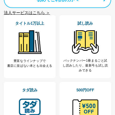
個人情報
に関するご案内のため
当社のサービス利用状況の把握お
法人サービスはこちら ＞
よびその分析のため
お問い合わせ対応、トラブル対
SNS公式アカウン
タイトル1万以上
試し読み
処、オペレーター教育など応対品
7
トに登録された方
質向上のため
の個人情報
その他当社のプライバシーポリシ
ー等にて公表する利用目的達成の
ため
※上記の利用目的のうちNo.1～5については保有個人デ
ータ（開示対象個人情報）の利用目的であり、下記4.の
開示等のご請求に対応させていただきます。
バックナンバー1冊まるごと試
豊富なラインナップで
なお、6、7については、パートナー（提携企業）様又は
し読み
したり、最新号も試し読
書店に並ばない本とも出会える
各SNS運営会社様にご請求いただきますようお願い致し
みできる
ます。
３．個人情報の第三者提供について
タダ読み
500円OFF
当社は、取得した個人情報を適切に管理し､あらかじめ
本人の同意を得ることなく第三者に提供することはあり
ません。ただし、次の場合は除きます。
法令に基づく場合