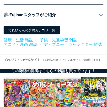
１．個人情報保護管理者
当社は以下の個人情報保護管理者を設置し、個人情報保
Fujisanスタッフがご紹介
護管理者の責任のもと、個人情報を取得・アクセス・利
用・提供・管理いたします。
東京都渋谷区南平台町16-11
てれびくんの所属カテゴリ一覧
株式会社富士山マガジンサービス
代表取締役会長 西野 伸一郎
健康・生活 雑誌
子供・児童学習 雑誌
>
個人情報保護管理者: 経営管理グループディレクター 前
アニメ・漫画 雑誌
ディズニー・キャラクター 雑誌
>
田 嘉也
２．利用目的
てれびくんの公式サイト
（※雑誌のオフィシャルサイトに移動します）
当社が取り扱う開示対象個人情報の利用目的は次のとお
りです。
この雑誌の読者はこちらの雑誌も買っています！
No
個人情報の種類
利用目的
購入商品の配送のため
商品代金回収のため
ｅメール等による商品、サービ
ス、キャンペーン等の広告の案内
当社の定期購読サ
のため
1
ービス等をご利用
個人が特定できない形で取得した
の方の個人情報