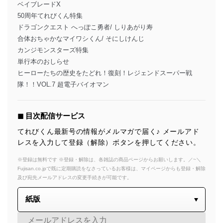
ベイブレードX
50周年てれびくん特集
ドラゴンクエスト へっぽこ勇者/ しりあがり寿
合体おちゃかなマイワシくん/ そにしけんじ
カンジモンスターズ特集
単行本のおしらせ
ヒーローたちの歴史をたどれ！復刻！レジェンドスーパー戦
隊！！VOL.7 超電子バイオマン
◼︎ 目次配信サービス
てれびくん最新号の情報がメルマガで届く♪ メールアド
レスを入力して登録（解除）ボタンを押してください。
※登録は無料です ※登録・解除は、各雑誌の商品ページからお願いします。／~＼
Fujisan.co.jpで既に定期購読をなさっているお客様は、マイページからも登録・解除
及び宛先メールアドレスの変更手続きが可能です。