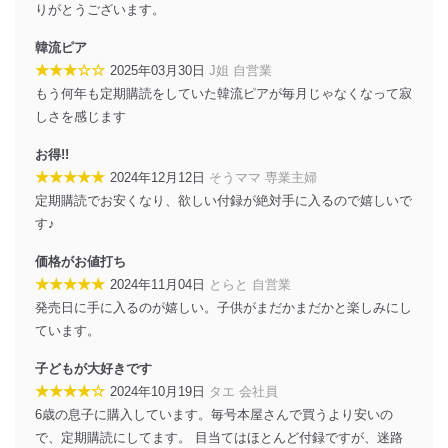
りがとうございます。
個人データを取り扱うことのできる機器及び当該
機器を取り扱う従業者を明確化し、 個人データへ
韓流ピア
の不要なアクセスを防止しています。
★★★☆☆
2025年03月30日
J姐 自営業
アクセス者の識別と認証
もう何年も定期購読をしていた韓流ピアが毎月じゃなくなって寂
機器に標準装備されているユーザー制御機能（ユ
しさを感じます
ーザーアカウント制御）により、個人情報データ
ベース等を取り扱う情報システムを使用する従業
お得!!
者を識別・認証しています。
★★★★★
2024年12月12日
そうママ 専業主婦
定期購読でお安くなり、欲しい付録が絶対手に入るので嬉しいで
外部からの不正アクセス等の防止
個人データを取り扱う機器等のオペレーティング
す♪
システムを最新の状態に保持しています。
個人データを取り扱う機器等にセキュリティ対策
価格がお値打ち
ソフトウェア等を導入し、自動更新 機能等の活用
★★★★★
2024年11月04日
とらと 自営業
により、これを最新状態としています。
発売日に手に入るのが嬉しい。子供がまだかまだかと楽しみにし
ています。
情報システムの使用に伴う漏洩等の防止
メール等により個人データの含まれるファイルを
子どもが大好きです
送信する場合に、当該ファイルへのパスワードを
★★★★☆
2024年10月19日
タエ 会社員
設定しています。
6歳の息子に購入しています。毎号本屋さんで買うより安いの
個人情報保護マネジメントシステムの継続的改善
で、定期購読にしてます。 目当てはほとんど付録ですが、迷路