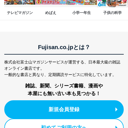
閲覧履歴や購買履歴等の情報を分
析して、趣味・嗜好に
応じた新商品・サービスに関する
テレビマガジン
めばえ
小学一年生
子供の科学
広告のため
当社にお問合わせ
お問い合わせ対応、トラブル対
2
いただいた方の個
処、オペレーター教育など応対品
人情報
質向上のため
カスタマーQ＆Aサイトの投稿内容
の確認のため
Fujisan.co.jpとは？
ｅメール等によるカスタマーQ＆A
当社カスタマーQ＆
サイトのサービス内容のご案内の
3
Aサービス利用者
ため
株式会社富士山マガジンサービスが運営する、
日本最大級の雑誌
ｅメール等による商品、サービ
オンライン書店です。
ス、キャンペーン等の広告に関す
一般的な書店と異なり、
定期購読サービスに特化しています。
るご案内のため
採用応募者の方の
雑誌、新聞、シリーズ書籍、漫画や
4
採用選考、ご連絡のため
個人情報
本屋にも無い古い本も見つかる！
当社の従業者の個
人事、総務などの雇用管理等のた
5
人情報
め
パートナー（提携
購入商品配送のため
新規会員登録
企業）からの委託
提携企業及びお客様がご購入され
により当社の
た商品の発売元企業からのｅメー
6
定期購読サービス
ル等による商品、
初めてご利用の方へ
等をご利用の方の
サービス、キャンペーン等の広告