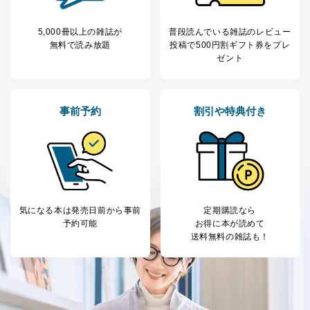
人の生命､身体または財産の保護のために必要がある
場合であって、本人の同意を得ることが困難であると
き。
5,000冊以上の雑誌が
普段読んでいる雑誌のレビュー
公衆衛生の向上または児童の健全な育成の推進のため
無料で読み放題
投稿で
500円割ギフト券をプレ
に特に必要がある場合であって、本人の同意を得るこ
ゼント
とが困難である場合。
国の機関もしくは地方公共団体またはその委託を受け
た者が法令の定める事務を遂行することに対して協力
する必要がある場合であって、本人の同意を得ること
事前予約
割引や特典付き
により当該事務の遂行に支障を及ぼすおそれがあると
き。
上記２．の利用目的を実施するために守秘義務を結ん
だ企業に、業務の一部として個人情報の取扱いを委
託・提供する場合、その業務に必要な範囲で委託・提
供先企業に個人情報を開示することがあります。
委託・提供先企業は具体的には以下のような企業です
気になる本は
発売日前から事前
定期購読なら
が、これらに限りません。
予約可能
お得に本が読めて
委託先：カスタマーサポート支援会社 、クレジッ
送料無料の雑誌も！
トカード決済などの決済代行・料金回収会社、広
告配信サービス会社
提供先：出版社、出版物発売元、卸売会社、販売
店など商品の供給者、梱包会社、配送会社、新聞
販売店などの梱包・配送・配達会社