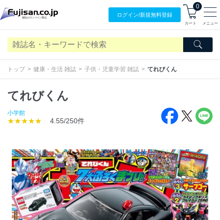
0
ログイン/
新規無料
登録
カート
メニュー
トップ
健康・生活 雑誌
子供・児童学習 雑誌
てれびくん
てれびくん
小学館
★★★★★
4.55/250件