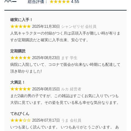
当社は、個人情報の取得・利用・提供に際して、その利
ー
総合評価：
★★★★★
4.55
用目的を明確にし、本人の同意を得たうえで利用目的の
達成に必要な範囲内で適法かつ公正な手段によって取
得・利用・提供を行います。また、当社が保有している
確実に入手！
個人情報は、同意を得ずに目的外利用、第三者への提
★★★★★
2025年11月30日
シャンゼリゼ 会社員
供・開示は行いません。当社においてはこれらの取り組
人気キャラクターの付録がつく月は店頭入手が難しい時が有りま
みを確実にするため、従業者等の教育を徹底してまいり
ます。また、目的外利用を行わないために、適切な管理
すが定期購読だと確実に入手出来、安心です。
措置を講じます。
定期購読
法令遵守
★★★★★
2025年08月23日
ます 学生
病院に入院していて、コロナで面会が出来ない時期にも配達して
当社は、個人情報に関連する法令、国が定める指針及び
頂き助かりました!
その他の規範を遵守します。また、当社の管理の仕組み
に、これらの法令及びその他の規範を常に適合させま
大満足！
す。
★★★★★
2025年08月15日
ルカ 経営者
個人情報の安全管理措置
まだ2歳の男の子ですが、この雑誌はすごくお気に入りでいつも
大切に見ています。その姿を見ている私も幸せな気分なります。
当社は、個人情報の正確性及び安全性を確保するため
に、下記セキュリティ対策をはじめとする安全対策を実
てれびくん
施し、個人情報の漏えい、滅失またはき損の防止及び是
★★★☆☆
2025年07月17日
うま 会社員
正に努めます。
いつも楽しく読んでいます。 いつもありがとうございます。 あ
アクセス制御