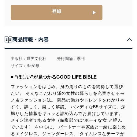
供・開示は行いません。当社においてはこれらの取り組
みを確実にするため、従業者等の教育を徹底してまいり
登録
ます。また、目的外利用を行わないために、適切な管理
措置を講じます。
法令遵守
商品情報・内容
当社は、個人情報に関連する法令、国が定める指針及び
その他の規範を遵守します。また、当社の管理の仕組み
に、これらの法令及びその他の規範を常に適合させま
出版社：
世界文化社
発行間隔：季刊
す。
サイズ：B5変形
個人情報の安全管理措置
■ “ほしい”が見つかるGOOD LIFE BIBLE
当社は、個人情報の正確性及び安全性を確保するため
ファッションをはじめ、身の周りのものを納得して選び
に、下記セキュリティ対策をはじめとする安全対策を実
たい。 そんなこだわり派の女性の暮らしを充実させるモ
施し、個人情報の漏えい、滅失またはき損の防止及び是
ノ＆ファッション誌。 商品の魅力やトレンドをわかりや
正に努めます。
すく、詳しく、楽しく解説、 ハンディなB5サイズに、深
アクセス制御
堀りした情報をギュッと詰め込んでお届けしています。
個人データを取り扱うことのできる機器及び当該
メイン読者である女性（編集部では″ボーイな女″と呼ん
機器を取り扱う従業者を明確化し、 個人データへ
でいます） を中心に、 パートナーや家族と一緒に楽しめ
の不要なアクセスを防止しています。
るエイジレス、ジェンダーレス、 タイムレスなテーマが