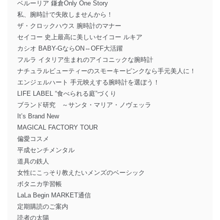
ベルーリア 鎌倉Only One Story
私、腕時計で失敗しませんから！
ザ・クロックハウス 腕時計のマナー
セイコー 史上最高に美しいセイコー ルキア
カシオ BABY-GならON⇔OFF大活躍
フルラ イタリア生まれのアイコニックな腕時計
ナチュラルビューティーのスモーキーピンクなら手元美人に！
エンジェルハート 手元映えする腕時計を選ぼう！
LIFE LABEL “食べられる庭”づくり
ブランド研究 ～サンタ・マリア・ノヴェッラ
It’s Brand New
MAGICAL FACTORY TOUR
偏愛コスメ
平成センチメンタル
道具の鉄人
女性にこっそり教えたいメンズのベーシック
ボタニカ学習帳
LaLa Begin MARKET通信
定期購読のご案内
読者の太陽