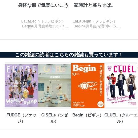
苦情及び相談受付け窓口
身軽な服で気楽にいこう
家時計と暮らせば。
貴殿の個人情報及び当社の個人情報保護マネジメントシ
ステムに関するご相談及び苦情については以下までご連
LaLaBegin（ララビギン）
LaLaBegin（ララビギン）
絡ください。
Begin6月号臨時増刊6・7
Begin4月号臨時増刊4・5
2021
2021
適切、かつ迅速に対応させていただきます。
株式会社富士山マガジンサービス 個人情報問い合わせ
係
この雑誌の読者はこちらの雑誌も買っています！
TEL：0570-200-223
FAX：03-5459-7073
e-mail：
cs@fujisan.co.jp
改訂：2025年2月20日
制定：2005年4月1日
株式会社富士山マガジンサービス
代表取締役会長 西野 伸一郎
個人情報の取扱いについて
FUDGE（ファッ
GISELe（ジゼ
Begin（ビギン）
CLUEL（クルーエ
１．個人情報保護管理者
ジ）
ル）
ル）
当社は以下の個人情報保護管理者を設置し、個人情報保
護管理者の責任のもと、個人情報を取得・アクセス・利
用・提供・管理いたします。