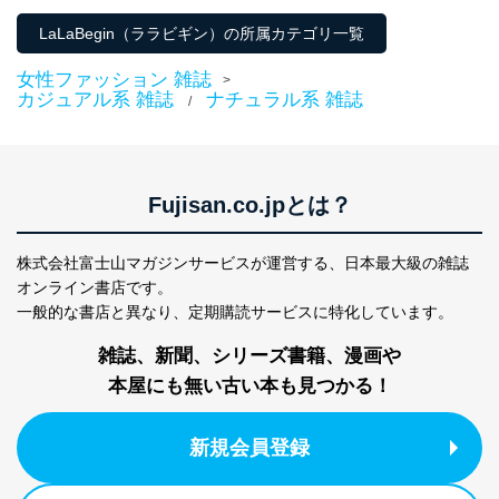
LaLaBegin（ララビギン）の所属カテゴリ一覧
東京都渋谷区南平台町16-11
株式会社富士山マガジンサービス
女性ファッション 雑誌
>
代表取締役会長 西野 伸一郎
カジュアル系 雑誌
ナチュラル系 雑誌
/
個人情報保護管理者: 経営管理グループディレクター 前
田 嘉也
２．利用目的
Fujisan.co.jpとは？
当社が取り扱う開示対象個人情報の利用目的は次のとお
りです。
株式会社富士山マガジンサービスが運営する、
日本最大級の雑誌
No
個人情報の種類
利用目的
購入商品の配送のため
オンライン書店です。
商品代金回収のため
一般的な書店と異なり、
定期購読サービスに特化しています。
ｅメール等による商品、サービ
ス、キャンペーン等の広告の案内
雑誌、新聞、シリーズ書籍、漫画や
当社の定期購読サ
のため
1
ービス等をご利用
本屋にも無い古い本も見つかる！
個人が特定できない形で取得した
の方の個人情報
閲覧履歴や購買履歴等の情報を分
析して、趣味・嗜好に
新規会員登録
応じた新商品・サービスに関する
広告のため
当社にお問合わせ
お問い合わせ対応、トラブル対