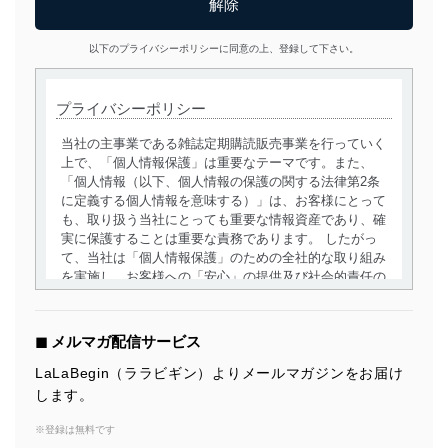
以下のプライバシーポリシーに同意の上、登録して下さい。
プライバシーポリシー
当社の主事業である雑誌定期購読販売事業を行っていく
上で、「個人情報保護」は重要なテーマです。また、
「個人情報（以下、個人情報の保護の関する法律第2条
に定義する個人情報を意味する）」は、お客様にとって
も、取り扱う当社にとっても重要な情報資産であり、確
実に保護することは重要な責務であります。 したがっ
て、当社は「個人情報保護」のための全社的な取り組み
を実施し、お客様への「安心」の提供及び社会的責任の
責務を果たすことを確実にいたします。
個人情報の取得・利用・提供について
◼︎ メルマガ配信サービス
当社は、個人情報の取得・利用・提供に際して、その利
LaLaBegin（ララビギン）よりメールマガジンをお届け
用目的を明確にし、本人の同意を得たうえで利用目的の
します。
達成に必要な範囲内で適法かつ公正な手段によって取
得・利用・提供を行います。また、当社が保有している
※登録は無料です
個人情報は、同意を得ずに目的外利用、第三者への提