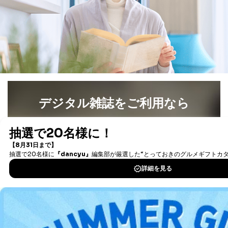
とが困難である場合。
国の機関もしくは地方公共団体またはその委託を受け
た者が法令の定める事務を遂行することに対して協力
する必要がある場合であって、本人の同意を得ること
により当該事務の遂行に支障を及ぼすおそれがあると
き。
上記２．の利用目的を実施するために守秘義務を結ん
だ企業に、業務の一部として個人情報の取扱いを委
託・提供する場合、その業務に必要な範囲で委託・提
供先企業に個人情報を開示することがあります。
デジタル雑誌をご利用なら
委託・提供先企業は具体的には以下のような企業です
が、これらに限りません。
最新号〜バックナンバーまで7000冊以上の雑誌
（電子
委託先：カスタマーサポート支援会社 、クレジッ
書籍）が無料で読み放題！
トカード決済などの決済代行・料金回収会社、広
告配信サービス会社
タダ読みサービス
を楽しもう！
提供先：出版社、出版物発売元、卸売会社、販売
店など商品の供給者、梱包会社、配送会社、新聞
DOWNLOAD FOR IOS
販売店などの梱包・配送・配達会社
４．開示対象個人情報の「開示」「訂正」等の請求につ
DOWNLOAD FOR ANDROID
いて
当社は、本人から、開示対象個人情報について利用目的
の通知を求められた場合には、遅滞なくこれに応じま