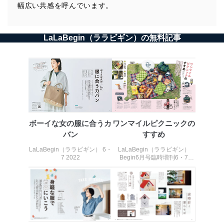
アクセス者の識別と認証
幅広い共感を呼んでいます。
機器に標準装備されているユーザー制御機能（ユ
ーザーアカウント制御）により、個人情報データ
ベース等を取り扱う情報システムを使用する従業
LaLaBegin（ララビギン）の無料記事
者を識別・認証しています。
外部からの不正アクセス等の防止
個人データを取り扱う機器等のオペレーティング
システムを最新の状態に保持しています。
個人データを取り扱う機器等にセキュリティ対策
ソフトウェア等を導入し、自動更新 機能等の活用
により、これを最新状態としています。
ボーイな女の服に合うカ
ワンマイルピクニックの
情報システムの使用に伴う漏洩等の防止
バン
すすめ
メール等により個人データの含まれるファイルを
送信する場合に、当該ファイルへのパスワードを
LaLaBegin（ララビギン） 6・
LaLaBegin（ララビギン）
設定しています。
7 2022
Begin6月号臨時増刊6・7
2021
個人情報保護マネジメントシステムの継続的改善
当社は、内部監査及びマネジメントレビューの機会を通
じて、個人情報保護マネジメントシステムを継続的に改
善し、常に最良の状態を維持します。