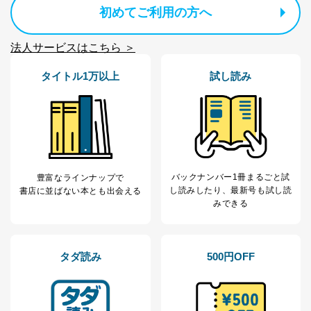
初めてご利用の方へ
2
いただいた方の個
処、オペレーター教育など応対品
人情報
質向上のため
カスタマーQ＆Aサイトの投稿内容
法人サービスはこちら ＞
の確認のため
ｅメール等によるカスタマーQ＆A
タイトル1万以上
試し読み
当社カスタマーQ＆
サイトのサービス内容のご案内の
3
Aサービス利用者
ため
ｅメール等による商品、サービ
ス、キャンペーン等の広告に関す
るご案内のため
採用応募者の方の
4
採用選考、ご連絡のため
個人情報
当社の従業者の個
人事、総務などの雇用管理等のた
バックナンバー1冊まるごと試
豊富なラインナップで
5
人情報
め
し読み
したり、最新号も試し読
書店に並ばない本とも出会える
パートナー（提携
購入商品配送のため
みできる
企業）からの委託
提携企業及びお客様がご購入され
により当社の
た商品の発売元企業からのｅメー
6
定期購読サービス
ル等による商品、
等をご利用の方の
サービス、キャンペーン等の広告
タダ読み
500円OFF
個人情報
に関するご案内のため
当社のサービス利用状況の把握お
よびその分析のため
お問い合わせ対応、トラブル対