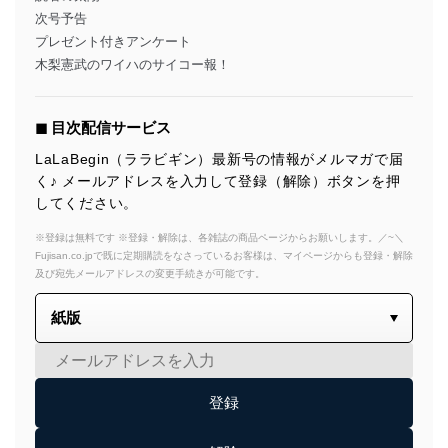
次号予告
プレゼント付きアンケート
木梨憲武のワイハのサイコー報！
◼︎ 目次配信サービス
LaLaBegin（ララビギン）最新号の情報がメルマガで届
く♪ メールアドレスを入力して登録（解除）ボタンを押
してください。
※登録は無料です ※登録・解除は、各雑誌の商品ページからお願いします。／~＼
Fujisan.co.jpで既に定期購読をなさっているお客様は、マイページからも登録・解除
及び宛先メールアドレスの変更手続きが可能です。