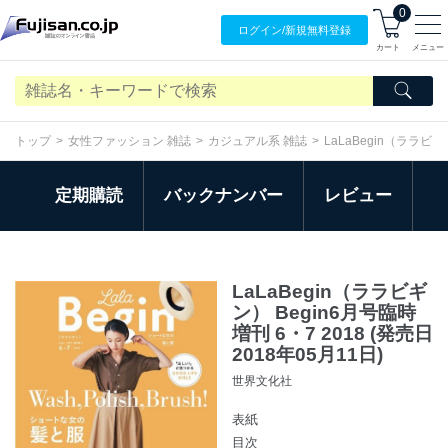
0
ログイン/
新規無料
登録
カート
メニュー
トップ
女性ファッション 雑誌
カジュアル系 雑誌
LaLaBegin（ララビ
定期購読
バックナンバー
レビュー
LaLaBegin（ララビギ
ン） Begin6月号臨時
増刊 6・7 2018 (発売日
2018年05月11日)
世界文化社
表紙
目次