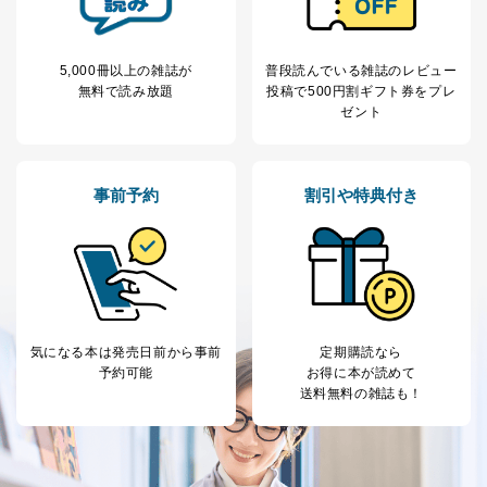
SNS公式アカウン
処、オペレーター教育など応対品
7
トに登録された方
質向上のため
の個人情報
その他当社のプライバシーポリシ
5,000冊以上の雑誌が
普段読んでいる雑誌のレビュー
ー等にて公表する利用目的達成の
無料で読み放題
投稿で
500円割ギフト券をプレ
ため
ゼント
※上記の利用目的のうちNo.1～5については保有個人デ
ータ（開示対象個人情報）の利用目的であり、下記4.の
開示等のご請求に対応させていただきます。
なお、6、7については、パートナー（提携企業）様又は
事前予約
割引や特典付き
各SNS運営会社様にご請求いただきますようお願い致し
ます。
３．個人情報の第三者提供について
当社は、取得した個人情報を適切に管理し､あらかじめ
本人の同意を得ることなく第三者に提供することはあり
ません。ただし、次の場合は除きます。
気になる本は
発売日前から事前
定期購読なら
予約可能
お得に本が読めて
法令に基づく場合
送料無料の雑誌も！
人の生命､身体または財産の保護のために必要がある
場合であって、本人の同意を得ることが困難であると
き。
公衆衛生の向上または児童の健全な育成の推進のため
に特に必要がある場合であって、本人の同意を得るこ