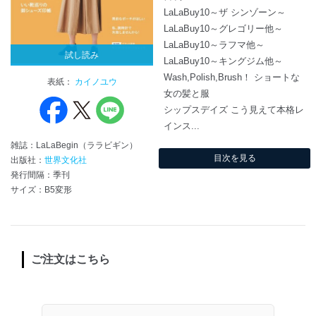
LaLaBuy10～ザ シンゾーン～
LaLaBuy10～グレゴリー他～
LaLaBuy10～ラフマ他～
試し読み
LaLaBuy10～キングジム他～
Wash,Polish,Brush！ ショートな
表紙：
カイノユウ
女の髪と服
シップスデイズ こう見えて本格レ
インス...
雑誌：LaLaBegin（ララビギン）
目次を見る
出版社：
世界文化社
発行間隔：季刊
サイズ：B5変形
ご注文はこちら