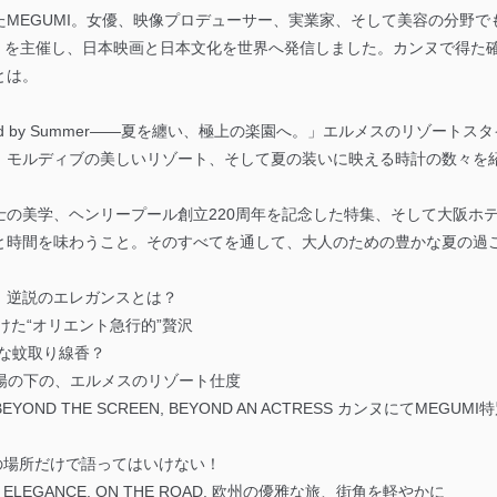
MEGUMI。女優、映像プロデューサー、実業家、そして美容の分野で
nnes 2026」を主催し、日本映画と日本文化を世界へ発信しました。カンヌ
とは。
, Styled by Summer――夏を纏い、極上の楽園へ。」エルメスのリゾ
、モルディブの美しいリゾート、そして夏の装いに映える時計の数々を
の美学、ヘンリープール創立220周年を記念した特集、そして大阪ホ
と時間を味わうこと。そのすべてを通して、大人のための豊かな夏の過
ス流、逆説のエレガンスとは？
国で見つけた“オリエント急行的”贅沢
ーな蚊取り線香？
MES 太陽の下の、エルメスのリゾート仕度
 Sea BEYOND THE SCREEN, BEYOND AN ACTRESS カンヌにて
、海の場所だけで語ってはいけない！
EAN ELEGANCE, ON THE ROAD. 欧州の優雅な旅、街角を軽やかに