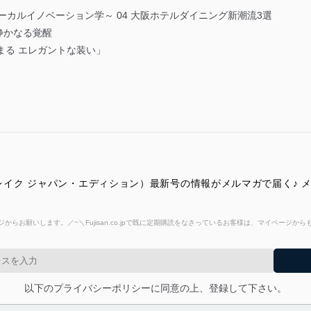
ーカルイノベーション学～ 04 大阪ホテルダイニング新潮流3選
、静かなる覚醒
トで決まる エレガントな装い」
ION（ザ・レイク ジャパン・エディション）最新号の情報がメルマガで届く
からお願いします。／~＼Fujisan.co.jpで既に定期購読をなさっているお客様は、マイページ
以下のプライバシーポリシーに同意の上、登録して下さい。