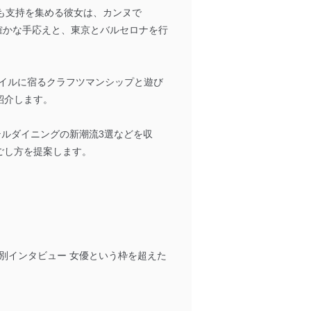
も支持を集める彼女は、カンヌで
で得た確かな手応えと、東京とバルセロナを行
ートスタイルに宿るクラフツマンシップと遊び
紹介します。
テルダイニングの新潮流3選などを収
ごし方を提案します。
MEGUMI特別インタビュー 女優という枠を超えた