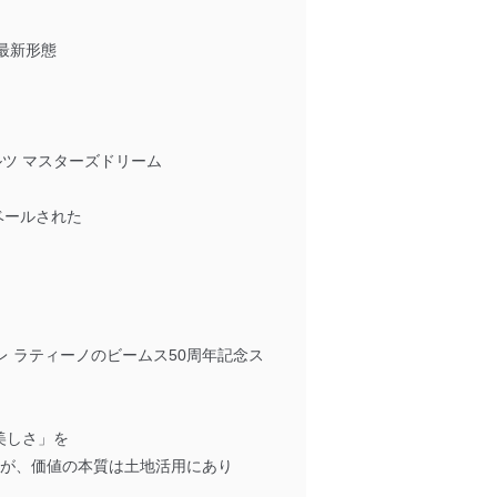
ト最新形態
・モルツ マスターズドリーム
でアンベールされた
た スティレ ラティーノのビームス50周年記念ス
「美しさ」を
だが、価値の本質は土地活用にあり