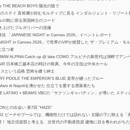
ssue THE BEACH BOYS 陽光の陰で
巡る、今最高のステイ 富裕層が好むモルディブに見る インダルジェント・リゾー
E ダンヒルの鞄に宿る英国紳士のコード
ンが磨き上げたブルガリバーの流儀
APANESE NIGHT in Cannes 2026」イベントレポート
IGHT in Cannes 2026」で世界のVIPが絶賛した ザ・プレミアム
線に立つ者
ISION BMW ALPINA Catch up @ lake COMO アルピナの新世代は湖畔
ATCH FAIR 日本橋三越本店の時計の祭典、今年の主役は中央ホール
ライスという品格 恐怖を纏う紳士
HENRY POOLE THE EMPEROR’S BLUE 皇帝が纏ったブルー
 Le Mani di Napoliを沸かせた 仕立てを愛する洒落者たち
 × STILE LATINO × BEAMS VBCの「サクソンギャバディン」が導い
LATIONとの出会い 第7回 “HAZE”
く vol.02 ビーチやプールでは、機能性だけでは語れない 太陽の下に映える
要！ 地主倶楽部と考える、次世代の不動産投資 建物に目を奪われがち