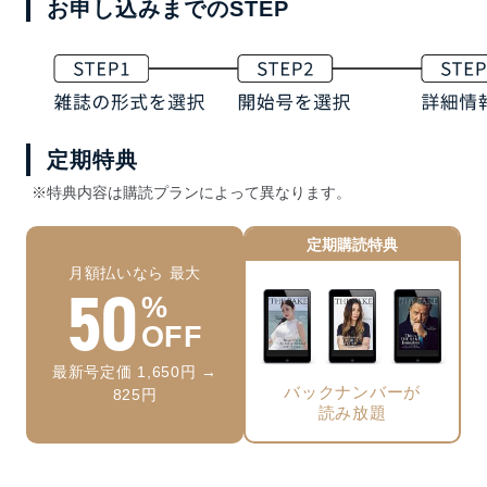
お申し込みまでのSTEP
定期特典
※特典内容は購読プランによって異なります。
定期購読特典
月額払いなら 最大
50
%
OFF
最新号定価 1,650円 →
バックナンバーが
825円
読み放題