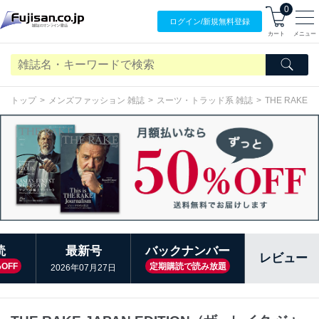
0
ログイン/
新規無料
登録
カート
メニュー
トップ
メンズファッション 雑誌
スーツ・トラッド系 雑誌
THE RAKE
読
最新号
バックナンバー
レビュー
OFF
定期購読で読み放題
2026年07月27日