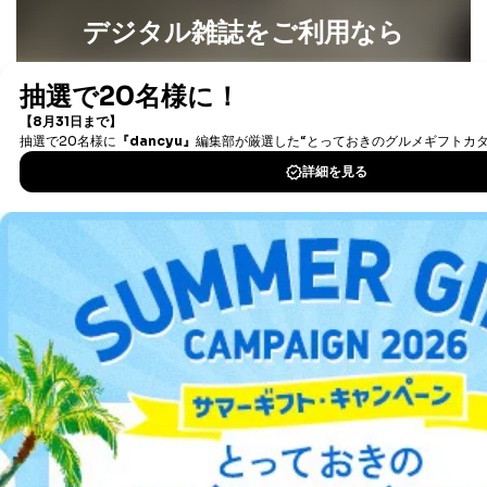
デジタル雑誌をご利用なら
最新号〜バックナンバーまで7000冊以上の雑誌
（電子
書籍）が無料で読み放題！
タダ読みサービス
を楽しもう！
DOWNLOAD FOR IOS
DOWNLOAD FOR ANDROID
ご利用方法はこちら
総合案内
アフィリエイト
採用情報